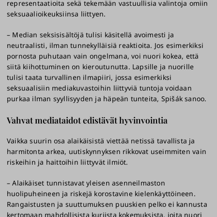
representaatioita sekä tekemään vastuullisia valintoja omiin
seksuaalioikeuksiinsa liittyen.
– Median seksisisältöjä tulisi käsitellä avoimesti ja
neutraalisti, ilman tunnekylläisiä reaktioita. Jos esimerkiksi
pornosta puhutaan vain ongelmana, voi nuori kokea, että
siitä kiihottuminen on kieroutunutta. Lapsille ja nuorille
tulisi taata turvallinen ilmapiiri, jossa esimerkiksi
seksuaalisiin mediakuvastoihin liittyviä tuntoja voidaan
purkaa ilman syyllisyyden ja häpeän tunteita, Spišák sanoo.
Vahvat mediataidot edistävät hyvinvointia
Vaikka suurin osa alaikäisistä viettää netissä tavallista ja
harmitonta arkea, uutiskynnyksen rikkovat useimmiten vain
riskeihin ja haittoihin liittyvät ilmiöt.
– Alaikäiset tunnistavat yleisen asenneilmaston
huolipuheineen ja riskejä korostavine kielenkäyttöineen.
Rangaistusten ja suuttumuksen puuskien pelko ei kannusta
kertomaan mahdollisista kurjista kokemuksista, joita nuori