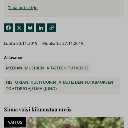
Tilaa uutiskirje
Fac
X
Blu
Link
Kop
ebo
esk
edI
ioi
Luotu 20.11.2019 | Muokattu 27.11.2019
ok
y
n
link
ki
Asiasanat
MEDIAN, MUSIIKIN JA TAITEEN TUTKIMUS
HISTORIAN, KULTTUURIN JA TAITEIDEN TUTKIMUKSEN
TOHTORIOHJELMA (JUNO)
Sinua voisi kiinnostaa myös
VÄITÖS