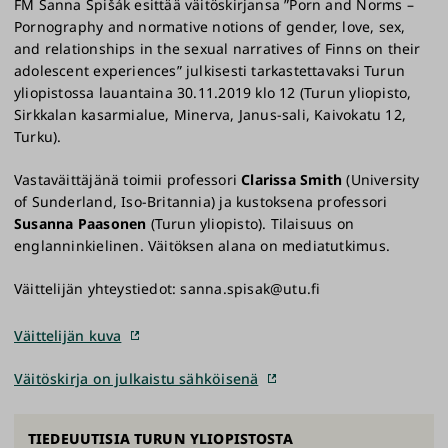
FM Sanna Spišák esittää väitöskirjansa ”Porn and Norms –
Pornography and normative notions of gender, love, sex,
and relationships in the sexual narratives of Finns on their
adolescent experiences” julkisesti tarkastettavaksi Turun
yliopistossa lauantaina 30.11.2019 klo 12 (Turun yliopisto,
Sirkkalan kasarmialue, Minerva, Janus-sali, Kaivokatu 12,
Turku).
Vastaväittäjänä toimii professori
Clarissa Smith
(University
of Sunderland, Iso-Britannia) ja kustoksena professori
Susanna Paasonen
(Turun yliopisto). Tilaisuus on
englanninkielinen. Väitöksen alana on mediatutkimus.
Väittelijän yhteystiedot: sanna.spisak@utu.fi
Väittelijän kuva
Väitöskirja on julkaistu sähköisenä
TIEDEUUTISIA TURUN YLIOPISTOSTA