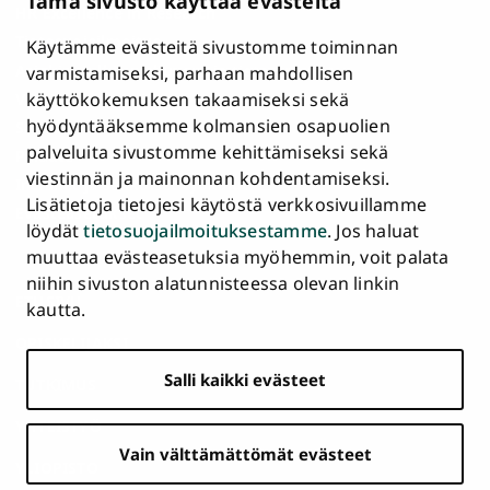
Tämä sivusto käyttää evästeitä
HR Excellence in Research
Tietosuojailmoitus
Käytämme evästeitä sivustomme toiminnan
Asiakirjajulkisuuskuvaus ja tietopyynnöt
varmistamiseksi, parhaan mahdollisen
käyttökokemuksen takaamiseksi sekä
Väärinkäytösepäilyt
hyödyntääksemme kolmansien osapuolien
Saavutettavuusseloste
palveluita sivustomme kehittämiseksi sekä
Palaute
viestinnän ja mainonnan kohdentamiseksi.
Intranet ja sähköiset työkalut
Lisätietoja tietojesi käytöstä verkkosivuillamme
Evästeasetukset
löydät
tietosuojailmoituksestamme
. Jos haluat
muuttaa evästeasetuksia myöhemmin, voit palata
Turun
Turun
Turun
Turun
Turun
Turun
niihin sivuston alatunnisteessa olevan linkin
Päävalikko
yliopisto
yliopisto
yliopisto
yliopisto
yliopisto
yliopisto
ETUSIVU
kautta.
alatunnisteessa
Facebookissa
Instagramissa
Blueskyssa
YouTubessa
LinkedInissä
TikTokissa
OPISKELIJAKSI
Salli kaikki evästeet
TUTKIMUS
YHTEISTYÖ
Vain välttämättömät evästeet
YLIOPISTO