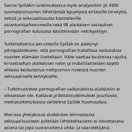
Sanna Spišákin tutkimuksessa myös analysoitiin yli 4300
suomalaisnuorten lähettämää kysymystä erilaisille terveyttä,
seksiä ja seksuaalisuutta käsitteleville
asiantuntijafoorumeille sekä 98 alaikäisen vastaukset
pornografian kulutusta käsittelevään nettikyselyyn.
Tutkimuksensa perusteella Spišák on päätynyt
johtopäätökseen, että pornografian haitallisia vaikutuksia
nuorten elämään liioitellaan. Väite saattaa kuulostaa rajulta,
kirvoittaahan alaikäisten netin ja mobiililaitteiden käyttö
vilkasta keskustelua nettipornon riskeistä nuorten
seksuaaliselle kehitykselle.
– Tutkimustietoa pornografian vaikutuksista alaikäisiin ei
oikeastaan ole. Kattavat pitkittäistutkimukset puuttuvat,
mediatutkimuksesta väittelevä Spišák huomauttaa.
Monissa yhteyksissä alaikäisten kiinnostusta
seksuaalisuuteen pidetään lähtökohtaisesti ei-toivottavana
asiana tai jopa suoranaisena uhka- ja vaaratekijänä.