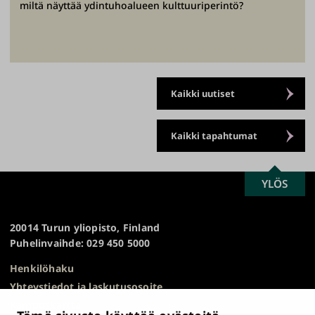
miltä näyttää ydintuhoalueen kulttuuriperintö?
Kaikki uutiset
Kaikki tapahtumat
SCROLL
YLÖS
Turun
TO
yliopisto
TOP
20014 Turun yliopisto, Finland
Puhelinvaihde: 029 450 5000
Henkilöhaku
Yhteystiedot ja laskutusosoite
Kampuskartta