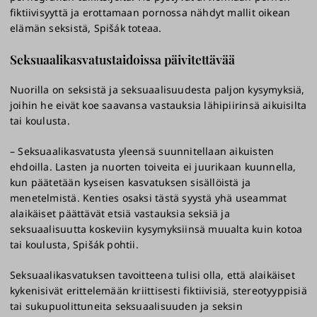
fiktiivisyyttä ja erottamaan pornossa nähdyt mallit oikean
elämän seksistä, Spišák toteaa.
Seksuaalikasvatustaidoissa päivitettävää
Nuorilla on seksistä ja seksuaalisuudesta paljon kysymyksiä,
joihin he eivät koe saavansa vastauksia lähipiirinsä aikuisilta
tai koulusta.
– Seksuaalikasvatusta yleensä suunnitellaan aikuisten
ehdoilla. Lasten ja nuorten toiveita ei juurikaan kuunnella,
kun päätetään kyseisen kasvatuksen sisällöistä ja
menetelmistä. Kenties osaksi tästä syystä yhä useammat
alaikäiset päättävät etsiä vastauksia seksiä ja
seksuaalisuutta koskeviin kysymyksiinsä muualta kuin kotoa
tai koulusta, Spišák pohtii.
Seksuaalikasvatuksen tavoitteena tulisi olla, että alaikäiset
kykenisivät erittelemään kriittisesti fiktiivisiä, stereotyyppisiä
tai sukupuolittuneita seksuaalisuuden ja seksin