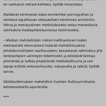
on saattanut netissä kohdata, Spišák muistuttaa.
Alaikäiset tarvitsevat tukea esimerkiksi pornografian ja
verkossa tapahtuvan seksuaalisen toiminnan arviointiin.
Vahva ja monipuolinen medialukutaito antaa monenlaisia
valmiuksia mediayhteiskunnassa toimimiseksi.
– Median mahdollisten riskien hallitsemisen lisäksi
mediataidot olennaisesti lisäävät mahdollisuuksia
yhteiskunnalliseen osallisuuteen, kasvattavat valmiuksia yhä
tietoisempien valintojen tekemiseen ja edistävät keinoja
ymmärtää ja tulkita ympäröivää mediakulttuuria ja sen
tapoja esittää seksuaalisuutta, sukupuolia ja seksiä, Spišák
sanoo.
Väitöstutkimuksen mahdollisti Suomen Kulttuurirahasto
kolmevuotisella apurahalla.
***