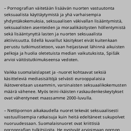
– Pornografian väitetään lisäävän nuorten vastuutonta
seksuaalista käyttäytymistä ja yhä varhaisempia
yhdyntäkokemuksia, seksuaalisen väkivallan lisääntymistä,
seksuaalisten asenteiden ja moraalikäsitysten höllentymistä
sekä lisääntynyttä lasten ja nuorten seksuaalista
aktiivisuutta. Edellä kuvaillut käsitykset eivät kuitenkaan
perustu tutkimustietoon, vaan heijastavat lähinnä aikuisten
pelkoja ja huolia oletetuista median vaikutuksista, Spišák
arvioi väitöstutkimukseensa vedoten.
Vaikka suomalaislapset ja -nuoret kohtaavat seksiä
käsitteleviä mediasisältöjä selvästi eurooppalaisia
ikätovereitaan useammin, varsinaisten seksuaalikokemusten
määrä vähenee. Myös teini-ikäisten raskaudenkeskeytykset
ovat vähentyneet maassamme 2000-luvulla.
– Nettipornon aikakaudella nuoret tekevät seksuaalisesti
vastuullisempia ratkaisuja kuin heitä edeltäneet sukupolvet
nuoruudessaan. Suomalaisnuoret ovat kriittisiä
pornografian tulkitsijoita. He pystyvät arvioimaan pornon