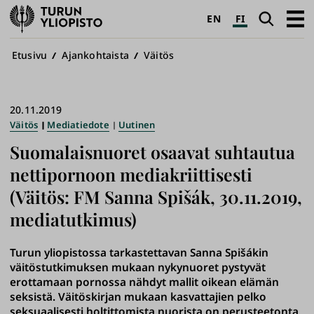
Turun
Haku
Avaa
EN
FI
yliopisto
pääva
Murupolku
Etusivu
Ajankohtaista
Väitös
20.11.2019
Väitös
Mediatiedote
Uutinen
Suomalaisnuoret osaavat suhtautua
nettipornoon mediakriittisesti
(Väitös: FM Sanna Spišák, 30.11.2019,
mediatutkimus)
Turun yliopistossa tarkastettavan Sanna Spišákin
väitöstutkimuksen mukaan nykynuoret pystyvät
erottamaan pornossa nähdyt mallit oikean elämän
seksistä. Väitöskirjan mukaan kasvattajien pelko
seksuaalisesti holtittomista nuorista on perusteetonta