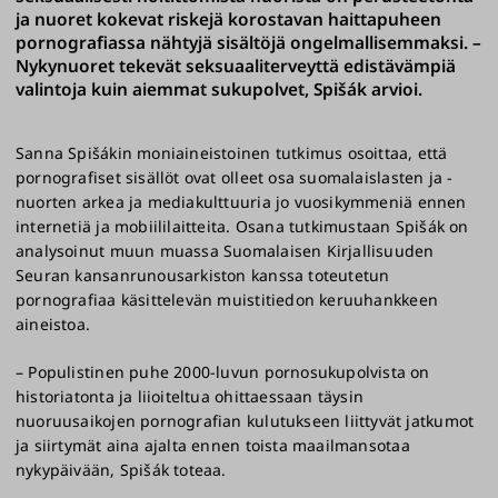
ja nuoret kokevat riskejä korostavan haittapuheen
pornografiassa nähtyjä sisältöjä ongelmallisemmaksi. –
Nykynuoret tekevät seksuaaliterveyttä edistävämpiä
valintoja kuin aiemmat sukupolvet, Spišák arvioi.
Sanna Spišákin moniaineistoinen tutkimus osoittaa, että
pornografiset sisällöt ovat olleet osa suomalaislasten ja -
nuorten arkea ja mediakulttuuria jo vuosikymmeniä ennen
internetiä ja mobiililaitteita. Osana tutkimustaan Spišák on
analysoinut muun muassa Suomalaisen Kirjallisuuden
Seuran kansanrunousarkiston kanssa toteutetun
pornografiaa käsittelevän muistitiedon keruuhankkeen
aineistoa.
– Populistinen puhe 2000-luvun pornosukupolvista on
historiatonta ja liioiteltua ohittaessaan täysin
nuoruusaikojen pornografian kulutukseen liittyvät jatkumot
ja siirtymät aina ajalta ennen toista maailmansotaa
nykypäivään, Spišák toteaa.