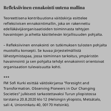
Refleksiivinen ennakointi uutena mallina
Teoreettisena kontribuutiona väitöskirja esittelee
refleksiivisen ennakointimallin, joka on rakennettu
edelläkävijäorganisaatioiden toiminnasta tehtyjen
havaintojen ja aihetta käsittelevän kirjallisuuden pohjalta.
– Refleksiivinen ennakointi on tutkimuksen tulosten pohjalta
muotoiltu konsepti. Se kuvaa järjestelmällistä
lähestymistapaa, jossa toiminnan tarkoitus, ympäristön
havainnointi ja sen pohjalta tehdyt ennakoinnit orientoivat
organisaation tulevaisuutta kohti.
***
FM Sofi Kurki esittää väitöskirjansa ”Foresight and
Transformation. Observing Pioneers in Our Changing
Societies” julkisesti tarkastettavaksi Turun yliopistossa
torstaina 20.8.2020 klo 12 (Helsingin yliopisto, Metsätalo,
sali 4, Unioninkatu 40, 00170 Helsinki).