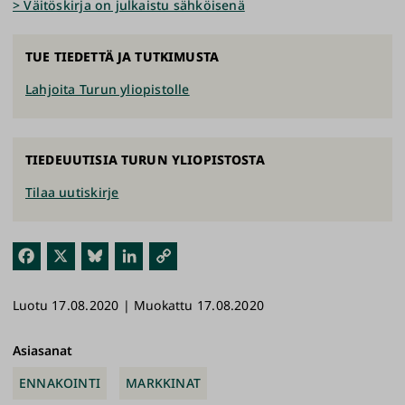
> Väitöskirja on julkaistu sähköisenä
TUE TIEDETTÄ JA TUTKIMUSTA
Lahjoita Turun yliopistolle
TIEDEUUTISIA TURUN YLIOPISTOSTA
Tilaa uutiskirje
Fac
X
Blu
Link
Kop
ebo
esk
edI
ioi
Luotu 17.08.2020 | Muokattu 17.08.2020
ok
y
n
link
ki
Asiasanat
ENNAKOINTI
MARKKINAT