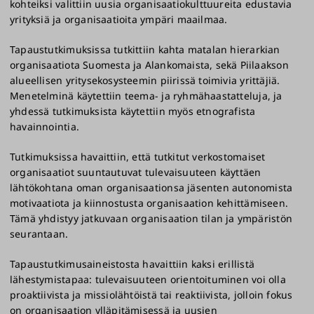
kohteiksi valittiin uusia organisaatiokulttuureita edustavia
yrityksiä ja organisaatioita ympäri maailmaa.
Tapaustutkimuksissa tutkittiin kahta matalan hierarkian
organisaatiota Suomesta ja Alankomaista, sekä Piilaakson
alueellisen yritysekosysteemin piirissä toimivia yrittäjiä.
Menetelminä käytettiin teema- ja ryhmähaastatteluja, ja
yhdessä tutkimuksista käytettiin myös etnografista
havainnointia.
Tutkimuksissa havaittiin, että tutkitut verkostomaiset
organisaatiot suuntautuvat tulevaisuuteen käyttäen
lähtökohtana oman organisaationsa jäsenten autonomista
motivaatiota ja kiinnostusta organisaation kehittämiseen.
Tämä yhdistyy jatkuvaan organisaation tilan ja ympäristön
seurantaan.
Tapaustutkimusaineistosta havaittiin kaksi erillistä
lähestymistapaa: tulevaisuuteen orientoituminen voi olla
proaktiivista ja missiolähtöistä tai reaktiivista, jolloin fokus
on organisaation ylläpitämisessä ja uusien