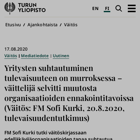
Turun
Haku
Avaa
EN
FI
yliopisto
pääva
Murupolku
Etusivu
Ajankohtaista
Väitös
17.08.2020
Väitös
Mediatiedote
Uutinen
Yritysten suhtautuminen
tulevaisuuteen on murroksessa –
väittelijä selvitti muutosta
organisaatioiden ennakointitavoissa
(Väitös: FM Sofi Kurki, 20.8.2020,
tulevaisuudentutkimus)
FM Sofi Kurki tutki väitöskirjassaan
edelläkävijäorganisaatioiden tapaa suhtautua