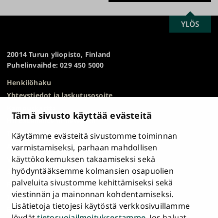
SCROLL
YLÖS
Turun
TO
yliopisto
TOP
20014 Turun yliopisto, Finland
Puhelinvaihde: 029 450 5000
Henkilöhaku
Yhteystiedot ja laskutusosoite
Kampuskartta
Tämä sivusto käyttää evästeitä
HR Excellence in Research
Tietosuojailmoitus
Käytämme evästeitä sivustomme toiminnan
Asiakirjajulkisuuskuvaus ja tietopyynnöt
varmistamiseksi, parhaan mahdollisen
käyttökokemuksen takaamiseksi sekä
Väärinkäytösepäilyt
hyödyntääksemme kolmansien osapuolien
Saavutettavuusseloste
palveluita sivustomme kehittämiseksi sekä
Palaute
viestinnän ja mainonnan kohdentamiseksi.
Intranet ja sähköiset työkalut
Lisätietoja tietojesi käytöstä verkkosivuillamme
Evästeasetukset
löydät
tietosuojailmoituksestamme
. Jos haluat