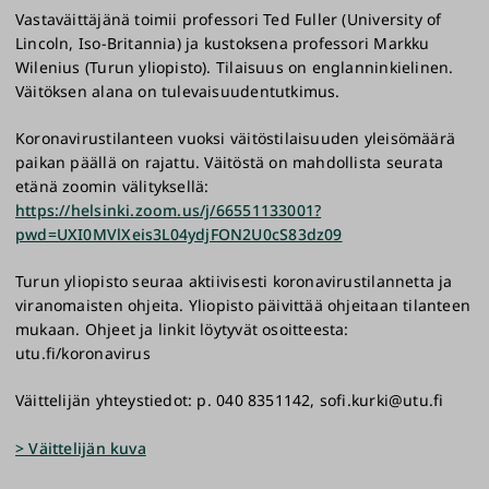
Vastaväittäjänä toimii professori Ted Fuller (University of
Lincoln, Iso-Britannia) ja kustoksena professori Markku
Wilenius (Turun yliopisto). Tilaisuus on englanninkielinen.
Väitöksen alana on tulevaisuudentutkimus.
Koronavirustilanteen vuoksi väitöstilaisuuden yleisömäärä
paikan päällä on rajattu. Väitöstä on mahdollista seurata
etänä zoomin välityksellä:
https://helsinki.zoom.us/j/66551133001?
pwd=UXI0MVlXeis3L04ydjFON2U0cS83dz09
Turun yliopisto seuraa aktiivisesti koronavirustilannetta ja
viranomaisten ohjeita. Yliopisto päivittää ohjeitaan tilanteen
mukaan. Ohjeet ja linkit löytyvät osoitteesta:
utu.fi/koronavirus
Väittelijän yhteystiedot: p. 040 8351142, sofi.kurki@utu.fi
> Väittelijän kuva