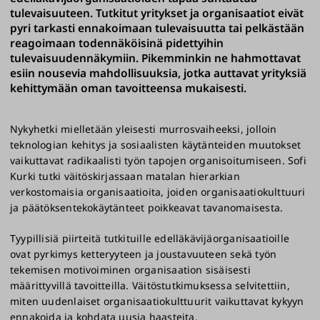
tulevaisuuteen. Tutkitut yritykset ja organisaatiot eivät
pyri tarkasti ennakoimaan tulevaisuutta tai pelkästään
reagoimaan todennäköisinä pidettyihin
tulevaisuudennäkymiin. Pikemminkin ne hahmottavat
esiin nousevia mahdollisuuksia, jotka auttavat yrityksiä
kehittymään oman tavoitteensa mukaisesti.
Nykyhetki mielletään yleisesti murrosvaiheeksi, jolloin
teknologian kehitys ja sosiaalisten käytänteiden muutokset
vaikuttavat radikaalisti työn tapojen organisoitumiseen. Sofi
Kurki tutki väitöskirjassaan matalan hierarkian
verkostomaisia organisaatioita, joiden organisaatiokulttuuri
ja päätöksentekokäytänteet poikkeavat tavanomaisesta.
Tyypillisiä piirteitä tutkituille edelläkävijäorganisaatioille
ovat pyrkimys ketteryyteen ja joustavuuteen sekä työn
tekemisen motivoiminen organisaation sisäisesti
määrittyvillä tavoitteilla. Väitöstutkimuksessa selvitettiin,
miten uudenlaiset organisaatiokulttuurit vaikuttavat kykyyn
ennakoida ja kohdata uusia haasteita.