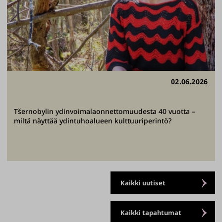
02.06.2026
Tšernobylin ydinvoimalaonnettomuudesta 40 vuotta –
miltä näyttää ydintuhoalueen kulttuuriperintö?
Kaikki uutiset
Kaikki tapahtumat