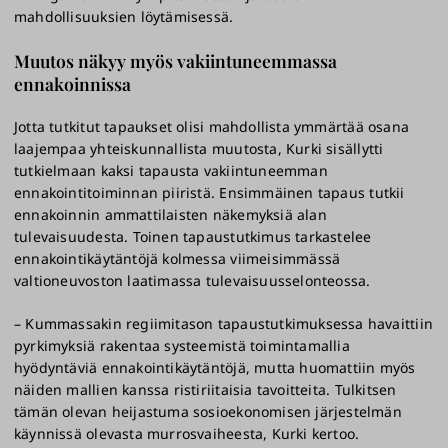
mahdollisuuksien löytämisessä.
Muutos näkyy myös vakiintuneemmassa
ennakoinnissa
Jotta tutkitut tapaukset olisi mahdollista ymmärtää osana
laajempaa yhteiskunnallista muutosta, Kurki sisällytti
tutkielmaan kaksi tapausta vakiintuneemman
ennakointitoiminnan piiristä. Ensimmäinen tapaus tutkii
ennakoinnin ammattilaisten näkemyksiä alan
tulevaisuudesta. Toinen tapaustutkimus tarkastelee
ennakointikäytäntöjä kolmessa viimeisimmässä
valtioneuvoston laatimassa tulevaisuusselonteossa.
– Kummassakin regiimitason tapaustutkimuksessa havaittiin
pyrkimyksiä rakentaa systeemistä toimintamallia
hyödyntäviä ennakointikäytäntöjä, mutta huomattiin myös
näiden mallien kanssa ristiriitaisia tavoitteita. Tulkitsen
tämän olevan heijastuma sosioekonomisen järjestelmän
käynnissä olevasta murrosvaiheesta, Kurki kertoo.