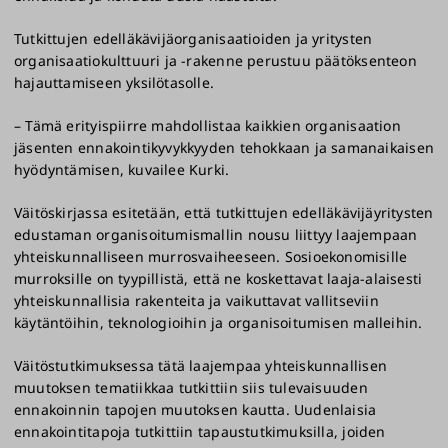
Tutkittujen edelläkävijäorganisaatioiden ja yritysten
organisaatiokulttuuri ja -rakenne perustuu päätöksenteon
hajauttamiseen yksilötasolle.
– Tämä erityispiirre mahdollistaa kaikkien organisaation
jäsenten ennakointikyvykkyyden tehokkaan ja samanaikaisen
hyödyntämisen, kuvailee Kurki.
Väitöskirjassa esitetään, että tutkittujen edelläkävijäyritysten
edustaman organisoitumismallin nousu liittyy laajempaan
yhteiskunnalliseen murrosvaiheeseen. Sosioekonomisille
murroksille on tyypillistä, että ne koskettavat laaja-alaisesti
yhteiskunnallisia rakenteita ja vaikuttavat vallitseviin
käytäntöihin, teknologioihin ja organisoitumisen malleihin.
Väitöstutkimuksessa tätä laajempaa yhteiskunnallisen
muutoksen tematiikkaa tutkittiin siis tulevaisuuden
ennakoinnin tapojen muutoksen kautta. Uudenlaisia
ennakointitapoja tutkittiin tapaustutkimuksilla, joiden