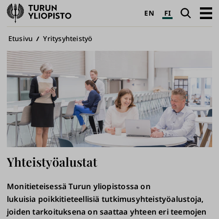
Turun
Haku
Avaa
EN
FI
yliopisto
pääva
Murupolku
Etusivu
Yritysyhteistyö
Yhteistyöalustat
Monitieteisessä Turun yliopistossa on
lukuisia poikkitieteellisiä tutkimusyhteistyöalustoja,
joiden tarkoituksena on saattaa yhteen eri teemojen