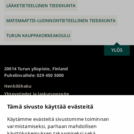
LÄÄKETIETEELLINEN TIEDEKUNTA
MATEMAATTIS-LUONNONTIETEELLINEN TIEDEKUNTA
TURUN KAUPPAKORKEAKOULU
SCROLL
YLÖS
Turun
TO
yliopisto
TOP
20014 Turun yliopisto, Finland
Puhelinvaihde: 029 450 5000
Henkilöhaku
Yhteystiedot ja laskutusosoite
Kampuskartta
Tämä sivusto käyttää evästeitä
HR Excellence in Research
Tietosuojailmoitus
Käytämme evästeitä sivustomme toiminnan
Asiakirjajulkisuuskuvaus ja tietopyynnöt
varmistamiseksi, parhaan mahdollisen
käyttökokemuksen takaamiseksi sekä
Väärinkäytösepäilyt