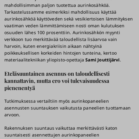
mahdollisimman paljon tuotettua aurinkosähköä.
Tarkastelussamme esimerkiksi mahdollisuus käyttää
aurinkosähköä käyttöveden sekä vesikiertoisen lämmityksen
vaatiman veden lämmittämiseen nosti oman kulutuksen
osuuden lähes 100 prosenttiin. Aurinkosähkön myynti
verkkoon tuo merkittävää taloudellista lisäarvoa vain
harvoin, kuten energiakriisin aikaan nähtyinä
poikkeuksellisen korkeiden hintojen tunteina, kertoo
materiaalitekniikan yliopisto-opettaja
Sami Jouttijärvi
.
Eteläsuuntainen asennus on taloudellisesti
kannattavin, mutta ero voi tulevaisuudessa
pienenentyä
Tutkimuksessa vertailtiin myös aurinkopaneelien
asennusten suuntauksen vaikutusta paneelien tuottamaan
arvoon.
Rakennuksen suuntaus vaikuttaa merkittävästi katon
suuntaisesti asennettujen aurinkopaneelien