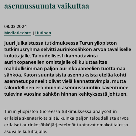
asennussuunta vaikuttaa
08.03.2024
Mediatiedote
Uutinen
Juuri julkaistussa tutkimuksessa Turun yliopiston
tutkimusryhmä selvitti aurinkosähkön arvoa tavalliselle
kuluttajalle. Taloudellisesti kannattavinta
aurinkopaneelien omistajalle oli kuluttaa itse
mahdollisimman paljon aurinkopaneelien tuottamaa
sähköä. Katon suuntaisista asennuksista etelää kohti
asennetut paneelit olivat vielä kannattavimpia, mutta
taloudellinen ero muihin asennussuuntiin kaventunee
tulevina vuosina sähkön hinnan kehityksestä johtuen.
Turun yliopiston tuoreessa tutkimuksessa analysoitiin
erilaisia skenaarioita siitä, kuinka paljon taloudellista arvoa
erilaiset aurinkosähköjärjestelmät tuottavat omakotitalossa
asuvalle kuluttajalle.