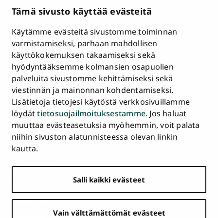
Kampuskartta
Tämä sivusto käyttää evästeitä
HR Excellence in Research
Tietosuojailmoitus
Käytämme evästeitä sivustomme toiminnan
Asiakirjajulkisuuskuvaus ja tietopyynnöt
varmistamiseksi, parhaan mahdollisen
käyttökokemuksen takaamiseksi sekä
Väärinkäytösepäilyt
hyödyntääksemme kolmansien osapuolien
Saavutettavuusseloste
palveluita sivustomme kehittämiseksi sekä
Palaute
viestinnän ja mainonnan kohdentamiseksi.
Intranet ja sähköiset työkalut
Lisätietoja tietojesi käytöstä verkkosivuillamme
Evästeasetukset
löydät
tietosuojailmoituksestamme
. Jos haluat
muuttaa evästeasetuksia myöhemmin, voit palata
Turun
Turun
Turun
Turun
Turun
Turun
niihin sivuston alatunnisteessa olevan linkin
Päävalikko
yliopisto
yliopisto
yliopisto
yliopisto
yliopisto
yliopisto
ETUSIVU
kautta.
alatunnisteessa
Facebookissa
Instagramissa
Blueskyssa
YouTubessa
LinkedInissä
TikTokissa
OPISKELIJAKSI
Salli kaikki evästeet
TUTKIMUS
YHTEISTYÖ
Vain välttämättömät evästeet