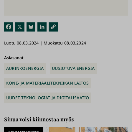
Fac
X
Blu
Link
Kop
ebo
esk
edI
ioi
Luotu 08.03.2024 | Muokattu 08.03.2024
ok
y
n
link
ki
Asiasanat
AURINKOENERGIA
UUSIUTUVA ENERGIA
KONE- JA MATERIAALITEKNIIKAN LAITOS
UUDET TEKNOLOGIAT JA DIGITALISAATIO
Sinua voisi kiinnostaa myös