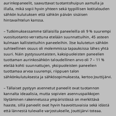
aurinkopaneelit, saavuttavat tuotantohuipun aamulla ja
illalla, mikä sopii hyvin yhteen sekä tyypillisen kotitalouden
sähkön kulutuksen että sähkön päivän sisäisen
hintavaihtelun kanssa.
– Tutkimuksessamme tällaisilla paneeleilla oli 9 % suurempi
vuosituotanto verrattuna etelään suunnattuihin, 45 asteen
kulmaan kallistettuihin paneeleihin. Itse kulutetun sähkön
suhteellinen osuus oli molemmissa tapauksissa lähes yhtä
suuri. Näin pystysuuntaisten, kaksipuoleisten paneelien
tuottaman aurinkosähkön taloudellinen arvo oli 7 – 11 %
etelää kohti suunnattujen, yksipuoleisten paneelien
tuottamaa arvoa suurempi, riippuen talon
sähkönkulutuksesta ja sähkösopimuksesta, kertoo Jouttijärvi.
– Tällaiset pystyyn asennetut paneelit ovat tuotannon
kannalta ideaalisia, mutta sopivien asennuspaikkojen
löytäminen rakennetussa ympäristössä on merkittävä
haaste, sillä paneelit ovat hyvin haavoittuvaisia sekä idästä
että lännestä tulevalle varjostukselle, Jouttijärvi toteaa.