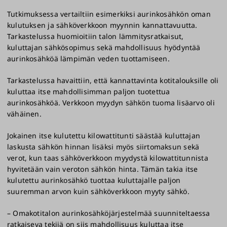
Tutkimuksessa vertailtiin esimerkiksi aurinkosähkön oman
kulutuksen ja sähköverkkoon myynnin kannattavuutta.
Tarkastelussa huomioitiin talon lämmitysratkaisut,
kuluttajan sähkösopimus sekä mahdollisuus hyödyntää
aurinkosähköä lämpimän veden tuottamiseen.
Tarkastelussa havaittiin, että kannattavinta kotitalouksille oli
kuluttaa itse mahdollisimman paljon tuotettua
aurinkosähköä. Verkkoon myydyn sähkön tuoma lisäarvo oli
vähäinen.
Jokainen itse kulutettu kilowattitunti säästää kuluttajan
laskusta sähkön hinnan lisäksi myös siirtomaksun sekä
verot, kun taas sähköverkkoon myydystä kilowattitunnista
hyvitetään vain veroton sähkön hinta. Tämän takia itse
kulutettu aurinkosähkö tuottaa kuluttajalle paljon
suuremman arvon kuin sähköverkkoon myyty sähkö.
– Omakotitalon aurinkosähköjärjestelmää suunniteltaessa
ratkaiseva tekijä on siis mahdollisuus kuluttaa itse