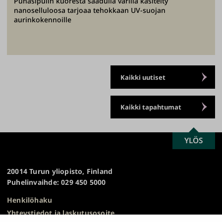
Punasipulin kuoresta saadulla värillä käsitelty
nanoselluloosa tarjoaa tehokkaan UV-suojan
aurinkokennoille
Kaikki uutiset
Kaikki tapahtumat
SCROLL
YLÖS
Turun
TO
yliopisto
TOP
20014 Turun yliopisto, Finland
Puhelinvaihde: 029 450 5000
Henkilöhaku
Yhteystiedot ja laskutusosoite