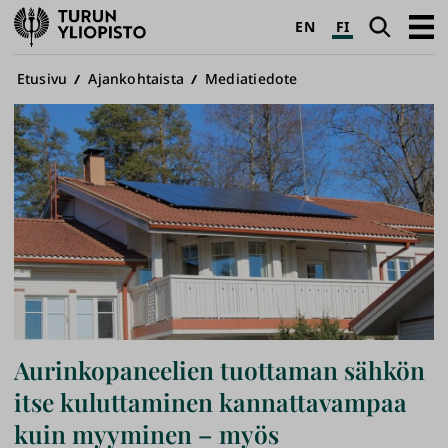
Turun
Haku
Avaa
EN
FI
yliopisto
pääva
Murupolku
Etusivu
Ajankohtaista
Mediatiedote
Aurinkopaneelien tuottaman sähkön
itse kuluttaminen kannattavampaa
kuin myyminen – myös