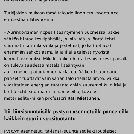
Tutkijoiden mukaan tämä taloudellinen ero kaventunee
entisestään lähivuosina.
– Aurinkovoiman nopea lisääntyminen Suomessa laskee
sähkön hintaa keskipäivällä, jolloin itää ja länttä kohti
suunnatut aurinkosähköjärjestelmät, jotka tuottavat
enemmän sähköä aamulla ja illalla tulevat nykyistä
kannattavimmiksi. Mikäli sähkön hinta kesäisin keskipäivällä
on tulevaisuudessa matala lisääntyvän
aurinkoenergiatuotannon takia, etelää kohti suunnatut
paneelit tuottavat vain vähän taloudellista arvoa, vaikka
vuosittainen energian tuotanto onkin suurempi kuin itää ja
länttä kohti suunnatuilla paneeleilla, kuvailee
materiaalitekniikan professori
Kati Miettunen
.
Itä-länsisuuntaisilla pystyyn asennetuilla paneeleilla
kaikkein suurin vuosituotanto
Pystyyn asennetut, itä-länsi -suuntaiset kaksipuoleiset