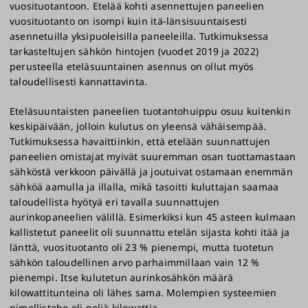
vuosituotantoon. Etelää kohti asennettujen paneelien
vuosituotanto on isompi kuin itä-länsisuuntaisesti
asennetuilla yksipuoleisilla paneeleilla. Tutkimuksessa
tarkasteltujen sähkön hintojen (vuodet 2019 ja 2022)
perusteella eteläsuuntainen asennus on ollut myös
taloudellisesti kannattavinta.
Eteläsuuntaisten paneelien tuotantohuippu osuu kuitenkin
keskipäivään, jolloin kulutus on yleensä vähäisempää.
Tutkimuksessa havaittiinkin, että etelään suunnattujen
paneelien omistajat myivät suuremman osan tuottamastaan
sähköstä verkkoon päivällä ja joutuivat ostamaan enemmän
sähköä aamulla ja illalla, mikä tasoitti kuluttajan saamaa
taloudellista hyötyä eri tavalla suunnattujen
aurinkopaneelien välillä. Esimerkiksi kun 45 asteen kulmaan
kallistetut paneelit oli suunnattu etelän sijasta kohti itää ja
länttä, vuosituotanto oli 23 % pienempi, mutta tuotetun
sähkön taloudellinen arvo parhaimmillaan vain 12 %
pienempi. Itse kulutetun aurinkosähkön määrä
kilowattitunteina oli lähes sama. Molempien systeemien
nimellisteho oli neljä kilowattia.