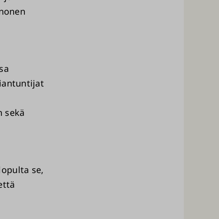
inonen
sa
iantuntijat
n sekä
opulta se,
että