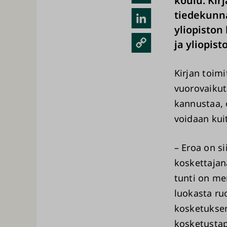
koulu. Kir
sky
tiedekunna
Link
yliopiston
edIn
Kopi
ja yliopis
oi
Kirjan toim
link
vuorovaikut
ki
kannustaa, o
voidaan kui
– Eroa on s
koskettajan
tunti on men
luokasta ruo
kosketuksen
kosketustap