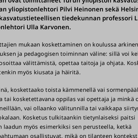
jan ovat toimittaneet Turun yliopiston kasvatu
n yliopistonlehtori Pilvi Heinonen sekä Helsi
 kasvatustieteellisen tiedekunnan professori Li
tonlehtori Ulla Karvonen.
ittajien mukaan koskettaminen on koulussa arkinen
uksen ja pedagogisen toiminnan väline: sillä voi ke
soittaa välittämistä, opettaa taitoja ja ohjata. Ko
tenkin myös kiusata ja häiritä.
iinä, koskettaako toista kämmenellä vai sormenpääl
a tai kosketettavana oppilas vai opettaja ja minkä
eillään, vai ollaanko välitunnilla tai vaikkapa siir
kalaan. Kosketus tulkitaankin tietynlaiseksi paitsi
 laadun myös esimerkiksi sen perusteella, ketkä
ahtumaan osallistuvat, mikä on tilanteen konteksti