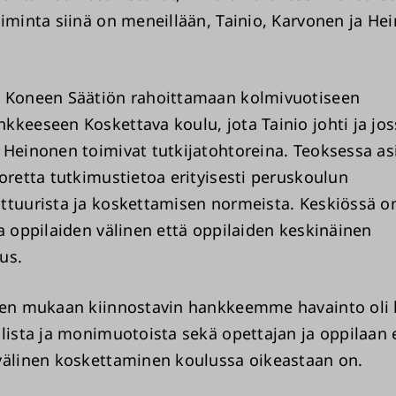
oiminta siinä on meneillään, Tainio, Karvonen ja He
 Koneen Säätiön rahoittamaan kolmivuotiseen
kkeeseen Koskettava koulu, jota Tainio johti ja jos
 Heinonen toimivat tutkijatohtoreina. Teoksessa as
uoretta tutkimustietoa erityisesti peruskoulun
ttuurista ja koskettamisen normeista. Keskiössä o
ja oppilaiden välinen että oppilaiden keskinäinen
us.
sen mukaan kiinnostavin hankkeemme havainto oli l
llista ja monimuotoista sekä opettajan ja oppilaan 
välinen koskettaminen koulussa oikeastaan on.