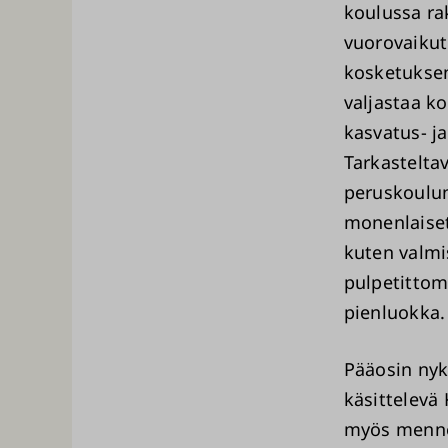
koulussa ra
vuorovaiku
kosketuksen
valjastaa k
kasvatus- j
Tarkasteltav
peruskoulu
monenlaiset
kuten valmi
pulpetittom
pienluokka.
Pääosin ny
käsittelevä
myös menn