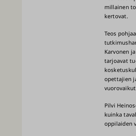
millainen t
kertovat.
Teos pohjaa
tutkimushan
Karvonen ja
tarjoavat t
kosketuskul
opettajien 
vuorovaikut
Pilvi Heino
kuinka tava
oppilaiden 