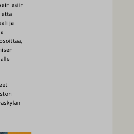
ein esiin
 että
ali ja
ja
osoittaa,
misen
alle
neet
iston
väskylän