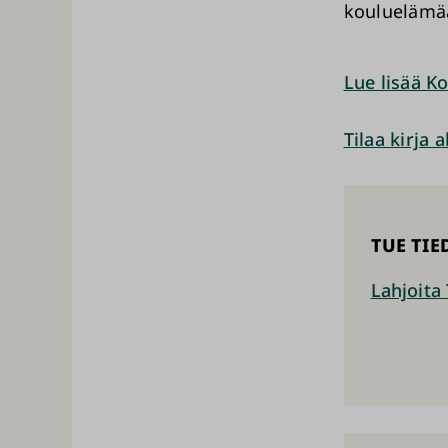
kouluelämää
Lue lisää K
Tilaa kirja
TUE TIE
Lahjoita 