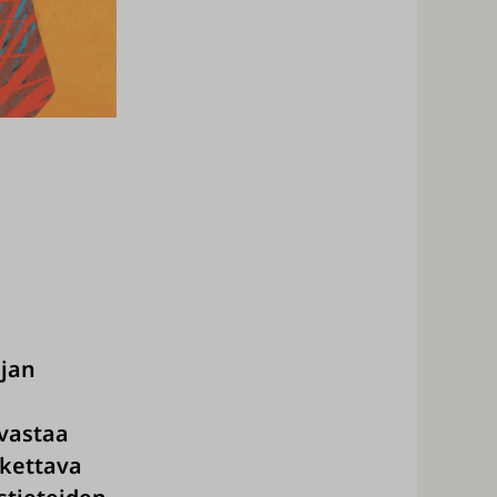
ajan
vastaa
kettava