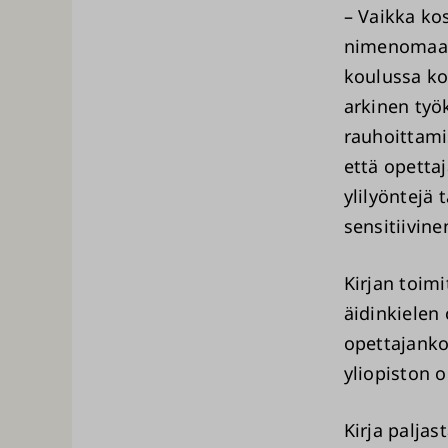
– Vaikka ko
nimenomaan 
koulussa ko
arkinen työ
rauhoittami
että opetta
ylilyöntejä 
sensitiivin
Kirjan toimi
äidinkielen
opettajanko
yliopiston 
Kirja paljas