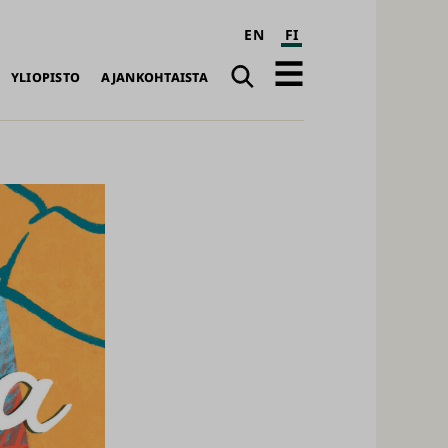
EN
FI
Haku
Avaa
YLIOPISTO
AJANKOHTAISTA
päävalikko