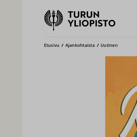
Turun
yliopisto
Pääv
Murupolku
Etusivu
Ajankohtaista
Uutinen