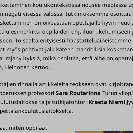
skettaminen koulukontekstissa nousee mediassa us
negatiivisessa valossa, tutkimuksemme osoittaa,
skettaminen on oikeastaan opettajalle hyvin neutra
kalu esimerkiksi oppilaiden ohjailuun, kehumiseen 
seen. Toisaalta erityisesti haastatteluaineistomme 
jat myös pohtivat jälkikäteen mahdollisia kosketta
tai rajanylityksiä, mikä osoittaa, että aihe on opettaj
en, Heinonen kertoo.
ttajien rinnalla artikkeleita teokseen ovat kirjoitta
 opetuksen professori
Sara Routarinne
Turun yliop
ulutuslaitokselta ja tutkijatohtori
Kreeta Niemi
Jy
opettajankoulutuslaitokselta.
taa, miten oppilaat