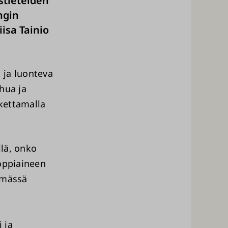
stieteiden
ngin
isa Tainio
 ja luonteva
hua ja
skettamalla
lä, onko
 oppiaineen
tymässä
 ja