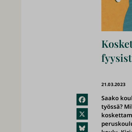
Kosket
fyysis
21.03.2023
Saako koul
Fac
työssä? Mi
ebo
X
koskettam
ok
peruskoul
Blue