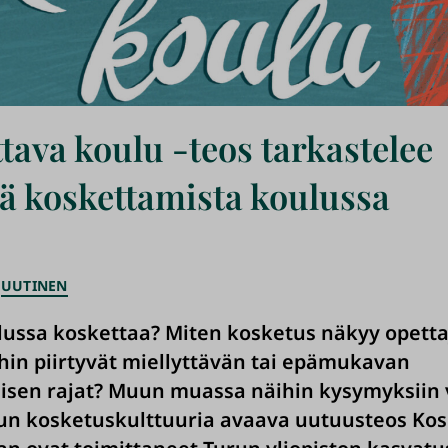
tava koulu -teos tarkastelee
tä koskettamista koulussa
UUTINEN
ussa koskettaa? Miten kosketus näkyy opett
hin piirtyvät miellyttävän tai epämukavan
isen rajat? Muun muassa näihin kysymyksiin 
un kosketuskulttuuria avaava uutuusteos Kos