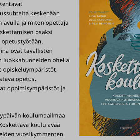
kentavat
tussuhteita keskenään
 avulla ja miten opettaja
oskettamisen osaksi
a opetustyötään.
ina ovat tavallisten
n luokkahuoneiden ohella
 opiskeluympäristöt,
stava opetus,
at oppimisympäristöt ja
kypäivän koulumaailmaa
 Koskettava koulu avaa
eiden vuosikymmenten