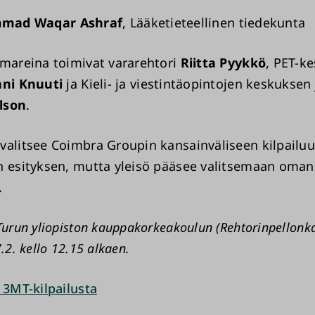
mad Waqar Ashraf
, Lääketieteellinen tiedekunta
omareina toimivat vararehtori
Riitta Pyykkö
, PET-k
ani Knuuti
ja Kieli- ja viestintäopintojen keskuksen
lson
.
valitsee Coimbra Groupin kansainväliseen kilpailu
n esityksen, mutta yleisö pääsee valitsemaan oman
.
Turun yliopiston kauppakorkeakoulun (Rehtorinpellonka
.2. kello 12.15 alkaen.
 3MT-kilpailusta