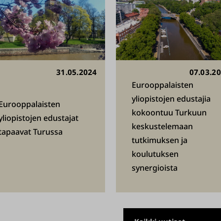
31.05.2024
07.03.2
Eurooppalaisten
yliopistojen edustajia
Eurooppalaisten
kokoontuu Turkuun
yliopistojen edustajat
keskustelemaan
tapaavat Turussa
tutkimuksen ja
koulutuksen
synergioista