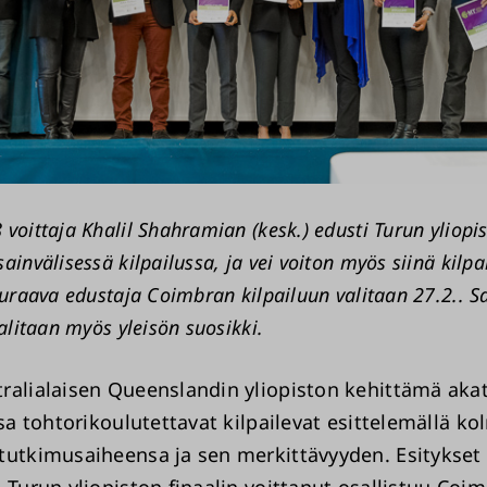
voittaja Khalil Shahramian (kesk.) edusti Turun yliop
ainvälisessä kilpailussa, ja vei voiton myös siinä kilpa
euraava edustaja Coimbran kilpailuun valitaan 27.2.. 
valitaan myös yleisön suosikki.
ralialaisen Queenslandin yliopiston kehittämä ak
ssa tohtorikoulutettavat kilpailevat esittelemällä k
tutkimusaiheensa ja sen merkittävyyden. Esitykset
. Turun yliopiston finaalin voittanut osallistuu Coi