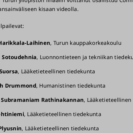
ansainväliseen kisaan videolla.
ilpailevat:
Harikkala-Laihinen
, Turun kauppakorkeakoulu
 Sotoudehnia
, Luonnontieteen ja tekniikan tiedek
 Suorsa
, Lääketieteellinen tiedekunta
th Drummond
, Humanistinen tiedekunta
 Subramaniam Rathinakannan
, Lääketieteellinen
ehtiniemi
, Lääketieteellinen tiedekunta
Plyusnin
, Lääketieteellinen tiedekunta