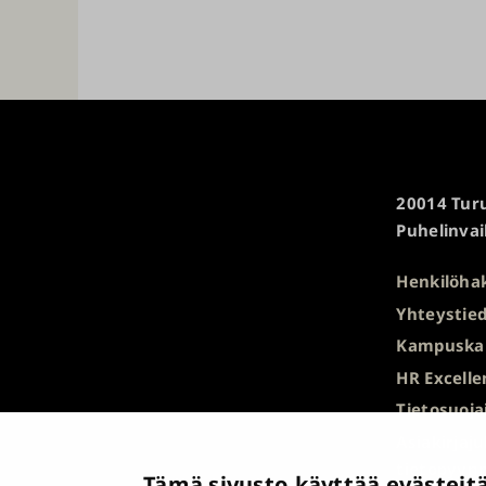
Turun
20014 Turu
yliopisto
Puhelinvai
Henkilöha
Yhteystied
Kampuska
HR Excelle
Tietosuoja
Asiakirjaj
tietopyyn
Tämä sivusto käyttää evästeit