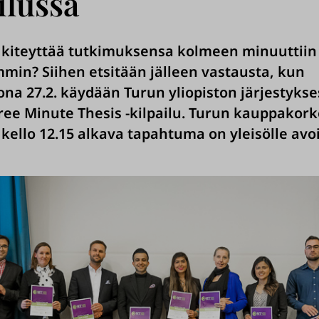
ilussa
 kiteyttää tutkimuksensa kolmeen minuuttiin
min? Siihen etsitään jälleen vastausta, kun
ona 27.2. käydään Turun yliopiston järjestykse
ee Minute Thesis -kilpailu. Turun kauppakor
 kello 12.15 alkava tapahtuma on yleisölle avo