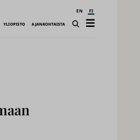
EN
FI
Haku
Avaa
YLIOPISTO
AJANKOHTAISTA
päävalikko
amaan