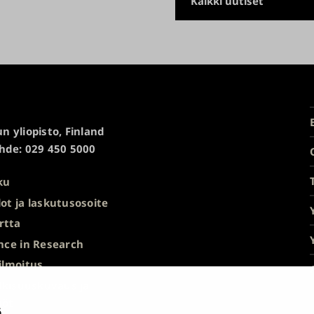
Kaikki uutiset
n yliopisto, Finland
hde: 029 450 5000
ku
ot ja laskutusosoite
rtta
nce in Research
ilmoitus
ulkisuuskuvaus ja
nöt
ä