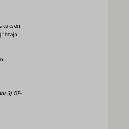
eskuksen
 johtaja
un
tu 3) OP-