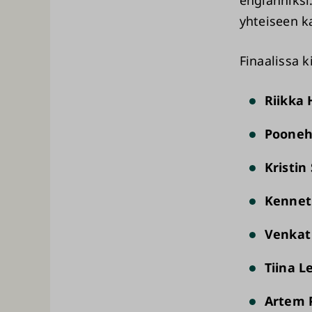
yhteiseen k
Finaalissa k
Riikka 
Pooneh
Kristin
Kenne
Venkat
Tiina L
Artem 