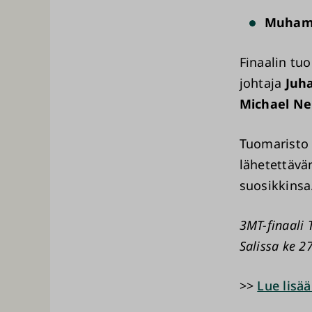
Muham
Finaalin tu
johtaja
Juh
Michael Ne
Tuomaristo 
lähetettävä
suosikkinsa
3MT-finaali 
Salissa ke 27
>>
Lue lisää