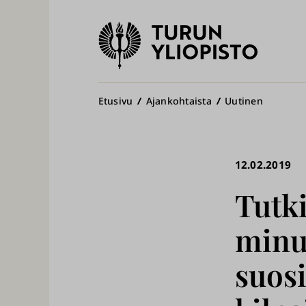
Turun
yliopisto
Pääv
Murupolku
Etusivu
Ajankohtaista
Uutinen
12.02.2019
Tutk
minu
suosi