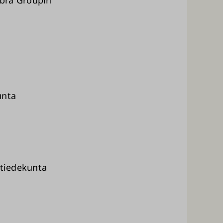
unta
 tiedekunta