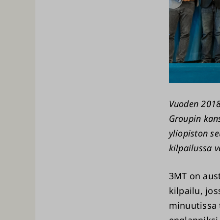
Vuoden 2018 
Groupin kans
yliopiston s
kilpailussa 
3MT on aust
kilpailu, jo
minuutissa 
englanniksi