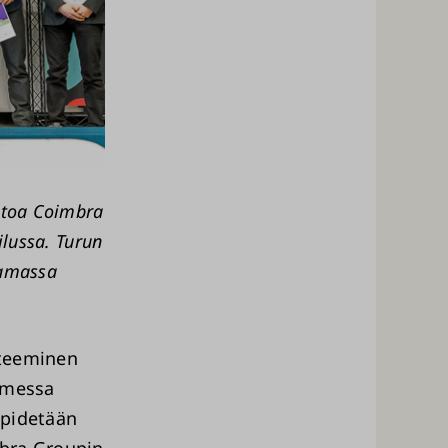
istoa Coimbra
ilussa. Turun
Samassa
ateeminen
olmessa
 pidetään
mbra Groupin