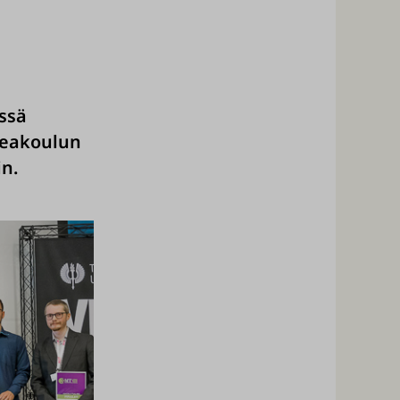
ssä
keakoulun
in.