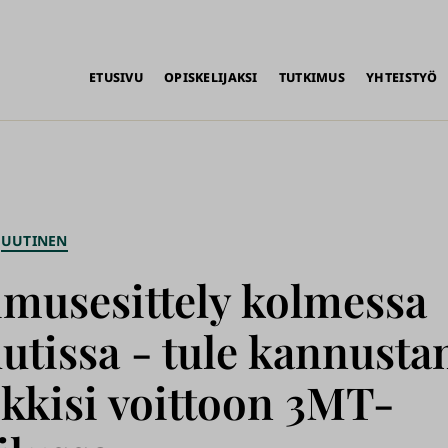
alikko
ETUSIVU
OPISKELIJAKSI
TUTKIMUS
YHTEISTYÖ
UUTINEN
imusesittely kolmessa
utissa - tule kannust
kkisi voittoon 3MT-