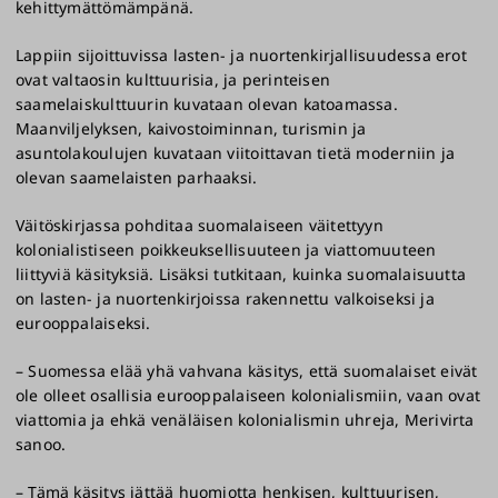
kehittymättömämpänä.
Lappiin sijoittuvissa lasten- ja nuortenkirjallisuudessa erot
ovat valtaosin kulttuurisia, ja perinteisen
saamelaiskulttuurin kuvataan olevan katoamassa.
Maanviljelyksen, kaivostoiminnan, turismin ja
asuntolakoulujen kuvataan viitoittavan tietä moderniin ja
olevan saamelaisten parhaaksi.
Väitöskirjassa pohditaa suomalaiseen väitettyyn
kolonialistiseen poikkeuksellisuuteen ja viattomuuteen
liittyviä käsityksiä. Lisäksi tutkitaan, kuinka suomalaisuutta
on lasten- ja nuortenkirjoissa rakennettu valkoiseksi ja
eurooppalaiseksi.
– Suomessa elää yhä vahvana käsitys, että suomalaiset eivät
ole olleet osallisia eurooppalaiseen kolonialismiin, vaan ovat
viattomia ja ehkä venäläisen kolonialismin uhreja, Merivirta
sanoo.
– Tämä käsitys jättää huomiotta henkisen, kulttuurisen,