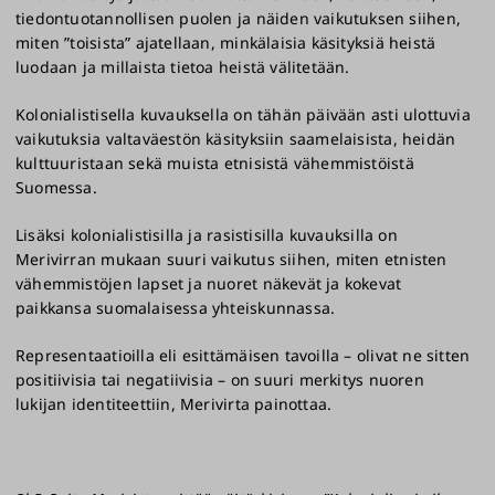
tiedontuotannollisen puolen ja näiden vaikutuksen siihen,
miten ”toisista” ajatellaan, minkälaisia käsityksiä heistä
luodaan ja millaista tietoa heistä välitetään.
Kolonialistisella kuvauksella on tähän päivään asti ulottuvia
vaikutuksia valtaväestön käsityksiin saamelaisista, heidän
kulttuuristaan sekä muista etnisistä vähemmistöistä
Suomessa.
Lisäksi kolonialistisilla ja rasistisilla kuvauksilla on
Merivirran mukaan suuri vaikutus siihen, miten etnisten
vähemmistöjen lapset ja nuoret näkevät ja kokevat
paikkansa suomalaisessa yhteiskunnassa.
Representaatioilla eli esittämäisen tavoilla – olivat ne sitten
positiivisia tai negatiivisia – on suuri merkitys nuoren
lukijan identiteettiin, Merivirta painottaa.