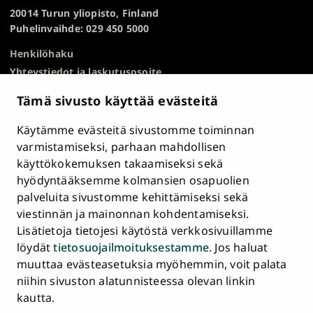
TOP
20014 Turun yliopisto, Finland
Puhelinvaihde: 029 450 5000
Henkilöhaku
Yhteystiedot ja laskutusosoite
Kampuskartta
Tämä sivusto käyttää evästeitä
HR Excellence in Research
Tietosuojailmoitus
Käytämme evästeitä sivustomme toiminnan
Asiakirjajulkisuuskuvaus ja tietopyynnöt
varmistamiseksi, parhaan mahdollisen
käyttökokemuksen takaamiseksi sekä
Väärinkäytösepäilyt
hyödyntääksemme kolmansien osapuolien
Saavutettavuusseloste
palveluita sivustomme kehittämiseksi sekä
Palaute
viestinnän ja mainonnan kohdentamiseksi.
Intranet ja sähköiset työkalut
Lisätietoja tietojesi käytöstä verkkosivuillamme
Evästeasetukset
löydät
tietosuojailmoituksestamme
. Jos haluat
muuttaa evästeasetuksia myöhemmin, voit palata
Turun
Turun
Turun
Turun
Turun
Turun
niihin sivuston alatunnisteessa olevan linkin
Päävalikko
yliopisto
yliopisto
yliopisto
yliopisto
yliopisto
yliopisto
ETUSIVU
kautta.
alatunnisteessa
Facebookissa
Instagramissa
Blueskyssa
YouTubessa
LinkedInissä
TikTokissa