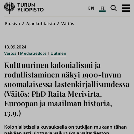
Turun
Haku
Avaa
EN
FI
yliopisto
pääva
Murupolku
Etusivu
Ajankohtaista
Väitös
13.09.2024
Väitös
Mediatiedote
Uutinen
Kulttuurinen kolonialismi ja
rodullistaminen näkyi 1900-luvun
suomalaisessa lastenkirjallisuudessa
(Väitös: PhD Raita Merivirta,
Euroopan ja maailman historia,
13.9.)
Kolonialistisella kuvauksella on tutkijan mukaan tähän
päivään asti ulottuvia vaikutuksia valtaväestön