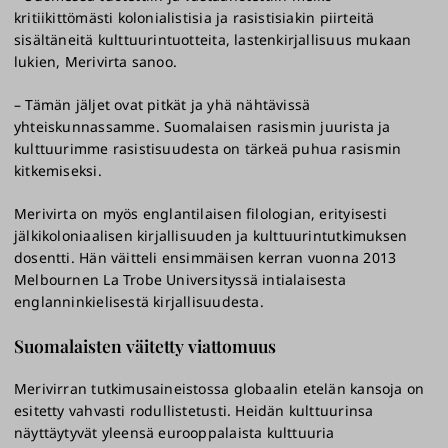
kritiikittömästi kolonialistisia ja rasistisiakin piirteitä
sisältäneitä kulttuurintuotteita, lastenkirjallisuus mukaan
lukien, Merivirta sanoo.
– Tämän jäljet ovat pitkät ja yhä nähtävissä
yhteiskunnassamme. Suomalaisen rasismin juurista ja
kulttuurimme rasistisuudesta on tärkeä puhua rasismin
kitkemiseksi.
Merivirta on myös englantilaisen filologian, erityisesti
jälkikoloniaalisen kirjallisuuden ja kulttuurintutkimuksen
dosentti. Hän väitteli ensimmäisen kerran vuonna 2013
Melbournen La Trobe Universityssä intialaisesta
englanninkielisestä kirjallisuudesta.
Suomalaisten väitetty viattomuus
Merivirran tutkimusaineistossa globaalin etelän kansoja on
esitetty vahvasti rodullistetusti. Heidän kulttuurinsa
näyttäytyvät yleensä eurooppalaista kulttuuria