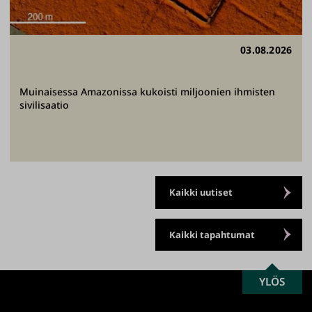
03.08.2026
Muinaisessa Amazonissa kukoisti miljoonien ihmisten
sivilisaatio
Kaikki uutiset
Kaikki tapahtumat
SCROLL
YLÖS
Turun
TO
yliopisto