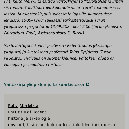
PhD Raita Merivirta esittää väitöskirjansa ”Kolonialismia ilman
siirtomaita? Kulttuurinen kolonialismi ja ”rotu” suomalaisessa
lasten- ja nuortenkirjallisuudessa ja lapsille suunnatuissa
lehdissä, 1900–1960” julkisesti tarkastettavaksi Turun
yliopistossa perjantaina 13.09.2024 klo 12.00 (Turun yliopisto,
Educarium, Edu2, Assistentinkatu 5, Turku).
Vastaväittäjänä toimii professori Peter Stadius (Helsingin
yliopisto) ja kustoksena professori Taina Syrjämaa (Turun
yliopisto). Tilaisuus on suomenkielinen. Väitöksen alana on
Euroopan ja maailman historia.
Väitöskirja yliopiston julkaisuarkistossa
Raita
Merivirta
PhD, title of Docent
historia ja arkeologia
dosentti, historian, kulttuurin ja taiteiden tutkimuksen