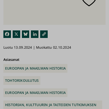
Fac
X
Blu
Link
Kop
ebo
esk
edI
ioi
Luotu 13.09.2024 | Muokattu 02.10.2024
ok
y
n
link
ki
Asiasanat
EUROOPAN JA MAAILMAN HISTORIA
TOHTORIKOULUTUS
EUROOPAN JA MAAILMAN HISTORIA
HISTORIAN, KULTTUURIN JA TAITEIDEN TUTKIMUKSEN