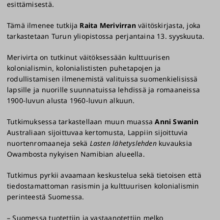
esittämisestä.
Tämä ilmenee tutkija
Raita Merivirran
väitöskirjasta, joka
tarkastetaan Turun yliopistossa perjantaina 13. syyskuuta.
Merivirta on tutkinut väitöksessään kulttuurisen
kolonialismin, kolonialististen puhetapojen ja
rodullistamisen ilmenemistä valituissa suomenkielisissä
lapsille ja nuorille suunnatuissa lehdissä ja romaaneissa
1900-luvun alusta 1960-luvun alkuun.
Tutkimuksessa tarkastellaan muun muassa
Anni Swanin
Australiaan sijoittuvaa kertomusta, Lappiin sijoittuvia
nuortenromaaneja sekä
Lasten lähetyslehden
kuvauksia
Owambosta nykyisen Namibian alueella.
Tutkimus pyrkii avaamaan keskustelua sekä tietoisen että
tiedostamattoman rasismin ja kulttuurisen kolonialismin
perinteestä Suomessa.
– Suomessa tuotettiin ja vastaanotettiin melko