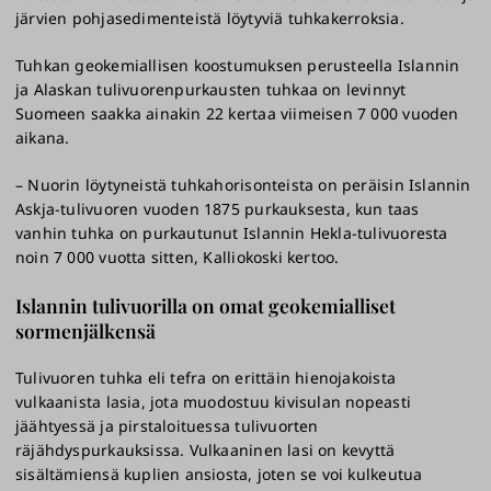
järvien pohjasedimenteistä löytyviä tuhkakerroksia.
Tuhkan geokemiallisen koostumuksen perusteella Islannin
ja Alaskan tulivuorenpurkausten tuhkaa on levinnyt
Suomeen saakka ainakin 22 kertaa viimeisen 7 000 vuoden
aikana.
– Nuorin löytyneistä tuhkahorisonteista on peräisin Islannin
Askja-tulivuoren vuoden 1875 purkauksesta, kun taas
vanhin tuhka on purkautunut Islannin Hekla-tulivuoresta
noin 7 000 vuotta sitten, Kalliokoski kertoo.
Islannin tulivuorilla on omat geokemialliset
sormenjälkensä
Tulivuoren tuhka eli tefra on erittäin hienojakoista
vulkaanista lasia, jota muodostuu kivisulan nopeasti
jäähtyessä ja pirstaloituessa tulivuorten
räjähdyspurkauksissa. Vulkaaninen lasi on kevyttä
sisältämiensä kuplien ansiosta, joten se voi kulkeutua