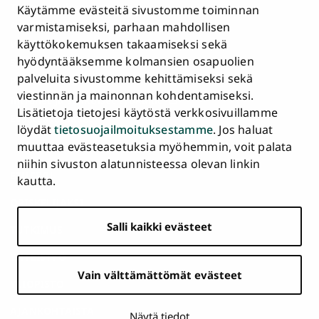
Tietosuojailmoitus
Käytämme evästeitä sivustomme toiminnan
Asiakirjajulkisuuskuvaus ja tietopyynnöt
varmistamiseksi, parhaan mahdollisen
käyttökokemuksen takaamiseksi sekä
Väärinkäytösepäilyt
hyödyntääksemme kolmansien osapuolien
Saavutettavuusseloste
palveluita sivustomme kehittämiseksi sekä
Palaute
viestinnän ja mainonnan kohdentamiseksi.
Intranet ja sähköiset työkalut
Lisätietoja tietojesi käytöstä verkkosivuillamme
Evästeasetukset
löydät
tietosuojailmoituksestamme
. Jos haluat
muuttaa evästeasetuksia myöhemmin, voit palata
Turun
Turun
Turun
Turun
Turun
Turun
niihin sivuston alatunnisteessa olevan linkin
Päävalikko
yliopisto
yliopisto
yliopisto
yliopisto
yliopisto
yliopisto
ETUSIVU
kautta.
alatunnisteessa
Facebookissa
Instagramissa
Blueskyssa
YouTubessa
LinkedInissä
TikTokissa
OPISKELIJAKSI
Salli kaikki evästeet
TUTKIMUS
YHTEISTYÖ
Vain välttämättömät evästeet
YLIOPISTO
AJANKOHTAISTA
Näytä tiedot