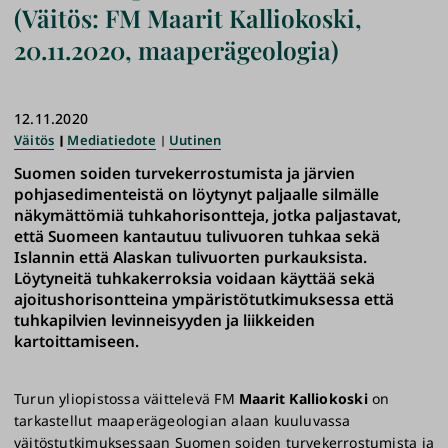
(Väitös: FM Maarit Kalliokoski,
20.11.2020, maaperägeologia)
12.11.2020
Väitös
Mediatiedote
Uutinen
Suomen soiden turvekerrostumista ja järvien
pohjasedimenteistä on löytynyt paljaalle silmälle
näkymättömiä tuhkahorisontteja, jotka paljastavat,
että Suomeen kantautuu tulivuoren tuhkaa sekä
Islannin että Alaskan tulivuorten purkauksista.
Löytyneitä tuhkakerroksia voidaan käyttää sekä
ajoitushorisontteina ympäristötutkimuksessa että
tuhkapilvien levinneisyyden ja liikkeiden
kartoittamiseen.
Turun yliopistossa väittelevä FM
Maarit Kalliokoski
on
tarkastellut maaperägeologian alaan kuuluvassa
väitöstutkimuksessaan Suomen soiden turvekerrostumista ja