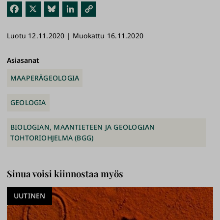
Fac
X
Blu
Link
Kop
ebo
esk
edI
ioi
Luotu 12.11.2020 | Muokattu 16.11.2020
ok
y
n
link
ki
Asiasanat
MAAPERÄGEOLOGIA
GEOLOGIA
BIOLOGIAN, MAANTIETEEN JA GEOLOGIAN
TOHTORIOHJELMA (BGG)
Sinua voisi kiinnostaa myös
UUTINEN