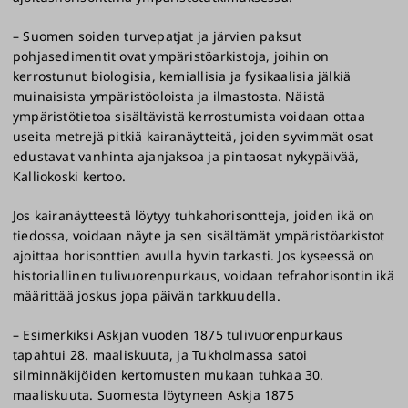
– Suomen soiden turvepatjat ja järvien paksut
pohjasedimentit ovat ympäristöarkistoja, joihin on
kerrostunut biologisia, kemiallisia ja fysikaalisia jälkiä
muinaisista ympäristöoloista ja ilmastosta. Näistä
ympäristötietoa sisältävistä kerrostumista voidaan ottaa
useita metrejä pitkiä kairanäytteitä, joiden syvimmät osat
edustavat vanhinta ajanjaksoa ja pintaosat nykypäivää,
Kalliokoski kertoo.
Jos kairanäytteestä löytyy tuhkahorisontteja, joiden ikä on
tiedossa, voidaan näyte ja sen sisältämät ympäristöarkistot
ajoittaa horisonttien avulla hyvin tarkasti. Jos kyseessä on
historiallinen tulivuorenpurkaus, voidaan tefrahorisontin ikä
määrittää joskus jopa päivän tarkkuudella.
– Esimerkiksi Askjan vuoden 1875 tulivuorenpurkaus
tapahtui 28. maaliskuuta, ja Tukholmassa satoi
silminnäkijöiden kertomusten mukaan tuhkaa 30.
maaliskuuta. Suomesta löytyneen Askja 1875