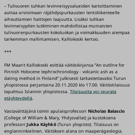
– Tulivuoren tuhkan levinneisyysalueiden kartoittaminen
auttaa arvioimaan räjähdyspurkausten lentoliikenteelle
aiheuttamien haittojen laajuutta. Lisäksi tuhkan
levinneisyyden tutkiminen mahdollistaa muinaisten
tulivuorenpurkausten kokoluokan ja voimakkuuden aiempaa
tarkemman mallintamisen, Kalliokoski kertoo.
***
FM Maarit Kalliokoski esittää väitöskirjansa ”An outline for
Finnish Holocene tephrochronology - volcanic ash as a
dating method in Finland” julkisesti tarkastettavaksi Turun
yliopistossa perjantaina 20.11.2020 klo 17.00. Väitöstilaisuus
tapahtuu Islannin yliopistossa.
Tilaisuutta voi seurata
etäyhteydellä
.
Vastaväittäjänä toimii apulaisprofessori
Nicholas Balascio
(College of William & Mary, Yhdysvallat) ja kustoksena
professori
Jukka Käyhkö
(Turun yliopisto). Tilaisuus on
englanninkielinen. Väitöksen alana on maaperägeologia.