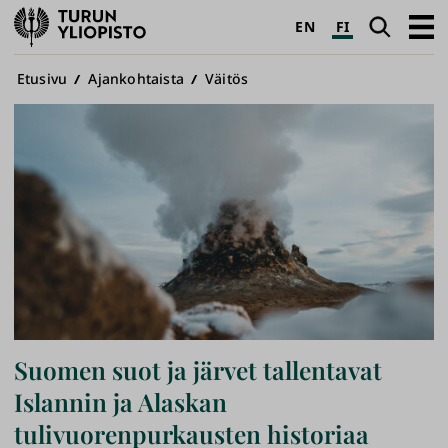
Turun
Haku
Avaa
EN
FI
yliopisto
pääva
Murupolku
Etusivu
Ajankohtaista
Väitös
Suomen suot ja järvet tallentavat
Islannin ja Alaskan
tulivuorenpurkausten historiaa