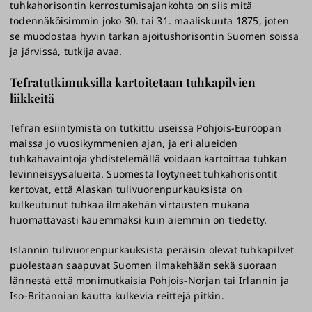
tuhkahorisontin kerrostumisajankohta on siis mitä
todennäköisimmin joko 30. tai 31. maaliskuuta 1875, joten
se muodostaa hyvin tarkan ajoitushorisontin Suomen soissa
ja järvissä, tutkija avaa.
Tefratutkimuksilla kartoitetaan tuhkapilvien
liikkeitä
Tefran esiintymistä on tutkittu useissa Pohjois-Euroopan
maissa jo vuosikymmenien ajan, ja eri alueiden
tuhkahavaintoja yhdistelemällä voidaan kartoittaa tuhkan
levinneisyysalueita. Suomesta löytyneet tuhkahorisontit
kertovat, että Alaskan tulivuorenpurkauksista on
kulkeutunut tuhkaa ilmakehän virtausten mukana
huomattavasti kauemmaksi kuin aiemmin on tiedetty.
Islannin tulivuorenpurkauksista peräisin olevat tuhkapilvet
puolestaan saapuvat Suomen ilmakehään sekä suoraan
lännestä että monimutkaisia Pohjois-Norjan tai Irlannin ja
Iso-Britannian kautta kulkevia reittejä pitkin.