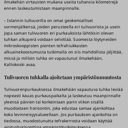
ilmakehän virtausten mukana useita tuhansia kilometrejä
ennen laskeutumistaan maanpinnalle.
– Islannin tulivuorilla on omat geokemialliset
sormenjälkensä, joiden perusteella eri tulivuorista ja usein
jopa saman tulivuoren eri purkauksista lähtöisin olevan
tuhkan alkuperä voidaan selvittää. Suomesta löytyneiden
mikroskooppisten pienten tefrahiukkasten
alkuainekoostumusta tutkimalla on siis mahdollista jäljittää,
missä ja milloin tuhka on vapautunut ilmakehään,
Kalliokoski avaa.
Tulivuoren tuhkalla ajoitetaan ympäristönmuutosta
Tulivuorenpurkauksessa ilmakehään vapautuva tuhka leviää
nopeasti kauas purkauspaikalta ja laskeutuu maanpinnalle
yleensä päivien tai korkeintaan parin viikon sisällä
muodostaen horisontin, joka edustaa samaa ajankohtaa
koko levinneisyysalueellaan. Jos purkauksen ajankohta on
tiedossa, muodostunutta tefrakerrosta voidaan käyttää
ajoitushorisonttina ympäristötutkimuksessa.