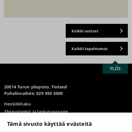
Kaikki uutiset
Kaikki tapahtumat
SCROLL
YLÖS
Turun
TO
yliopisto
TOP
20014 Turun yliopisto, Finland
Puhelinvaihde: 029 450 5000
Henkilöhaku
Yhteystiedot ja laskutusosoite
Kampuskartta
Tämä sivusto käyttää evästeitä
HR Excellence in Research