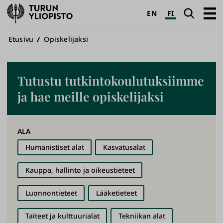
Turun
Haku
Avaa
EN
FI
yliopisto
pääva
Murupolku
Etusivu
Opiskelijaksi
Tutustu tutkintokoulutuksiimme
ja hae meille opiskelijaksi
ALA
Humanistiset alat
Kasvatusalat
Kauppa, hallinto ja oikeustieteet
​Luonnontieteet
Lääketieteet
Taiteet ja kulttuurialat
​Tekniikan alat