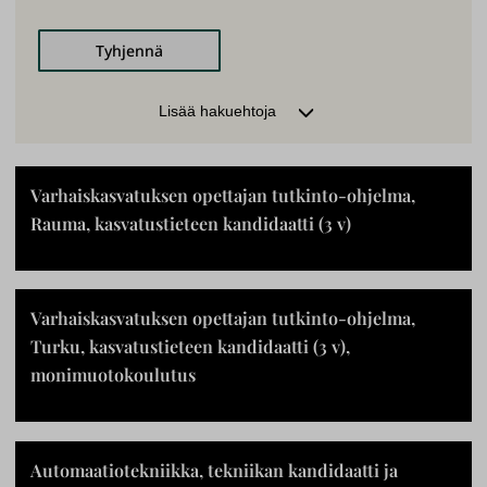
OPETUSPAIKKA
Lisää hakuehtoja
Turku
Pori
Rauma
Paikkakunnasta riippumaton
Varhaiskasvatuksen opettajan tutkinto-ohjelma,
Rauma, kasvatustieteen kandidaatti (3 v)
OPETUSTAPA
Lähiopetus
Etä/verkko-opetus
Varhaiskasvatuksen opettajan tutkinto-ohjelma,
Monimuoto-opetus
Turku, kasvatustieteen kandidaatti (3 v),
monimuotokoulutus
TIEDEKUNTA
OPETUSKIELI
Automaatiotekniikka, tekniikan kandidaatti ja