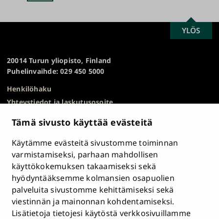
sivu
SCROLL
YLÖS
Turun
TO
yliopisto
TOP
20014 Turun yliopisto, Finland
Puhelinvaihde: 029 450 5000
Henkilöhaku
Yhteystiedot ja laskutusosoite
Kampuskartta
Tämä sivusto käyttää evästeitä
HR Excellence in Research
Tietosuojailmoitus
Käytämme evästeitä sivustomme toiminnan
Asiakirjajulkisuuskuvaus ja tietopyynnöt
varmistamiseksi, parhaan mahdollisen
käyttökokemuksen takaamiseksi sekä
Väärinkäytösepäilyt
hyödyntääksemme kolmansien osapuolien
Saavutettavuusseloste
palveluita sivustomme kehittämiseksi sekä
Palaute
viestinnän ja mainonnan kohdentamiseksi.
Intranet ja sähköiset työkalut
Lisätietoja tietojesi käytöstä verkkosivuillamme
Evästeasetukset