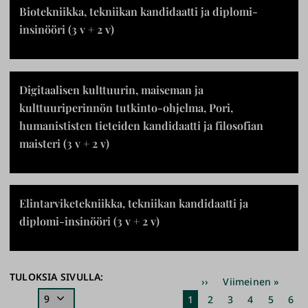
Biotekniikka, tekniikan kandidaatti ja diplomi-
insinööri (3 v + 2 v)
Digitaalisen kulttuurin, maiseman ja
kulttuuriperinnön tutkinto-ohjelma, Pori,
humanististen tieteiden kandidaatti ja filosofian
maisteri (3 v + 2 v)
Elintarviketekniikka, tekniikan kandidaatti ja
diplomi-insinööri (3 v + 2 v)
Sivutus
TULOKSIA SIVULLA:
Seuraava
››
Viimeinen
Viimeinen »
sivu
sivu
Nykyinen
1
Sivu
2
Sivu
3
Sivu
4
Sivu
5
Sivu
6