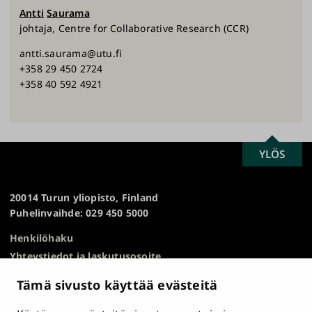
Antti
Saurama
johtaja, Centre for Collaborative Research (CCR)
antti.saurama@utu.fi
+358 29 450 2724
+358 40 592 4921
SCROLL
YLÖS
Turun
TO
yliopisto
TOP
20014 Turun yliopisto, Finland
Puhelinvaihde: 029 450 5000
Henkilöhaku
Yhteystiedot ja laskutusosoite
Kampuskartta
Tämä sivusto käyttää evästeitä
HR Excellence in Research
Tietosuojailmoitus