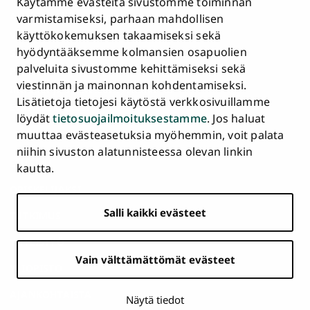
Käytämme evästeitä sivustomme toiminnan
Asiakirjajulkisuuskuvaus ja tietopyynnöt
varmistamiseksi, parhaan mahdollisen
käyttökokemuksen takaamiseksi sekä
Väärinkäytösepäilyt
hyödyntääksemme kolmansien osapuolien
Saavutettavuusseloste
palveluita sivustomme kehittämiseksi sekä
Palaute
viestinnän ja mainonnan kohdentamiseksi.
Intranet ja sähköiset työkalut
Lisätietoja tietojesi käytöstä verkkosivuillamme
Evästeasetukset
löydät
tietosuojailmoituksestamme
. Jos haluat
muuttaa evästeasetuksia myöhemmin, voit palata
Turun
Turun
Turun
Turun
Turun
Turun
niihin sivuston alatunnisteessa olevan linkin
Päävalikko
yliopisto
yliopisto
yliopisto
yliopisto
yliopisto
yliopisto
ETUSIVU
kautta.
alatunnisteessa
Facebookissa
Instagramissa
Blueskyssa
YouTubessa
LinkedInissä
TikTokissa
OPISKELIJAKSI
Salli kaikki evästeet
TUTKIMUS
YHTEISTYÖ
Vain välttämättömät evästeet
YLIOPISTO
AJANKOHTAISTA
Näytä tiedot