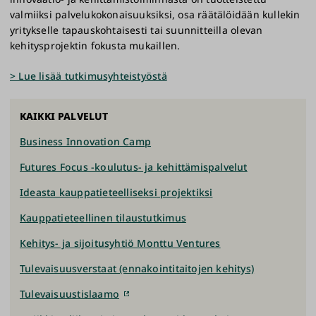
valmiiksi palvelukokonaisuuksiksi, osa räätälöidään kullekin
yritykselle tapauskohtaisesti tai suunnitteilla olevan
kehitysprojektin fokusta mukaillen.
> Lue lisää tutkimusyhteistyöstä
KAIKKI PALVELUT
Business Innovation Camp
Futures Focus -koulutus- ja kehittämispalvelut
Ideasta kauppatieteelliseksi projektiksi
Kauppatieteellinen tilaustutkimus
Kehitys- ja sijoitusyhtiö Monttu Ventures
Tulevaisuusverstaat (ennakointitaitojen kehitys)
Tulevaisuustislaamo