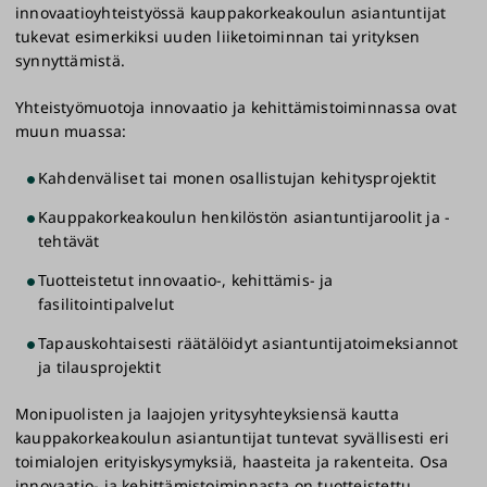
innovaatioyhteistyössä kauppakorkeakoulun asiantuntijat
tukevat esimerkiksi uuden liiketoiminnan tai yrityksen
synnyttämistä.
Yhteistyömuotoja innovaatio ja kehittämistoiminnassa ovat
muun muassa:
Kahdenväliset tai monen osallistujan kehitysprojektit
Kauppakorkeakoulun henkilöstön asiantuntijaroolit ja -
tehtävät
Tuotteistetut innovaatio-, kehittämis- ja
fasilitointipalvelut
Tapauskohtaisesti räätälöidyt asiantuntijatoimeksiannot
ja tilausprojektit
Monipuolisten ja laajojen yritysyhteyksiensä kautta
kauppakorkeakoulun asiantuntijat tuntevat syvällisesti eri
toimialojen erityiskysymyksiä, haasteita ja rakenteita. Osa
innovaatio- ja kehittämistoiminnasta on tuotteistettu