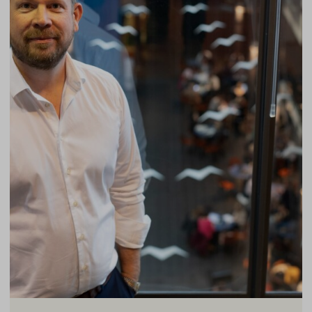
ohjausmenetelmistä terästyön laadun kysymyksissä.
Tuloksista on kirjoitettu myös yleistajuisia julkaisuja
laajemmalle yleisölle.