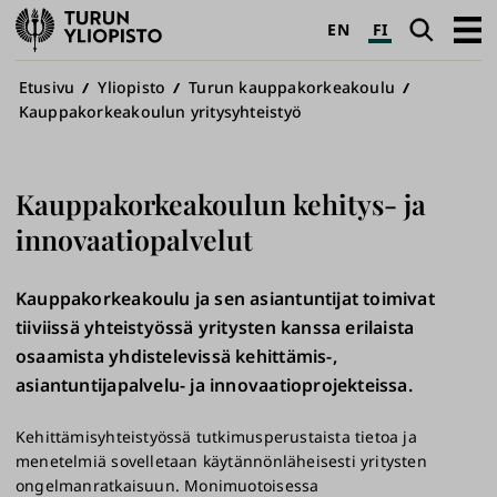
Turun
Haku
Avaa
EN
FI
yliopisto
pääva
Murupolku
Etusivu
Yliopisto
Turun kauppakorkeakoulu
Kauppakorkeakoulun yritysyhteistyö
Kauppakorkeakoulun kehitys- ja
innovaatiopalvelut
Kauppakorkeakoulu ja sen asiantuntijat toimivat
tiiviissä yhteistyössä yritysten kanssa erilaista
osaamista yhdistelevissä kehittämis-,
asiantuntijapalvelu- ja innovaatioprojekteissa.
Kehittämisyhteistyössä tutkimusperustaista tietoa ja
menetelmiä sovelletaan käytännönläheisesti yritysten
ongelmanratkaisuun. Monimuotoisessa