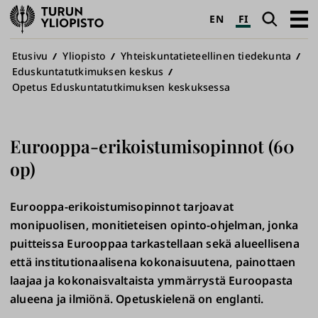
Turun
Haku
Avaa
EN
FI
yliopisto
pääva
Murupolku
Etusivu
Yliopisto
Yhteiskuntatieteellinen tiedekunta
Eduskuntatutkimuksen keskus
Opetus Eduskuntatutkimuksen keskuksessa
Eurooppa-erikoistumisopinnot (60
op)
Eurooppa-erikoistumisopinnot tarjoavat
monipuolisen, monitieteisen opinto-ohjelman, jonka
puitteissa Eurooppaa tarkastellaan sekä alueellisena
että institutionaalisena kokonaisuutena, painottaen
laajaa ja kokonaisvaltaista ymmärrystä Euroopasta
alueena ja ilmiönä. Opetuskielenä on englanti.