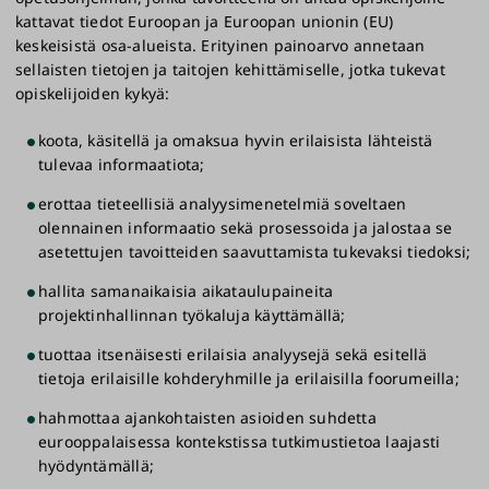
kattavat tiedot Euroopan ja Euroopan unionin (EU)
keskeisistä osa-alueista. Erityinen painoarvo annetaan
sellaisten tietojen ja taitojen kehittämiselle, jotka tukevat
opiskelijoiden kykyä:
koota, käsitellä ja omaksua hyvin erilaisista lähteistä
tulevaa informaatiota;
erottaa tieteellisiä analyysimenetelmiä soveltaen
olennainen informaatio sekä prosessoida ja jalostaa se
asetettujen tavoitteiden saavuttamista tukevaksi tiedoksi;
hallita samanaikaisia aikataulupaineita
projektinhallinnan työkaluja käyttämällä;
tuottaa itsenäisesti erilaisia analyysejä sekä esitellä
tietoja erilaisille kohderyhmille ja erilaisilla foorumeilla;
hahmottaa ajankohtaisten asioiden suhdetta
eurooppalaisessa kontekstissa tutkimustietoa laajasti
hyödyntämällä;