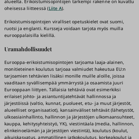
alueelta. Erikoistumisopintojen tarkempi rakenne on kuvattu
oheisessa liitteessä (
Liite A
).
Erikoistumisopintojen viralliset opetuskielet ovat suomi,
ruotsi ja englanti. Kursseja voidaan tarjota myös muilla
eurooppalaisilla kielillä.
Uramahdollisuudet
Eurooppa-erikoistumisopintojen tarjoama laaja-alainen,
monitieteinen koulutus tarjoaa valmiudet hakeutua EU:n
tarjoamien tehtävien lisäksi monille muille aloille, joissa
vaaditaan syvällisempää ymmärrystä ja osaamista juuri
Eurooppaan liittyen. Tällaisia tehtäviä ovat esimerkiksi
erilaiset johto- ja asiantuntijatehtävät hallinnossa ja
järjestöissä (valtio, kunnat, puolueet, etu- ja muut järjestöt,
alueelliset organisaatiot), kansainväliset tehtävät (lähetystöt,
ulkoasiainhallinto, hallinnon ja järjestöjen ulkomaansuhteet,
kauppa, kehitysyhteistyö, YK), viestintäala (media, hallinnon,
elinkeinoelämän ja järjestöjen viestintä), koulutus (koulut,
aikuiskasvatus, ammatillinen jatkokoulutus, korkeakoulut ja