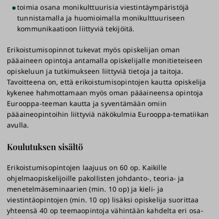
toimia osana monikulttuurisia viestintäympäristöjä
tunnistamalla ja huomioimalla monikulttuuriseen
kommunikaatioon liittyviä tekijöitä.
Erikoistumisopinnot tukevat myös opiskelijan oman
pääaineen opintoja antamalla opiskelijalle monitieteiseen
opiskeluun ja tutkimukseen liittyviä tietoja ja taitoja.
Tavoitteena on, että erikoistumisopintojen kautta opiskelija
kykenee hahmottamaan myös oman pääaineensa opintoja
Eurooppa-teeman kautta ja syventämään omiin
pääaineopintoihin liittyviä näkökulmia Eurooppa-tematiikan
avulla.
Koulutuksen sisältö
Erikoistumisopintojen laajuus on 60 op. Kaikille
ohjelmaopiskelijoille pakollisten johdanto-, teoria- ja
menetelmäseminaarien (min. 10 op) ja kieli- ja
viestintäopintojen (min. 10 op) lisäksi opiskelija suorittaa
yhteensä 40 op teemaopintoja vähintään kahdelta eri osa-