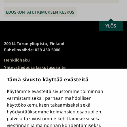
EDUSKUNTATUTKIMUKSEN KESKUS
SCROLL
YLÖS
Turun
TO
yliopisto
TOP
20014 Turun yliopisto, Finland
Puhelinvaihde: 029 450 5000
Henkilöhaku
Yhteystiedot ja laskutusosoite
Kampuskartta
Tämä sivusto käyttää evästeitä
HR Excellence in Research
Tietosuojailmoitus
Käytämme evästeitä sivustomme toiminnan
Asiakirjajulkisuuskuvaus ja tietopyynnöt
varmistamiseksi, parhaan mahdollisen
käyttökokemuksen takaamiseksi sekä
Väärinkäytösepäilyt
hyödyntääksemme kolmansien osapuolien
Saavutettavuusseloste
palveluita sivustomme kehittämiseksi sekä
Palaute
viestinnän ja mainonnan kohdentamiseksi.
Intranet ja sähköiset työkalut