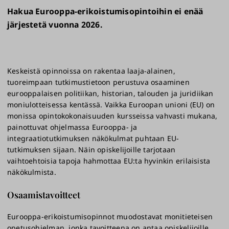
Hakua Eurooppa-erikoistumisopintoihin ei enää
järjestetä vuonna 2026.
Keskeistä opinnoissa on rakentaa laaja-alainen,
tuoreimpaan tutkimustietoon perustuva osaaminen
eurooppalaisen politiikan, historian, talouden ja juridiikan
moniulotteisessa kentässä. Vaikka Euroopan unioni (EU) on
monissa opintokokonaisuuden kursseissa vahvasti mukana,
painottuvat ohjelmassa Eurooppa- ja
integraatiotutkimuksen näkökulmat puhtaan EU-
tutkimuksen sijaan. Näin opiskelijoille tarjotaan
vaihtoehtoisia tapoja hahmottaa EU:ta hyvinkin erilaisista
näkökulmista.
Osaamistavoitteet
Eurooppa-erikoistumisopinnot muodostavat monitieteisen
opetusohjelman, jonka tavoitteena on antaa opiskelijoille