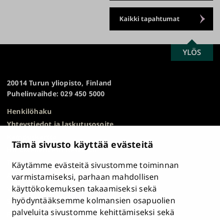
Kaikki tapahtumat
SCROLL
YLÖS
Turun
TO
yliopisto
TOP
20014 Turun yliopisto, Finland
Puhelinvaihde: 029 450 5000
Henkilöhaku
Yhteystiedot ja laskutusosoite
Kampuskartta
Tämä sivusto käyttää evästeitä
HR Excellence in Research
Tietosuojailmoitus
Käytämme evästeitä sivustomme toiminnan
Asiakirjajulkisuuskuvaus ja tietopyynnöt
varmistamiseksi, parhaan mahdollisen
käyttökokemuksen takaamiseksi sekä
Väärinkäytösepäilyt
hyödyntääksemme kolmansien osapuolien
Saavutettavuusseloste
palveluita sivustomme kehittämiseksi sekä
Palaute