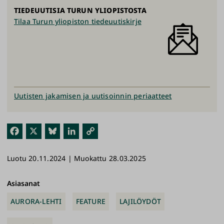
TIEDEUUTISIA TURUN YLIOPISTOSTA
Tilaa Turun yliopiston tiedeuutiskirje
Uutisten jakamisen ja uutisoinnin periaatteet
Fac
X
Blu
Link
Kop
ebo
esk
edI
ioi
Luotu 20.11.2024 | Muokattu 28.03.2025
ok
y
n
link
ki
Asiasanat
AURORA-LEHTI
FEATURE
LAJILÖYDÖT