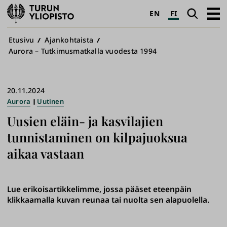
Turun
Haku
Avaa
EN
FI
yliopisto
pääva
Murupolku
Etusivu
Ajankohtaista
Aurora – Tutkimusmatkalla vuodesta 1994
20.11.2024
Aurora
Uutinen
Uusien eläin- ja kasvilajien
tunnistaminen on kilpajuoksua
aikaa vastaan
Lue erikoisartikkelimme, jossa pääset eteenpäin
klikkaamalla kuvan reunaa tai nuolta sen alapuolella.