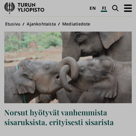
Turun
Haku
Avaa
EN
FI
yliopisto
pääva
Murupolku
Etusivu
Ajankohtaista
Mediatiedote
Norsut hyötyvät vanhemmista
sisaruksista, erityisesti sisarista