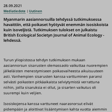
28.09.2021
Mediatiedote
Uutinen
Myanmarin aasiannorsuilla tehdyssä tutkimuksessa
havaittiin, että poikaset hyötyvät enemmän isosiskoista
kuin isoveljistä. Tutkimuksen tulokset on julkaistu
British Ecological Societyn Journal of Animal Ecology -
lehdessä.
Turun yliopistossa tehdyn tutkimuksen mukaan
aasiannorsun sisarusten olemassaolo vaikuttaa nuorempien
jälkeläisten menestymiseen poikasvaiheesta aikuisuuteen
asti. Vanhempien sisarusten kanssa varttuminen paransi
selvästi poikasten pitkäaikaista selviytymistä verrattuna
niihin, joilla sisaruksia ei ollut, ja sisarten vaikutus oli
suurempi kuin veljien.
Isosiskojensa kanssa varttuneet naarasnorsut elivät
pidempään ja aloittivat lisääntymisen kahta vuotta aiemmin