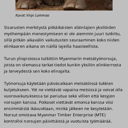
Kuvat: Virpi Lummaa
Sisarusten merkitystä pitkäikäisten eläinlajien yksilöiden
myöhempään menestymiseen ei ole aiemmin juuri tutkittu,
sillä pitkän aikavälin vaikutusten seuraaminen koko niiden
elinkaaren aikana on näillä lajeilla haasteellista.
Turun yliopistossa tutkittiin Myanmarin metsätyönorsuja,
joista on olemassa tarkat tiedot kunkin yksilön elinkierrosta
ja terveydestä sen koko elinajalta.
Työnorsuja käytetään päiväsaikaan metsätöissä tukkien
kuljetukseen. Yöt ne viettävät vapaina metsissä ja voivat olla
vuorovaikutuksessa tai pariutua sekä villien että kesyjen
norsujen kanssa. Poikaset viettävät emonsa kanssa viisi
ensimmäistä ikävuottaan, minkä jälkeen ne kesytetään.
Norsut omistava Myanmar Timber Enterprise (MTE)
kontrolloi norsujen päivittäistä ja vuotuista työmäärää.