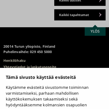
Kaikki uutiset
Kaikki tapahtumat
SCROLL
YLÖS
Turun
TO
yliopisto
TOP
20014 Turun yliopisto, Finland
Puhelinvaihde: 029 450 5000
Henkilöhaku
Yhteystiedot ja laskutusosoite
Kampuskartta
Tämä sivusto käyttää evästeitä
HR Excellence in Research
Tietosuojailmoitus
Käytämme evästeitä sivustomme toiminnan
Asiakirjajulkisuuskuvaus ja tietopyynnöt
varmistamiseksi, parhaan mahdollisen
käyttökokemuksen takaamiseksi sekä
Väärinkäytösepäilyt
hyödyntääksemme kolmansien osapuolien
Saavutettavuusseloste