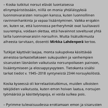
– Koska tutkitut norsut elävät luontaisessa
elinympäristössään, niillä on monia yhtäläisyyksiä
luonnonvaraisten norsujen kanssa, kuten luonnollinen
ravinnonhankinta ja vapaa lisääntyminen. Vaikka erojakin
on, kuten se, että luonnossa perheryhmät ovat luultavasti
suurempia, voidaan olettaa, että havainnot soveltuvat yhtä
lailla luonnonvaraisiin norsuihin. Mutta lisätutkimusta
aiheesta tarvitaan, dosentti
Mirkka Lahdenperä
kertoo.
Tutkijat käyttivät laajaa, monta sukupolvea käsittävää
aineistoa tarkastellakseen sukupuolen ja vanhempien
sisarusten läsnäolon vaikutusta norsunpoikasen painoon,
lisääntymiseen ja elossapysyvyyteen. Tietokanta sisälsi
tarkat tiedot v. 1945–2018 syntyneistä 2344 norsuyksilöstä.
Koska kyseessä oli korrelaatiotutkimus, muiden ulkoisten
tekijöiden vaikutusta, kuten emon hoivan laatua, norsujen
työmäärää ja käsittelytapoja, ei voida sulkea pois.
– Pyrimme tulevaisuudessa erottamaan emon ja sisarusten