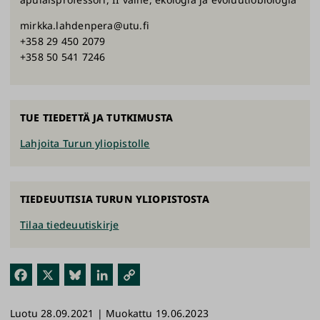
mirkka.lahdenpera@utu.fi
+358 29 450 2079
+358 50 541 7246
TUE TIEDETTÄ JA TUTKIMUSTA
Lahjoita Turun yliopistolle
TIEDEUUTISIA TURUN YLIOPISTOSTA
Tilaa tiedeuutiskirje
Fac
X
Blu
Link
Kop
ebo
esk
edI
ioi
Luotu 28.09.2021 | Muokattu 19.06.2023
ok
y
n
link