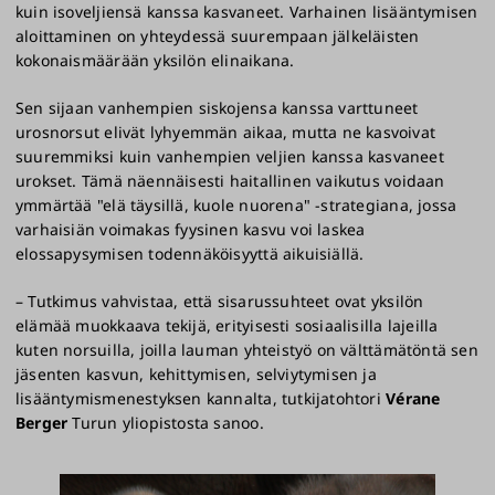
kuin isoveljiensä kanssa kasvaneet. Varhainen lisääntymisen
aloittaminen on yhteydessä suurempaan jälkeläisten
kokonaismäärään yksilön elinaikana.
Sen sijaan vanhempien siskojensa kanssa varttuneet
urosnorsut elivät lyhyemmän aikaa, mutta ne kasvoivat
suuremmiksi kuin vanhempien veljien kanssa kasvaneet
urokset. Tämä näennäisesti haitallinen vaikutus voidaan
ymmärtää "elä täysillä, kuole nuorena" -strategiana, jossa
varhaisiän voimakas fyysinen kasvu voi laskea
elossapysymisen todennäköisyyttä aikuisiällä.
– Tutkimus vahvistaa, että sisarussuhteet ovat yksilön
elämää muokkaava tekijä, erityisesti sosiaalisilla lajeilla
kuten norsuilla, joilla lauman yhteistyö on välttämätöntä sen
jäsenten kasvun, kehittymisen, selviytymisen ja
lisääntymismenestyksen kannalta, tutkijatohtori
Vérane
Berger
Turun yliopistosta sanoo.