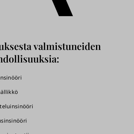
uksesta valmistuneiden
dollisuuksia:
insinööri
ällikkö
teluinsinööri
sinsinööri