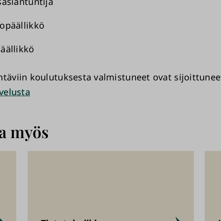
sasiantuntija
opäällikkö
äällikkö
htäviin koulutuksesta valmistuneet ovat sijoittune
lvelusta
aa myös