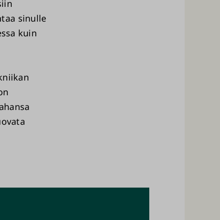
iin
taa sinulle
essa kuin
kniikan
on
tahansa
uovata