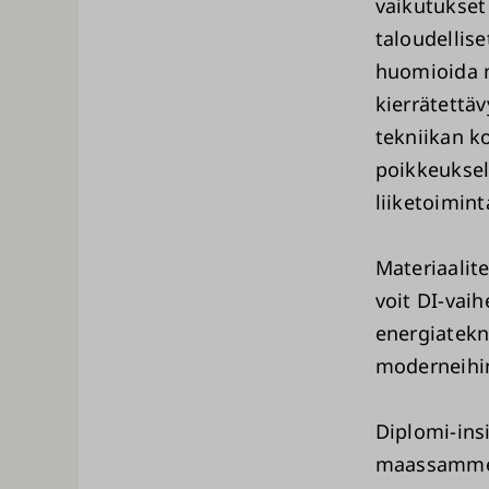
vaikutukset
taloudellis
huomioida 
kierrätettä
tekniikan k
poikkeuksel
liiketoimin
Materiaalit
voit DI-vai
energiatekn
moderneihin
Diplomi-ins
maassamme p