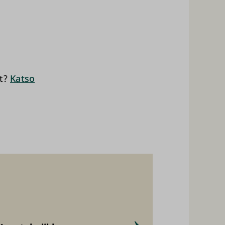
et?
Katso