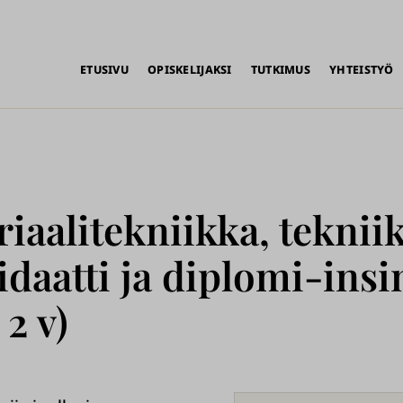
alikko
ETUSIVU
OPISKELIJAKSI
TUTKIMUS
YHTEISTYÖ
iaalitekniikka, teknii
daatti ja diplomi-insi
 2 v)