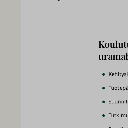
Koulut
uramah
Kehitys
Tuotepä
Suunnit
Tutkimu