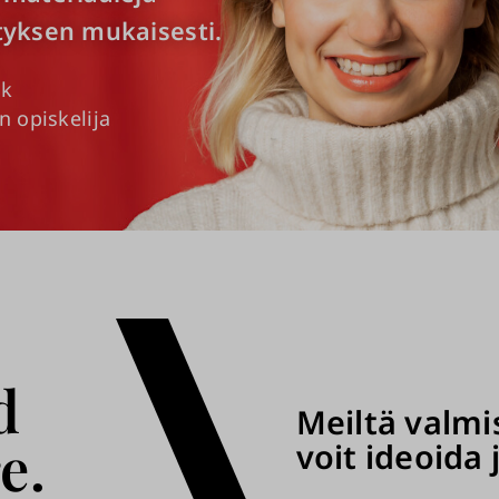
tyksen mukaisesti.
ck
n opiskelija
d
Meiltä valmi
e.
voit ideoida 