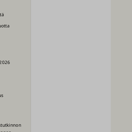
tä
uotta
 2026
us
astutkinnon