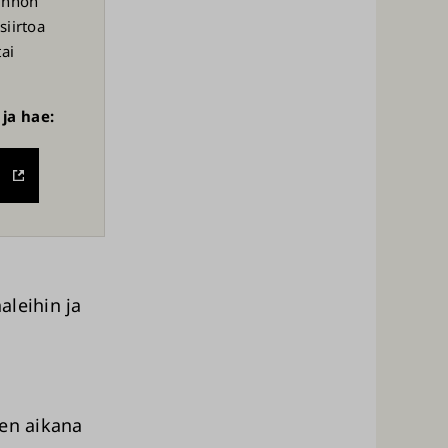
kinnon
siirtoa
tai
ja hae:
aleihin ja
jen aikana