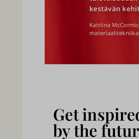
kestävän kehi
Katriina McCormi
materiaalitekniika
Get inspire
by the futur