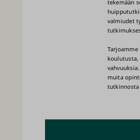
tekemään se
huippututki
valmiudet t
tutkimukses
Tarjoamme s
koulutusta,
vahvuuksia.
muita opint
tutkinnosta