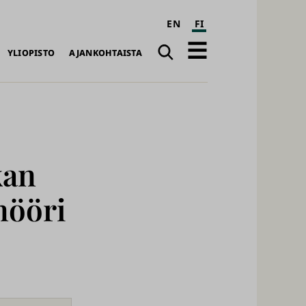
EN
FI
Haku
Avaa
YLIOPISTO
AJANKOHTAISTA
päävalikko
kan
nööri