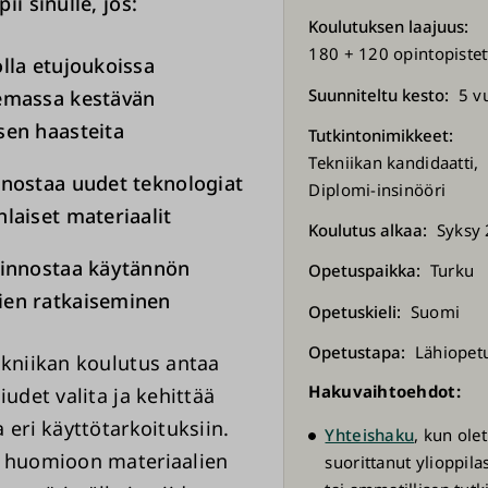
ii sinulle, jos:
Koulutuksen laajuus
180 + 120 opintopistet
olla etujoukoissa
Suunniteltu kesto
5 v
emassa kestävän
sen haasteita
Tutkintonimikkeet
Tekniikan kandidaatti
nnostaa uudet teknologiat
Diplomi-insinööri
nlaiset materiaalit
Koulutus alkaa
Syksy
iinnostaa käytännön
Opetuspaikka
Turku
ien ratkaiseminen
Opetuskieli
Suomi
Opetustapa
Lähiopet
ekniikan koulutus antaa
Hakuvaihtoehdot:
iudet valita ja kehittää
 eri käyttötarkoituksiin.
Yhteishaku
, kun olet
a huomioon materiaalien
suorittanut ylioppil