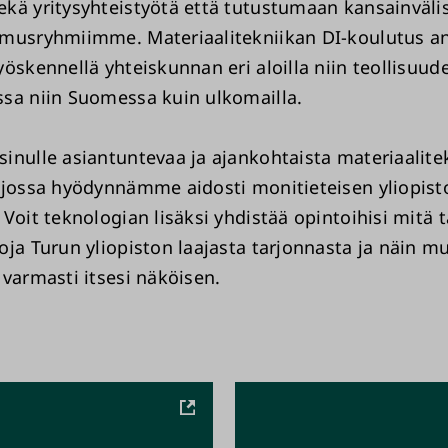
kä yritysyhteistyötä että tutustumaan kansainvälis
musryhmiimme. Materiaalitekniikan DI-koulutus an
yöskennellä yhteiskunnan eri aloilla niin teollisuud
sa niin Suomessa kuin ulkomailla.
inulle asiantuntevaa ja ajankohtaista materiaalite
 jossa hyödynnämme aidosti monitieteisen yliopist
 Voit teknologian lisäksi yhdistää opintoihisi mitä 
oja Turun yliopiston laajasta tarjonnasta ja näin m
 varmasti itsesi näköisen.