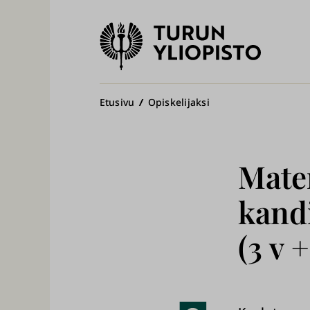
Turun
yliopisto
Pääv
Murupolku
Etusivu
Opiskelijaksi
Mater
kandi
(3 v +