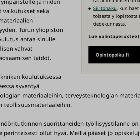
tai ammatillisen tut
 ympäristölle ja niiden
Siirtohaku
, kun haet 
et vaikutukset sekä
toisesta yliopistosta 
materiaalien
tiedekunnasta.
vyyden. Turun yliopiston
Lue valintaperusteet 
oulutus antaa sinulle
lisen vahvat
Opintopolku.fi
taosaamisen taidot.
ekniikan koulutuksessa
heessa syventyä
ologian materiaaleihin, terveysteknologian materia
 teollisuusmateriaaleihin.
inööritutkinnon suorittaneiden työllisyystilanne on
erinteisesti ollut hyvä. Meillä pääset jo opiskelu