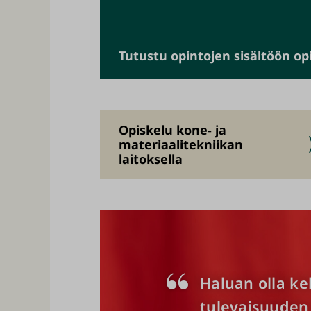
Tutustu opintojen sisältöön o
Opiskelu kone- ja
materiaalitekniikan
laitoksella
Haluan olla k
tulevaisuuden