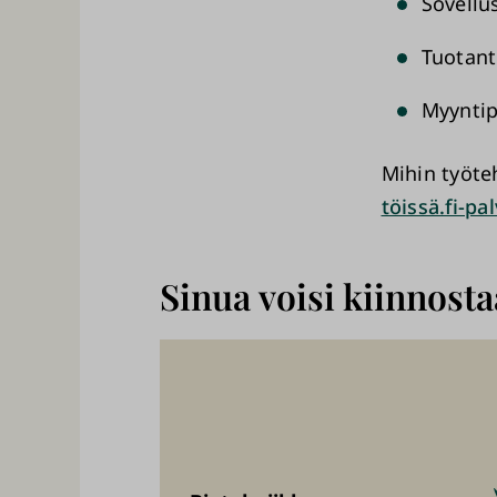
Sovellu
Tuotant
Myyntip
Mihin työte
töissä.fi-pa
Sinua voisi kiinnost