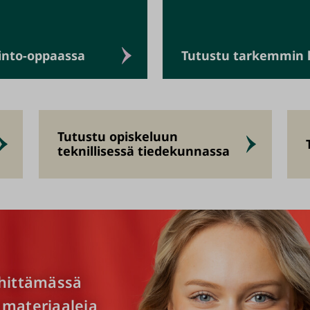
pinto-oppaassa
Tutustu tarkemmin ha
Tutustu opiskeluun
teknillisessä tiedekunnassa
ehittämässä
 materiaaleja