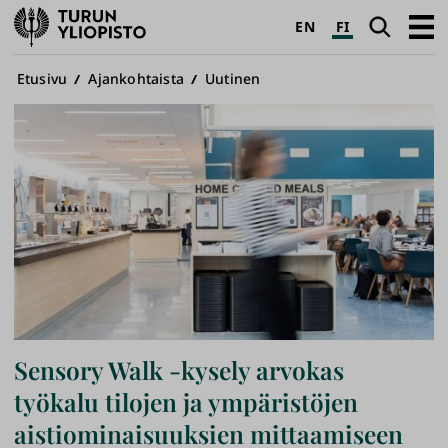
Turun
Haku
Avaa
EN
FI
yliopisto
pääva
Murupolku
Etusivu
Ajankohtaista
Uutinen
Sensory Walk -kysely arvokas
työkalu tilojen ja ympäristöjen
aistiominaisuuksien mittaamiseen