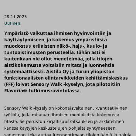
28.11.2023
Uutinen
Ympäristö vaikuttaa ihmisen hyvinvointiin ja
käyttäytymiseen, ja kokemus ympäristöstä
muodostuu erilaisten näkö-, haju-, kuulo- ja
tuntoaistimusten perusteella. Tähän asti ei
kuitenkaan ole ollut menetelmää, jolla tilojen
aistikokemusta voitaisiin mitata ja luonnehtia
systemaattisesti. Aistila Oy ja Turun yliopiston
funktionaalisten elintarvikkeiden kehittämiskeskus
(FFF) loivat Sensory Walk -kyselyn, jota pilotoitiin
Flavoria®-tutkimusravintolassa.
Sensory Walk -kysely on kokonaisvaltainen, kvantitatiivinen
työkalu, jolla mitataan ihmisen moniaistista kokemusta
tilasta. Se perustuu kirjallisuuskatsauksen ja arkkitehtien
kanssa käytyjen keskustelujen pohjalta syntyneeseen
sanastoon, joka auttaa luonnehtimaan tilojen ääniä ja hajuja