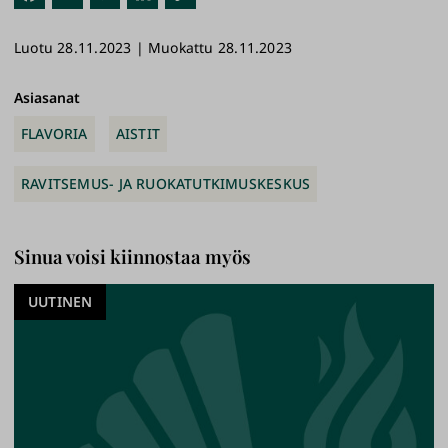
ebo
esk
edI
ioi
Luotu 28.11.2023 | Muokattu 28.11.2023
ok
y
n
link
ki
Asiasanat
FLAVORIA
AISTIT
RAVITSEMUS- JA RUOKATUTKIMUSKESKUS
Sinua voisi kiinnostaa myös
UUTINEN