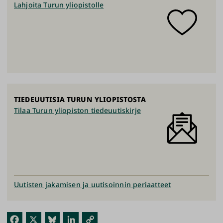
Lahjoita Turun yliopistolle
TIEDEUUTISIA TURUN YLIOPISTOSTA
Tilaa Turun yliopiston tiedeuutiskirje
Uutisten jakamisen ja uutisoinnin periaatteet
Fac
X
Blu
Link
Kop