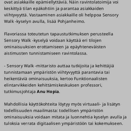
ovat asiakkaille epämiellyttäviä. Näin ravintolatoimija voi
keskittyä tilan epäkohtiin ja parantaa asiakkaiden
viihtyvyyttä. Vastaaminen asiakkaille oli helppoa Sensory
Walk -kyselyn avulla, lisää Pohjanheimo.
Flavoriassa toteutetun tapaustutkimuksen perusteella
Sensory Walk -kyselyä voidaan käyttää eri tilojen
ominaisuuksien erottamiseen ja epäyhteneväisten
aistimusten tunnistamiseen ravintolassa.
- Sensory Walk -mittaristo auttaa tutkijoita ja kehittäjiä
tunnistamaan ympäristön viihtyvyyttä parantavia tai
heikentäviä ominaisuuksia, kertoo Funktionaalisten
elintarvikkeiden kehittämiskeskuksen professori,
tutkimusjohtaja
Anu Hopia
.
Mahdollisia käyttökohteita löytyy myös virtuaali- ja lisätyn
todellisuuden maailmasta: todellisen ympäristön
ominaisuuksia voidaan mitata ja luonnehtia kyselyn avulla ja
tuloksia verrata digitaalisen ympäristöön tai kokemukseen.