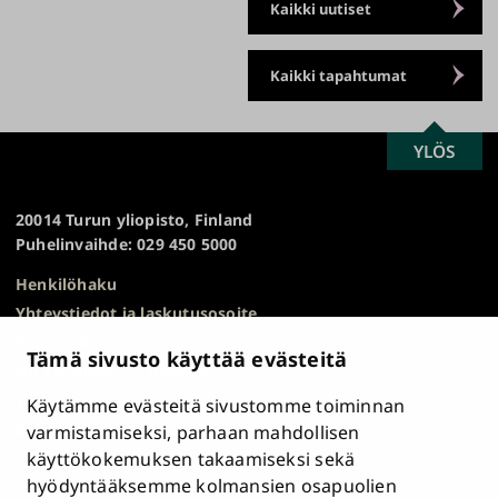
Kaikki uutiset
Kaikki tapahtumat
SCROLL
YLÖS
Turun
TO
yliopisto
TOP
20014 Turun yliopisto, Finland
Puhelinvaihde: 029 450 5000
Henkilöhaku
Yhteystiedot ja laskutusosoite
Kampuskartta
Tämä sivusto käyttää evästeitä
HR Excellence in Research
Tietosuojailmoitus
Käytämme evästeitä sivustomme toiminnan
Asiakirjajulkisuuskuvaus ja tietopyynnöt
varmistamiseksi, parhaan mahdollisen
käyttökokemuksen takaamiseksi sekä
Väärinkäytösepäilyt
hyödyntääksemme kolmansien osapuolien
Saavutettavuusseloste