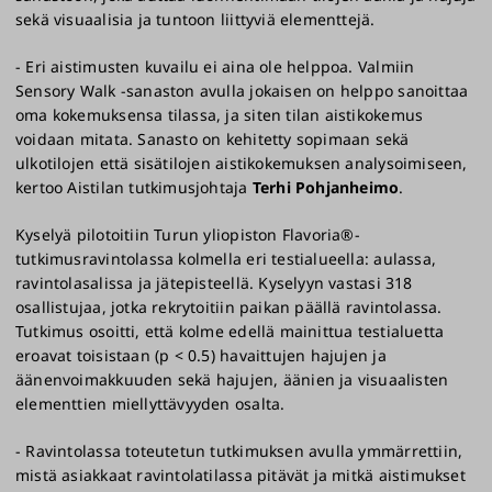
sekä visuaalisia ja tuntoon liittyviä elementtejä.
- Eri aistimusten kuvailu ei aina ole helppoa. Valmiin
Sensory Walk -sanaston avulla jokaisen on helppo sanoittaa
oma kokemuksensa tilassa, ja siten tilan aistikokemus
voidaan mitata. Sanasto on kehitetty sopimaan sekä
ulkotilojen että sisätilojen aistikokemuksen analysoimiseen,
kertoo Aistilan tutkimusjohtaja
Terhi Pohjanheimo
.
Kyselyä pilotoitiin Turun yliopiston Flavoria®-
tutkimusravintolassa kolmella eri testialueella: aulassa,
ravintolasalissa ja jätepisteellä. Kyselyyn vastasi 318
osallistujaa, jotka rekrytoitiin paikan päällä ravintolassa.
Tutkimus osoitti, että kolme edellä mainittua testialuetta
eroavat toisistaan (p < 0.5) havaittujen hajujen ja
äänenvoimakkuuden sekä hajujen, äänien ja visuaalisten
elementtien miellyttävyyden osalta.
- Ravintolassa toteutetun tutkimuksen avulla ymmärrettiin,
mistä asiakkaat ravintolatilassa pitävät ja mitkä aistimukset