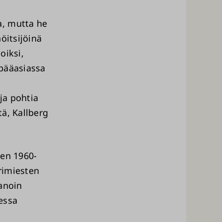
a, mutta he
öitsijöinä
oiksi,
 pääasiassa
ja pohtia
ä, Kallberg
sen 1960-
rimiesten
sanoin
essa