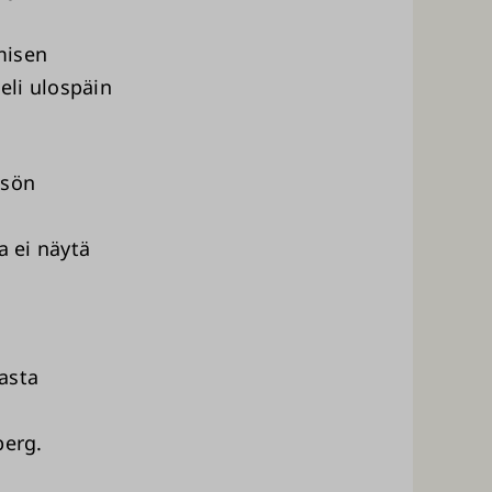
misen
eli ulospäin
isön
a ei näytä
asta
berg.