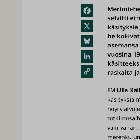
Merimiehe
Fac
selvitti e
ebo
X
käsityksiä
ok
he kokiva
Blue
asemansa r
sky
vuosina 19
Link
käsitteeks
edIn
Kopi
raskaita ja
oi
FM
Ulla Kal
link
käsityksiä 
ki
höyrylaivoj
tutkimusaih
vain vähän.
merenkulun 