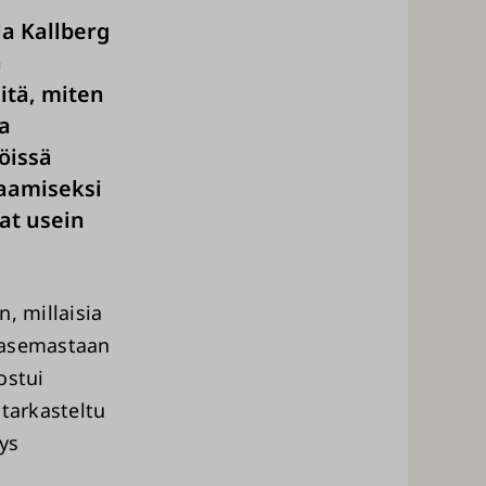
a Kallberg
a
itä, miten
a
öissä
aamiseksi
at usein
, millaisia
a asemastaan
ostui
 tarkasteltu
ys