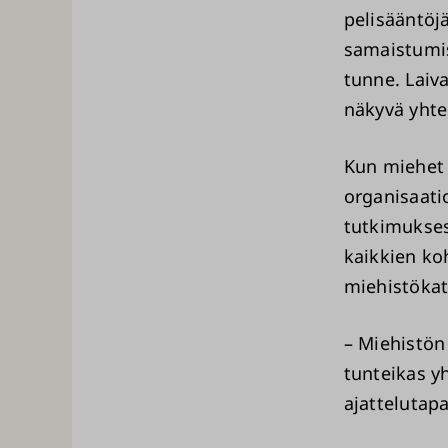
pelisääntöj
samaistumis
tunne. Laiva
näkyvä yhtei
Kun miehet 
organisaatio
tutkimuksess
kaikkien ko
miehistökat
– Miehistön
tunteikas 
ajattelutap