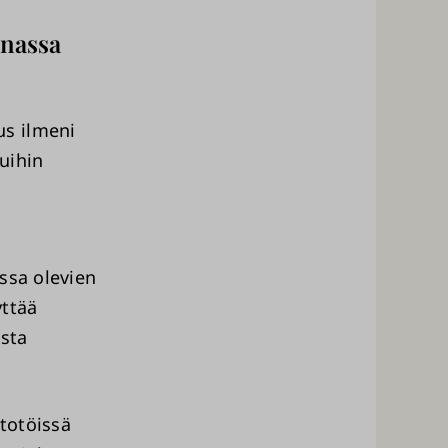
nassa
us ilmeni
uihin
ssa olevien
yttää
ista
ltotöissä