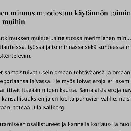
en minuus muodostuu käytännön toimin
a muihin
tutkimuksen muisteluaineistossa merimiehen minu
ilanteissa, työssä ja toiminnassa sekä suhteessa m
skenteleviin.
t samaistuivat usein omaan tehtäväänsä ja omaan
egoriaansa laivassa. He myös loivat eroja eri asemi
äärittivät itseään niiden kautta. Samalaisia eroja nä
 kansallisuuksien ja eri kieltä puhuvien välille, nais
an, toteaa Ulla Kallberg.
ttamiseen osallistuneet ja kannella korjaus- ja huo