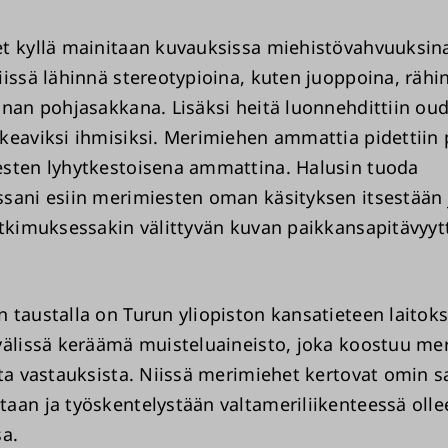
t kyllä mainitaan kuvauksissa miehistövahvuuksin
iissä lähinnä stereotypioina, kuten juoppoina, rähin
nnan pohjasakkana. Lisäksi heitä luonnehdittiin oud
keaviksi ihmisiksi. Merimiehen ammattia pidettiin
sten lyhytkestoisena ammattina. Halusin tuoda
sani esiin merimiesten oman käsityksen itsestään 
utkimuksessakin välittyvän kuvan paikkansapitävyytt
 taustalla on Turun yliopiston kansatieteen laitok
välissä keräämä muisteluaineisto, joka koostuu me
sta vastauksista. Niissä merimiehet kertovat omin 
aan ja työskentelystään valtameriliikenteessä olle
sa.