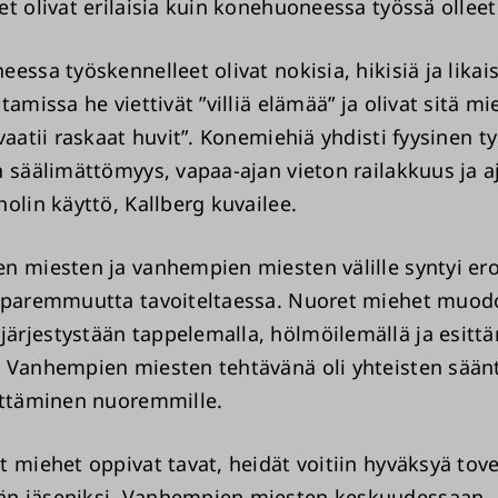
et olivat erilaisia kuin konehuoneessa työssä ollee
ssa työskennelleet olivat nokisia, hikisiä ja likais
tamissa he viettivät ”villiä elämää” ja olivat sitä mie
vaatii raskaat huvit”. Konemiehiä yhdisti fyysinen ty
n säälimättömyys, vapaa-ajan vieton railakkuus ja a
olin käyttö, Kallberg kuvailee.
n miesten ja vanhempien miesten välille syntyi ero
 paremmuutta tavoiteltaessa. Nuoret miehet muodo
rjestystään tappelemalla, hölmöilemällä ja esittä
 Vanhempien miesten tehtävänä oli yhteisten säänt
ittäminen nuoremmille.
 miehet oppivat tavat, heidät voitiin hyväksyä tover
n jäseniksi. Vanhempien miesten keskuudessaan