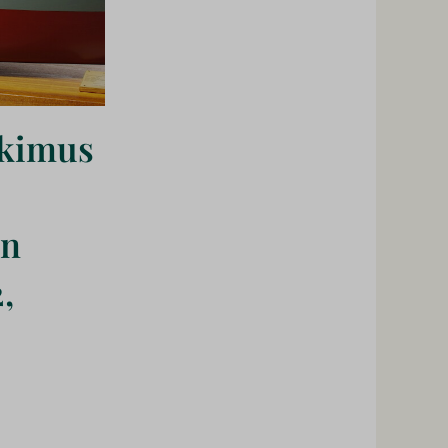
tkimus
en
,