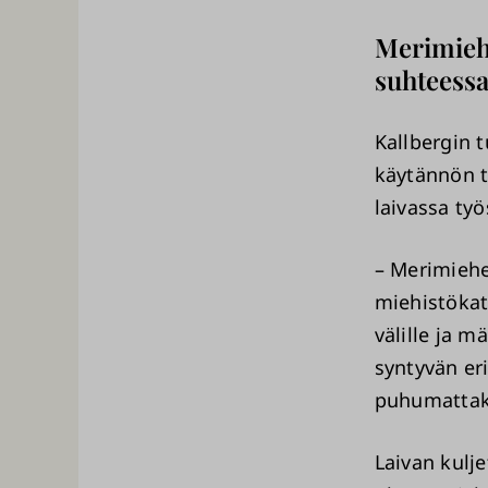
Merimieh
suhteess
Kallbergin 
käytännön t
laivassa työ
– Merimiehe
miehistökat
välille ja m
syntyvän eri
puhumattaka
Laivan kulje