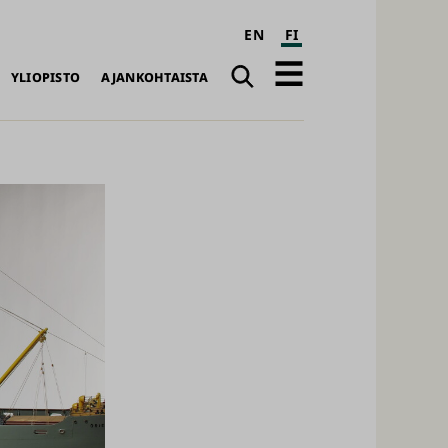
EN
FI
Haku
Avaa
YLIOPISTO
AJANKOHTAISTA
päävalikko