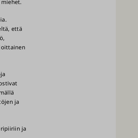
t miehet.
ia.
ltä, että
ö,
joittainen
ja
stivat
mällä
öjen ja
ipiiriin ja