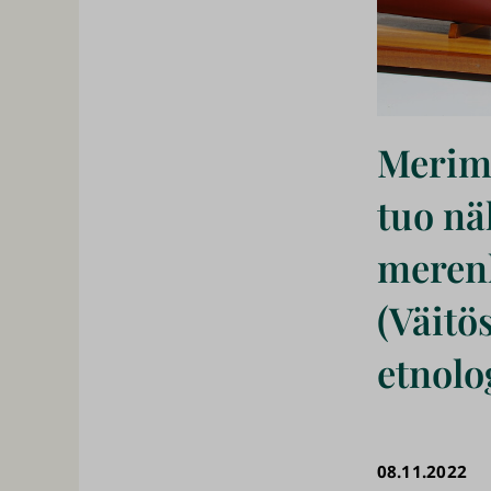
Merimi
tuo n
merenk
(Väitös
etnolo
08.11.2022