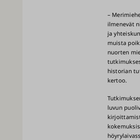
– Merimiehe
ilmenevät n
ja yhteisku
muista poik
nuorten mie
tutkimukses
historian t
kertoo.
Tutkimuksen
luvun puoli
kirjoittami
kokemuksist
höyrylaivas