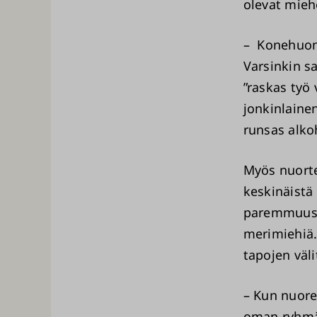
olevat mieh
– Konehuonee
Varsinkin sa
”raskas työ 
jonkinlaine
runsas alkoh
Myös nuorte
keskinäistä
paremmuusjä
merimiehiä.
tapojen väl
– Kun nuoret
oman ryhmä