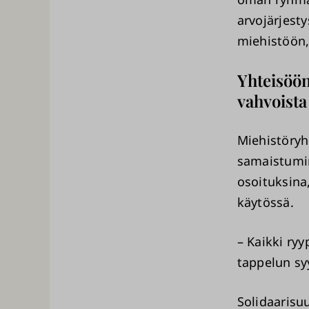
arvojärjest
miehistöön,
Yhteisöön
vahvoista
Miehistöryh
samaistumin
osoituksina
käytössä.
– Kaikki ryy
tappelun sy
Solidaarisu