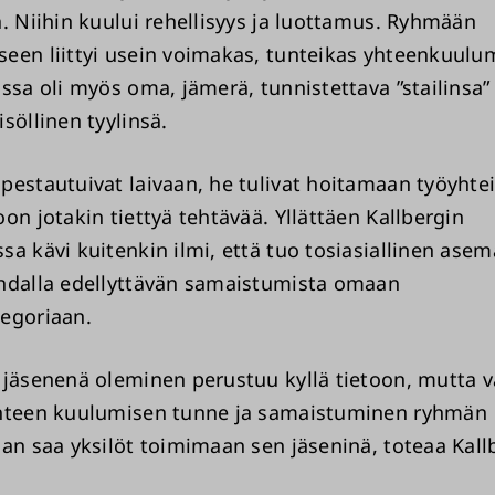
ä. Niihin kuului rehellisyys ja luottamus. Ryhmään
een liittyi usein voimakas, tunteikas yhteenkuulu
ssa oli myös oma, jämerä, tunnistettava ”stailinsa” 
söllinen tyylinsä.
pestautuivat laivaan, he tulivat hoitamaan työyhte
on jotakin tiettyä tehtävää. Yllättäen Kallbergin
a kävi kuitenkin ilmi, että tuo tosiasiallinen asem
hdalla edellyttävän samaistumista omaan
egoriaan.
 jäsenenä oleminen perustuu kyllä tietoon, mutta v
yhteen kuulumisen tunne ja samaistuminen ryhmän
aan saa yksilöt toimimaan sen jäseninä, toteaa Kall