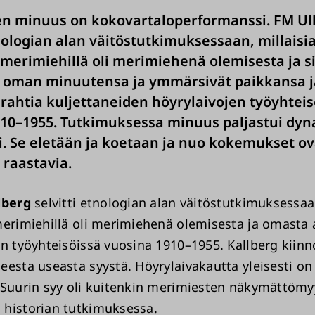
n minuus on kokovartaloperformanssi. FM Ull
tnologian alan väitöstutkimuksessaan, millaisi
 merimiehillä oli merimiehenä olemisesta ja si
t oman minuutensa ja ymmärsivät paikkansa j
ahtia kuljettaneiden höyrylaivojen työyhteis
10–1955. Tutkimuksessa minuus paljastui dyn
i. Se eletään ja koetaan ja nuo kokemukset ov
 raastavia.
lberg
selvitti etnologian alan väitöstutkimuksessaan
merimiehillä oli merimiehenä olemisesta ja omast
en työyhteisöissä vuosina 1910–1955. Kallberg kiinn
eesta useasta syystä. Höyrylaivakautta yleisesti on
 Suurin syy oli kuitenkin merimiesten näkymättömy
historian tutkimuksessa.