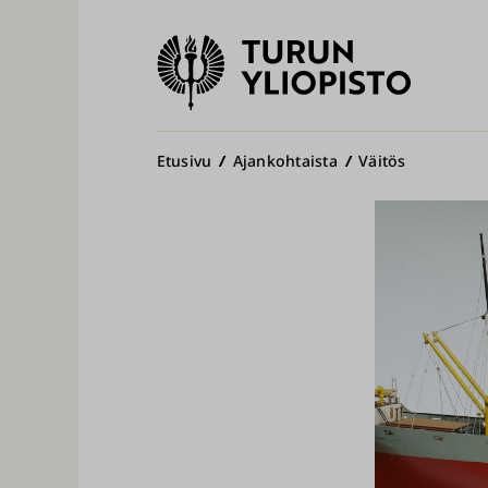
Turun
yliopisto
Pääv
Murupolku
Etusivu
Ajankohtaista
Väitös