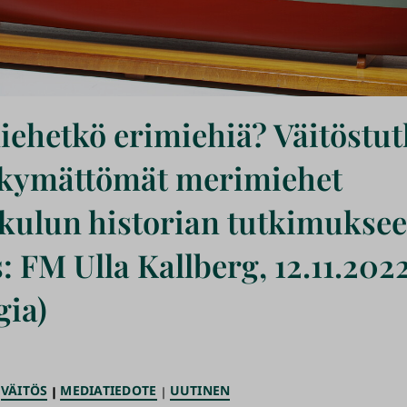
ehetkö erimiehiä? Väitöstu
äkymättömät merimiehet
ulun historian tutkimukse
: FM Ulla Kallberg, 12.11.2022
gia)
VÄITÖS
MEDIATIEDOTE
UUTINEN