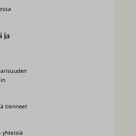
eessa
 ja
aarisuuden
lin
tä tienneet
 yhteisiä