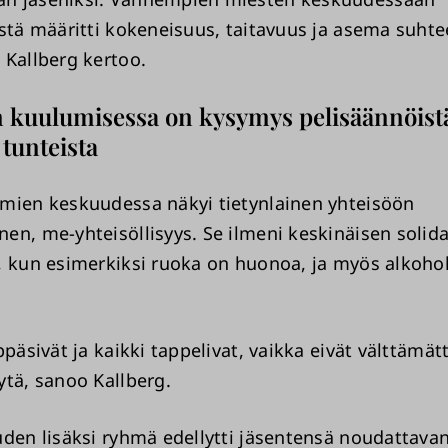
ystä määritti kokeneisuus, taitavuus ja asema suht
 Kallberg kertoo.
 kuulumisessa on kysymys pelisäännöistä
 tunteista
mien keskuudessa näkyi tietynlainen yhteisöön
en, me-yhteisöllisyys. Se ilmeni keskinäisen solid
, kun esimerkiksi ruoka on huonoa, ja myös alkoho
ppäsivät ja kaikki tappelivat, vaikka eivät välttämät
ytä, sanoo Kallberg.
uden lisäksi ryhmä edellytti jäsentensä noudattavan