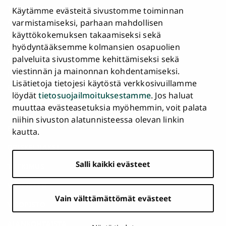
Tietosuojailmoitus
Käytämme evästeitä sivustomme toiminnan
Asiakirjajulkisuuskuvaus ja tietopyynnöt
varmistamiseksi, parhaan mahdollisen
käyttökokemuksen takaamiseksi sekä
Väärinkäytösepäilyt
hyödyntääksemme kolmansien osapuolien
Saavutettavuusseloste
palveluita sivustomme kehittämiseksi sekä
Palaute
viestinnän ja mainonnan kohdentamiseksi.
Intranet ja sähköiset työkalut
Lisätietoja tietojesi käytöstä verkkosivuillamme
Evästeasetukset
löydät
tietosuojailmoituksestamme
. Jos haluat
muuttaa evästeasetuksia myöhemmin, voit palata
Turun
Turun
Turun
Turun
Turun
Turun
niihin sivuston alatunnisteessa olevan linkin
Päävalikko
yliopisto
yliopisto
yliopisto
yliopisto
yliopisto
yliopisto
ETUSIVU
kautta.
alatunnisteessa
Facebookissa
Instagramissa
Blueskyssa
YouTubessa
LinkedInissä
TikTokissa
OPISKELIJAKSI
Salli kaikki evästeet
TUTKIMUS
YHTEISTYÖ
Vain välttämättömät evästeet
YLIOPISTO
AJANKOHTAISTA