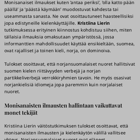
Monisanaiset ilmaukset kuten ’antaa periksi’, ’olla katto pään
päällä’ ja ’päästä käymään’ muodostuvat kahdesta tai
useammasta sanasta. Ne ovat osoittautuneet haasteellisiksi
jopa edistyneille kielenkäyttäjille.
Kristiina Lierin
tutkimuksessa erityinen kiinnostus kohdistuu siihen, miten
tällaisia ilmauksia omaksutaan ympäristössä, jossa
informanttien mahdollisuudet käyttää ensikieltään, suomea,
ovat rajalliset ja toinen kieli, norja, on dominoiva.
Tulokset osoittavat, että norjansuomalaiset nuoret hallitsivat
suomen kielen riittävyyden verbejä ja norjan
partikkeliverbejä verrokkiryhmien tavoin. He myös osasivat
norjankielisiä idiomeja jopa paremmin kuin norjalaiset
nuoret.
Monisanaisten ilmausten hallintaan vaikuttavat
monet tekijät
Kristiina Lierin väitöstutkimuksen tulokset osoittavat, että
monisanaisten ilmausten ja kielenkäytön välillä vallitsee
yhteys. Norjansuomalaiset nuoret ovat eläneet