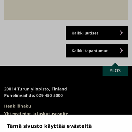
Kaikki uutiset
Kaikki tapahtumat
SCROLL
YLÖS
Turun
TO
yliopisto
TOP
20014 Turun yliopisto, Finland
Puhelinvaihde: 029 450 5000
Henkilöhaku
Yhteystiedot ja laskutusosoite
Kampuskartta
Tämä sivusto käyttää evästeitä
HR Excellence in Research