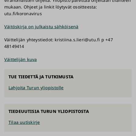
viranomaisten ohjeita. Yliopisto päivittää ohjeitaan tilanteen
mukaan. Ohjeet ja linkit löytyvät osoitteesta:
utu.fi/koronavirus
Väitöskirja on julkaistu sähköisenä
Väittelijän yhteystiedot: kristiina.s.lieri@utu.fi p +47
48149414
Väittelijän kuva
TUE TIEDETTÄ JA TUTKIMUSTA
Lahjoita Turun yliopistolle
TIEDEUUTISIA TURUN YLIOPISTOSTA
Tilaa uutiskirje