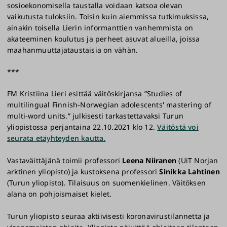
sosioekonomisella taustalla voidaan katsoa olevan
vaikutusta tuloksiin. Toisin kuin aiemmissa tutkimuksissa,
ainakin toisella Lierin informanttien vanhemmista on
akateeminen koulutus ja perheet asuvat alueilla, joissa
maahanmuuttajataustaisia on vähän.
***
FM Kristiina Lieri esittää väitöskirjansa ”Studies of
multilingual Finnish-Norwegian adolescents' mastering of
multi-word units.” julkisesti tarkastettavaksi Turun
yliopistossa perjantaina 22.10.2021 klo 12.
Väitöstä voi
seurata etäyhteyden kautta.
Vastaväittäjänä toimii professori
Leena Niiranen
(UiT Norjan
arktinen yliopisto) ja kustoksena professori
Sinikka Lahtinen
(Turun yliopisto). Tilaisuus on suomenkielinen. Väitöksen
alana on pohjoismaiset kielet.
Turun yliopisto seuraa aktiivisesti koronavirustilannetta ja