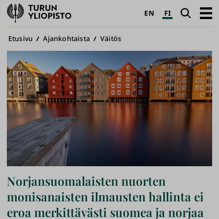
Turun
Haku
Avaa
EN
FI
yliopisto
pääva
Murupolku
Etusivu
Ajankohtaista
Väitös
Norjansuomalaisten nuorten
monisanaisten ilmausten hallinta ei
eroa merkittävästi suomea ja norjaa