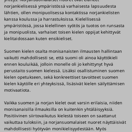
norjankielisessä ympäristössä varhaisesta lapsuudesta
lähtien, ollen monipuolisessa kontaktissa norjankielisten
kanssa koulussa ja harrastuksissa. Kielellisessä
ympäristössä, jossa kielellinen syötös ja tuotos on runsasta
ja monipuolista, varhaiset toisen kielen oppijat kehittyvät
kielitaidossaan kuten ensikieliset.
Suomen kielen osalta monisanaisten ilmausten hallintaan
vaikutti mahdollisesti se, että suomi oli ainoa käyttökieli
ennen kouluikää, jolloin monelle oli jo kehittynyt hyvä
perustaito suomen kielessä. Lisäksi osallistuminen suomen
kielen opetukseen, sekä konkreettiset tavoitteet suomen
kielen käytölle eri yhteyksissä, lisäsivät kielen säilyttämisen
motivaatiota.
Vaikka suomen ja norjan kielet ovat varsin erilaisia, niiden
monisanaisilla ilmauksilla on kuitenkin yhtäläisyyksiä.
Positiivinen siirtovaikutus kielestä toiseen on saattanut
vaikuttaa tuloksiin, ja norjansuomalaiset nuoret näyttäisivät
mahdollisesti hyötyvän monikielisyydestään. Myös