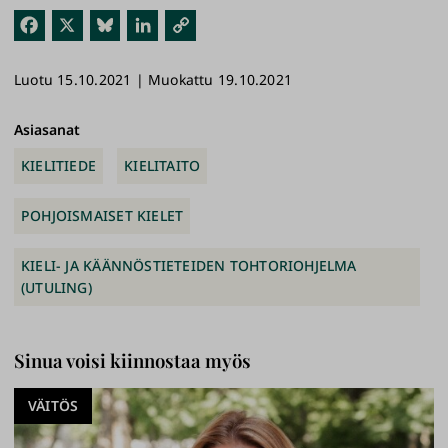
Fac
X
Blu
Link
Kop
ebo
esk
edI
ioi
Luotu 15.10.2021 | Muokattu 19.10.2021
ok
y
n
link
ki
Asiasanat
KIELITIEDE
KIELITAITO
POHJOISMAISET KIELET
KIELI- JA KÄÄNNÖSTIETEIDEN TOHTORIOHJELMA
(UTULING)
Sinua voisi kiinnostaa myös
VÄITÖS