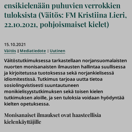
ensikielenään puhuvien verrokkien
tuloksista (Väitös: FM Kristiina Lieri,
22.10.2021, pohjoismaiset kielet)
15.10.2021
Väitös
Mediatiedote
Uutinen
Väitöstutkimuksessa tarkastellaan norjansuomalaisten
nuorten monisanaisten ilmausten hallintaa suullisessa
ja kirjoitetussa tuotoksessa sekä norjankielisessä
idiomitestissä. Tutkimus tarjoaa uutta tietoa
sosiolingvistisesti suuntautuneen
monikielisyystutkimuksen sekä toisen kielen
tutkimuksen aloille, ja sen tuloksia voidaan hyödyntää
kielten opetuksessa.
Monisanaiset ilmaukset ovat haasteellisia
kielenkäyttäjille