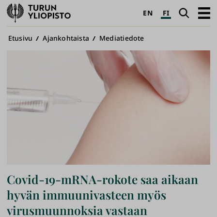
Turun
Haku
Avaa
EN
FI
yliopisto
pääva
Murupolku
Etusivu
Ajankohtaista
Mediatiedote
Covid-19-mRNA-rokote saa aikaan
hyvän immuunivasteen myös
virusmuunnoksia vastaan