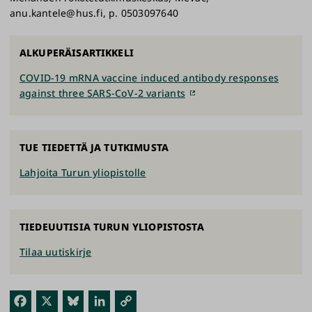
anu.kantele@hus.fi, p. 0503097640
ALKUPERÄISARTIKKELI
COVID-19 mRNA vaccine induced antibody responses
against three SARS-CoV-2 variants
TUE TIEDETTÄ JA TUTKIMUSTA
Lahjoita Turun yliopistolle
TIEDEUUTISIA TURUN YLIOPISTOSTA
Tilaa uutiskirje
Fac
X
Blu
Link
Kop