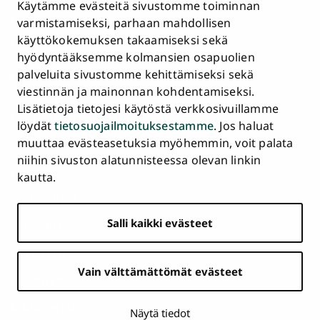
Tietosuojailmoitus
Käytämme evästeitä sivustomme toiminnan
Asiakirjajulkisuuskuvaus ja tietopyynnöt
varmistamiseksi, parhaan mahdollisen
käyttökokemuksen takaamiseksi sekä
Väärinkäytösepäilyt
hyödyntääksemme kolmansien osapuolien
Saavutettavuusseloste
palveluita sivustomme kehittämiseksi sekä
Palaute
viestinnän ja mainonnan kohdentamiseksi.
Intranet ja sähköiset työkalut
Lisätietoja tietojesi käytöstä verkkosivuillamme
Evästeasetukset
löydät
tietosuojailmoituksestamme
. Jos haluat
muuttaa evästeasetuksia myöhemmin, voit palata
Turun
Turun
Turun
Turun
Turun
Turun
niihin sivuston alatunnisteessa olevan linkin
Päävalikko
yliopisto
yliopisto
yliopisto
yliopisto
yliopisto
yliopisto
ETUSIVU
kautta.
alatunnisteessa
Facebookissa
Instagramissa
Blueskyssa
YouTubessa
LinkedInissä
TikTokissa
OPISKELIJAKSI
Salli kaikki evästeet
TUTKIMUS
YHTEISTYÖ
Vain välttämättömät evästeet
YLIOPISTO
AJANKOHTAISTA
Näytä tiedot