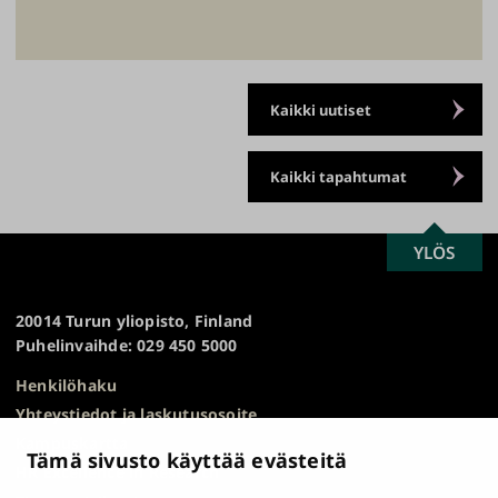
Kaikki uutiset
Kaikki tapahtumat
SCROLL
YLÖS
Turun
TO
yliopisto
TOP
20014 Turun yliopisto, Finland
Puhelinvaihde: 029 450 5000
Henkilöhaku
Yhteystiedot ja laskutusosoite
Kampuskartta
Tämä sivusto käyttää evästeitä
HR Excellence in Research