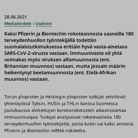
28.06.2021
Mediatiedote
Uutinen
Kaksi Pfizerin ja Biontechin rokoteannosta saaneilla 180
terveydenhuollon työntekijällä todettiin
suomalaistutkimuksessa erittäin hyvä vasta-ainetaso
SARS-CoV-2-virusta vastaan. Immuunivaste oli yhtä
voimakas myös viruksen alfamuunnosta (ent.
Britannian muunnos) vastaan, mutta jossain määrin
heikentynyt beetamuunnosta (ent. Etelä-Afrikan
muunnos) vastaan.
Turun yliopiston ja Helsingin yliopiston tutkijat selvittivät
yhteistyössä Tyksin, HUSin ja THL:n kanssa Suomessa
joulukuussa aloitettujen koronarokotusten aikaansaamaa
immuunisuojaa. Tutkijat analysoivat rokotevasteita 180
terveydenhuollon työntekijältä, joista kukin sai kaksi annosta
Pfizerin ja Biontechin mRNA-rokotetta.