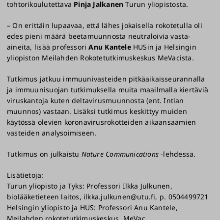
tohtorikoulutettava
Pinja Jalkanen
Turun yliopistosta.
– On erittäin lupaavaa, että lähes jokaisella rokotetulla oli
edes pieni määrä beetamuunnosta neutraloivia vasta-
aineita, lisää professori
Anu Kantele
HUSin ja Helsingin
yliopiston Meilahden Rokotetutkimuskeskus MeVacista.
Tutkimus jatkuu immuunivasteiden pitkäaikaisseurannalla
ja immuunisuojan tutkimuksella muita maailmalla kiertäviä
viruskantoja kuten deltavirusmuunnosta (ent. Intian
muunnos) vastaan. Lisäksi tutkimus keskittyy muiden
käytössä olevien koronavirusrokotteiden aikaansaamien
vasteiden analysoimiseen.
Tutkimus on julkaistu
Nature Communications
-lehdessä.
Lisätietoja:
Turun yliopisto ja Tyks: Professori Ilkka Julkunen,
biolääketieteen laitos, ilkka.julkunen@utu.fi, p. 0504499721
Helsingin yliopisto ja HUS: Professori Anu Kantele,
Meilahden rokotetutkimuskeskus, MeVac,