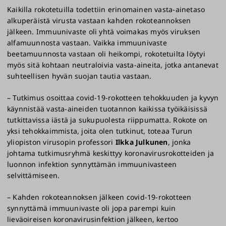
Kaikilla rokotetuilla todettiin erinomainen vasta-ainetaso
alkuperäistä virusta vastaan kahden rokoteannoksen
jälkeen. Immuunivaste oli yhtä voimakas myös viruksen
alfamuunnosta vastaan. Vaikka immuunivaste
beetamuunnosta vastaan oli heikompi, rokotetuilta löytyi
myös sitä kohtaan neutraloivia vasta-aineita, jotka antanevat
suhteellisen hyvän suojan tautia vastaan.
– Tutkimus osoittaa covid-19-rokotteen tehokkuuden ja kyvyn
käynnistää vasta-aineiden tuotannon kaikissa työikäisissä
tutkittavissa iästä ja sukupuolesta riippumatta. Rokote on
yksi tehokkaimmista, joita olen tutkinut, toteaa Turun
yliopiston virusopin professori
Ilkka Julkunen
, jonka
johtama tutkimusryhmä keskittyy koronavirusrokotteiden ja
luonnon infektion synnyttämän immuunivasteen
selvittämiseen.
– Kahden rokoteannoksen jälkeen covid-19-rokotteen
synnyttämä immuunivaste oli jopa parempi kuin
lieväoireisen koronavirusinfektion jälkeen, kertoo