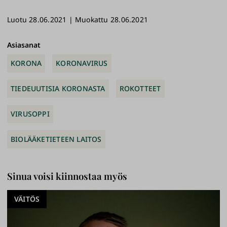
ebo
esk
edI
ioi
Luotu 28.06.2021 | Muokattu 28.06.2021
ok
y
n
link
ki
Asiasanat
KORONA
KORONAVIRUS
TIEDEUUTISIA KORONASTA
ROKOTTEET
VIRUSOPPI
BIOLÄÄKETIETEEN LAITOS
Sinua voisi kiinnostaa myös
VÄITÖS