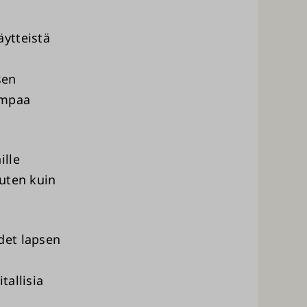
ytteistä
sen
iempaa
ille
uten kuin
det lapsen
tallisia