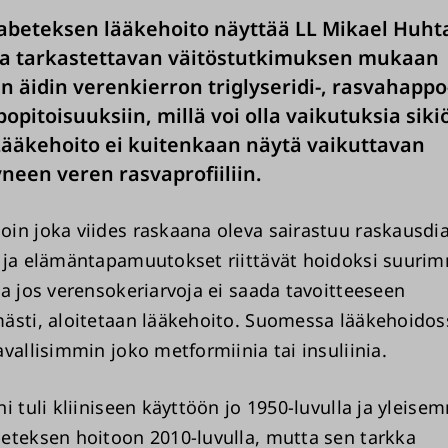
abeteksen lääkehoito näyttää LL Mikael Huht
sa tarkastettavan väitöstutkimuksen mukaan
n äidin verenkierron triglyseridi-, rasvahappo-
pitoisuuksiin, millä voi olla vaikutuksia siki
ääkehoito ei kuitenkaan näytä vaikuttavan
neen veren rasvaprofiiliin.
in joka viides raskaana oleva sairastuu raskausdi
 ja elämäntapamuutokset riittävät hoidoksi suurim
ta jos verensokeriarvoja ei saada tavoitteeseen
ästi, aloitetaan lääkehoito. Suomessa lääkehoidos
vallisimmin joko metformiinia tai insuliinia.
i tuli kliiniseen käyttöön jo 1950-luvulla ja yleise
eteksen hoitoon 2010-luvulla, mutta sen tarkka