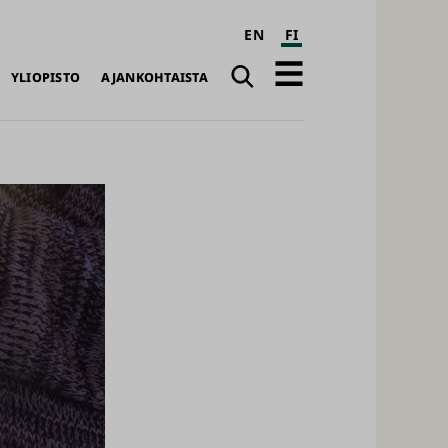
EN
FI
Haku
Avaa
YLIOPISTO
AJANKOHTAISTA
päävalikko