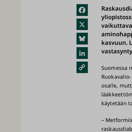
Raskausdi
Fac
yliopistos
ebo
X
vaikuttava
ok
aminohappo
Blue
kasvuun. L
sky
vastasynty
Link
edIn
Kopi
Suomessa no
oi
Ruokavalio-
link
osalle, mut
lääkkeettöm
ki
käytetään ta
– Metformiin
raskausdiab