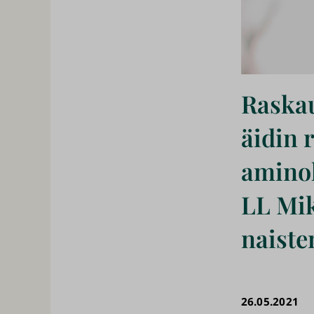
Raskau
äidin 
aminoh
LL Mik
naiste
26.05.2021