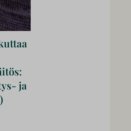
kuttaa
itös:
ys- ja
)