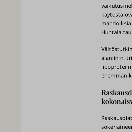
vaikutusmek
käytöstä ov
mahdollisia
Huhtala tau
Väitöstutki
alaniinin, t
lipoproteiin
enemmän kui
Raskausdi
kokonaisv
Raskausdiab
sokeriainee