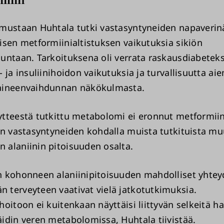
mustaan Huhtala tutki vastasyntyneiden napaverinä
isen metformiinialtistuksen vaikutuksia sikiön
untaan. Tarkoituksena oli verrata raskausdiabetek
 ja insuliinihoidon vaikutuksia ja turvallisuutta a
aineenvaihdunnan näkökulmasta.
tteestä tutkittu metabolomi ei eronnut metformiin
en vastasyntyneiden kohdalla muista tutkituista mu
alaniinin pitoisuuden osalta.
 kohonneen alaniinipitoisuuden mahdolliset yhtey
terveyteen vaativat vielä jatkotutkimuksia.
oitoon ei kuitenkaan näyttäisi liittyvän selkeitä hai
idin veren metabolomissa, Huhtala tiivistää.