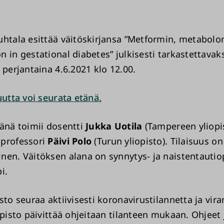
uhtala esittää väitöskirjansa ”Metformin, metabol
 in gestational diabetes” julkisesti tarkastettavak
 perjantaina 4.6.2021 klo 12.00.
uutta voi seurata etänä.
jänä toimii dosentti
Jukka Uotila
(Tampereen yliopis
 professori
Päivi Polo
(Turun yliopisto). Tilaisuus on
nen. Väitöksen alana on synnytys- ja naistentautio
i.
sto seuraa aktiivisesti koronavirustilannetta ja vi
opisto päivittää ohjeitaan tilanteen mukaan. Ohjeet j