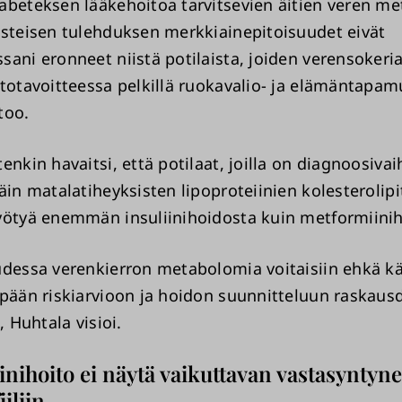
abeteksen lääkehoitoa tarvitsevien äitien veren m
asteisen tulehduksen merkkiainepitoisuudet eivät
sani eronneet niistä potilaista, joiden verensokeri
itotavoitteessa pelkillä ruokavalio- ja elämäntapam
too.
enkin havaitsi, että potilaat, joilla on diagnoosiva
äin matalatiheyksisten lipoproteiinien kolesterolipi
yötyä enemmän insuliinihoidosta kuin metformiinih
udessa verenkierron metabolomia voitaisiin ehkä k
mpään riskiarvioon ja hoidon suunnitteluun raskaus
, Huhtala visioi.
nihoito ei näytä vaikuttavan vastasyntyn
iliin