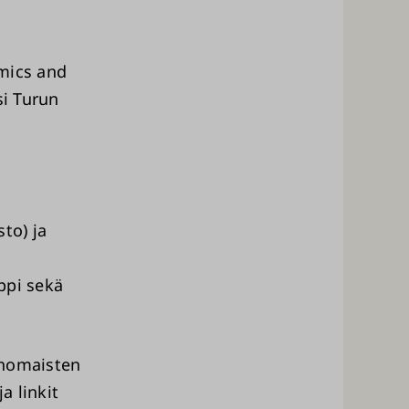
omics and
si Turun
to) ja
ppi sekä
ranomaisten
a linkit