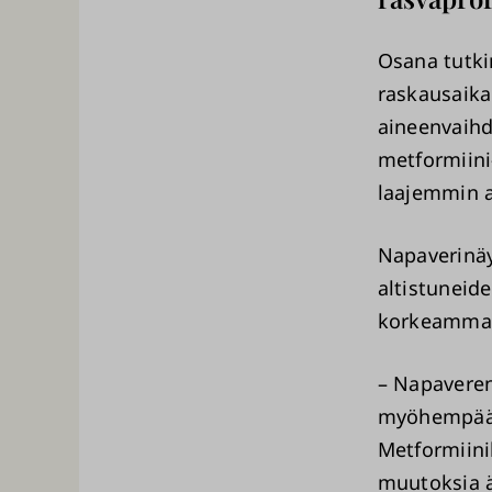
Osana tutki
raskausaika
aineenvaihd
metformiini-
laajemmin 
Napaverinäy
altistuneid
korkeamman 
– Napaveren
myöhempään 
Metformiinih
muutoksia ä