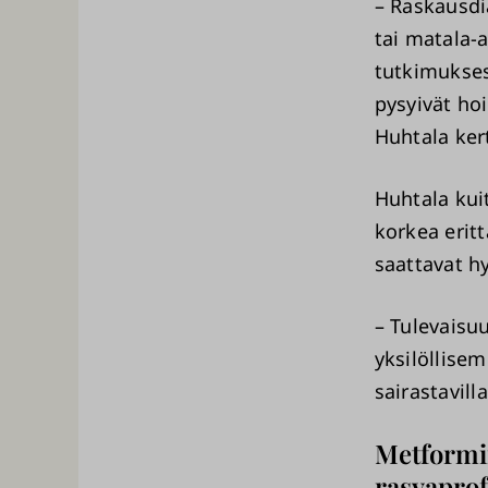
– Raskausdi
tai matala-
tutkimukses
pysyivät ho
Huhtala ker
Huhtala kuit
korkea eritt
saattavat h
– Tulevaisu
yksilöllise
sairastavilla
Metformii
rasvaprofi