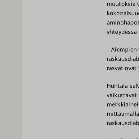
muutoksia 
kokonaisuud
aminohapot 
yhteydessä 
– Aiempien t
raskausdiabe
rasvat ovat
Huhtala selv
vaikuttavat
merkkiaineis
mittaamalla
raskausdia