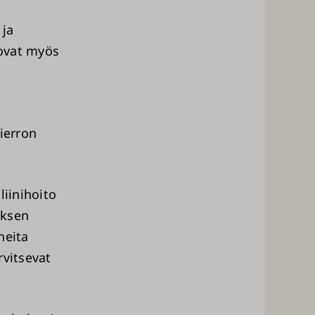
 ja
 ovat myös
kierron
liinihoito
uksen
neita
rvitsevat