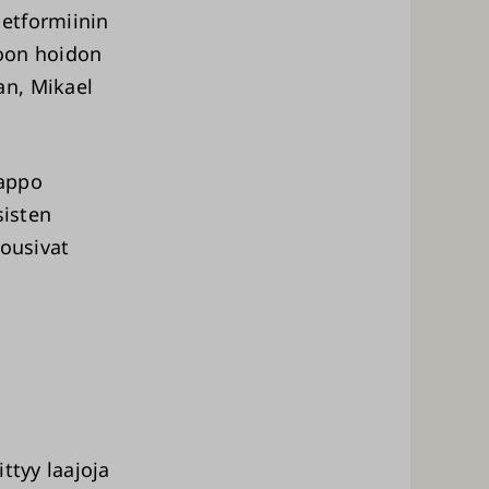
etformiinin
ioon hoidon
an, Mikael
happo
sisten
nousivat
ttyy laajoja