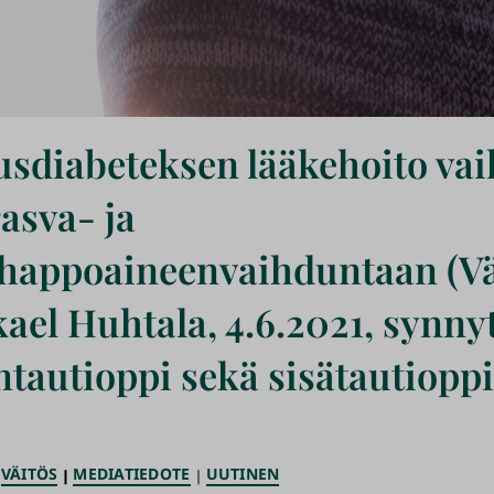
sdiabeteksen lääkehoito vai
rasva- ja
appoaineenvaihduntaan (Vä
ael Huhtala, 4.6.2021, synnyt
ntautioppi sekä sisätautioppi
VÄITÖS
MEDIATIEDOTE
UUTINEN