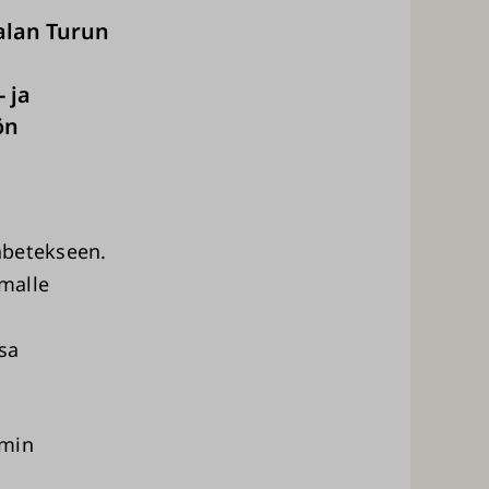
alan Turun
 ja
ön
abetekseen.
malle
sa
mmin