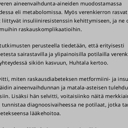
veren aineenvaihdunta-aineiden muodostamassa
essa eli metabolomissa. Myös verenkierron rasvat
liittyvät insuliiniresistenssin kehittymiseen, ja ne
muihin raskauskomplikaatioihin.
utkimusten perusteella tiedetään, että erityisesti
testa sairastavilla ja ylipainoisilla potilailla veren
 yhteydessä sikiön kasvuun, Huhtala kertoo.
itti, miten raskausdiabeteksen metformiini- ja insu
 äidin aineenvaihdunnan ja matala-asteisen tulehd
iin. Lisäksi hän selvitti, voitaisiinko näitä merkkiai
 tunnistaa diagnoosivaiheessa ne potilaat, jotka ta
betekseensa lääkehoitoa.