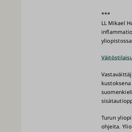
***
LL Mikael H
inflammation
yliopistossa
Väitöstilais
Vastaväittä
kustoksena
suomenkieli
sisätautiopp
Turun yliopi
ohjeita. Yli