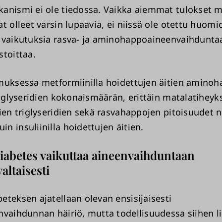
anismi ei ole tiedossa. Vaikka aiemmat tulokset m
at olleet varsin lupaavia, ei niissä ole otettu huom
 vaikutuksia rasva- ja aminohappoaineenvaihdunta
stoittaa.
muksessa metformiinilla hoidettujen äitien amino
riglyseridien kokonaismäärän, erittäin matalatiheyk
ien triglyseridien sekä rasvahappojen pitoisuudet 
n insuliinilla hoidettujen äitien.
abetes vaikuttaa aineenvaihduntaan
altaisesti
eteksen ajatellaan olevan ensisijaisesti
nvaihdunnan häiriö, mutta todellisuudessa siihen lii