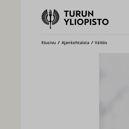
Turun
yliopisto
Pääv
Murupolku
Etusivu
Ajankohtaista
Väitös