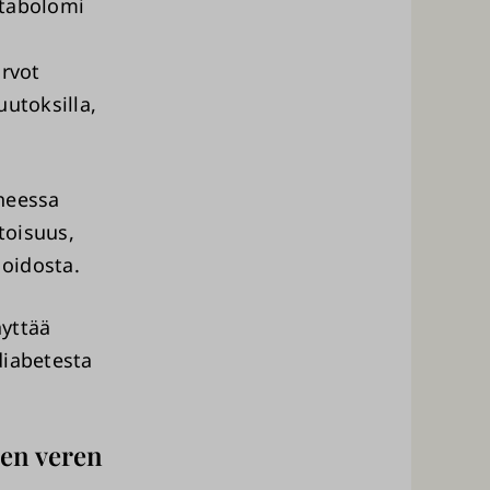
etabolomi
arvot
uutoksilla,
iheessa
toisuus,
oidosta.
äyttää
diabetesta
een veren