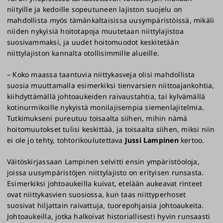
niityille ja kedoille sopeutuneen lajiston suojelu on
mahdollista myös tämänkaltaisissa uusympäristöissä, mikäli
niiden nykyisiä hoitotapoja muutetaan niittylajistoa
suosivammaksi, ja uudet hoitomuodot keskitetään
niittylajiston kannalta otollisimmille alueille.
– Koko maassa taantuvia niittykasveja olisi mahdollista
suosia muuttamalla esimerkiksi tienvarsien niittoajankohtia,
kiihdyttämällä johtoaukeiden raivaustahtia, tai kylvämällä
kotinurmikoille nykyistä monilajisempia siemenlajitelmia.
Tutkimukseni pureutuu toisaalta siihen, mihin nämä
hoitomuutokset tulisi keskittää, ja toisaalta siihen, miksi niin
ei ole jo tehty, tohtorikoulutettava
Jussi Lampinen
kertoo.
Väitöskirjassaan Lampinen selvitti ensin ympäristöoloja,
joissa uusympäristöjen niittylajisto on erityisen runsasta.
Esimerkiksi johtoaukeilla kuivat, etelään aukeavat rinteet
ovat niittykasvien suosiossa, kun taas niittyperhoset
suosivat hiljattain raivattuja, tuorepohjaisia johtoaukeita.
Johtoaukeilla, jotka halkoivat historiallisesti hyvin runsaasti