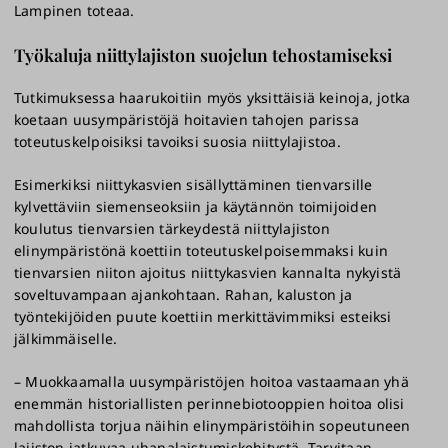
Lampinen toteaa.
Työkaluja niittylajiston suojelun tehostamiseksi
Tutkimuksessa haarukoitiin myös yksittäisiä keinoja, jotka
koetaan uusympäristöjä hoitavien tahojen parissa
toteutuskelpoisiksi tavoiksi suosia niittylajistoa.
Esimerkiksi niittykasvien sisällyttäminen tienvarsille
kylvettäviin siemenseoksiin ja käytännön toimijoiden
koulutus tienvarsien tärkeydestä niittylajiston
elinympäristönä koettiin toteutuskelpoisemmaksi kuin
tienvarsien niiton ajoitus niittykasvien kannalta nykyistä
soveltuvampaan ajankohtaan. Rahan, kaluston ja
työntekijöiden puute koettiin merkittävimmiksi esteiksi
jälkimmäiselle.
– Muokkaamalla uusympäristöjen hoitoa vastaamaan yhä
enemmän historiallisten perinnebiotooppien hoitoa olisi
mahdollista torjua näihin elinympäristöihin sopeutuneen
lajiston jatkuvaa uhanalaistumiskehitystä. Tarvitaan