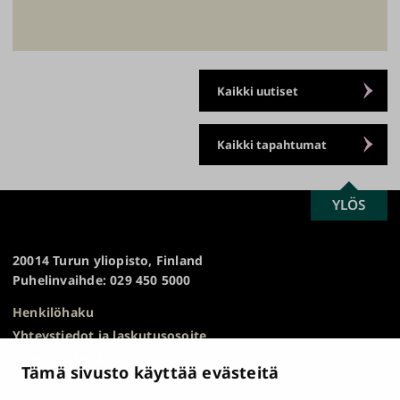
Kaikki uutiset
Kaikki tapahtumat
SCROLL
YLÖS
Turun
TO
yliopisto
TOP
20014 Turun yliopisto, Finland
Puhelinvaihde: 029 450 5000
Henkilöhaku
Yhteystiedot ja laskutusosoite
Kampuskartta
Tämä sivusto käyttää evästeitä
HR Excellence in Research