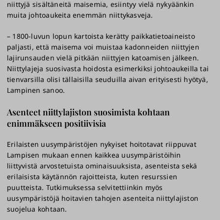
niittyjä sisältäneitä maisemia, esiintyy vielä nykyäänkin
muita johtoaukeita enemmän niittykasveja.
– 1800-luvun lopun kartoista kerätty paikkatietoaineisto
paljasti, että maisema voi muistaa kadonneiden niittyjen
lajirunsauden vielä pitkään niittyjen katoamisen jälkeen.
Niittylajeja suosivasta hoidosta esimerkiksi johtoaukeilla tai
tienvarsilla olisi tällaisilla seuduilla aivan erityisesti hyötyä,
Lampinen sanoo.
Asenteet niittylajiston suosimista kohtaan
enimmäkseen positiivisia
Erilaisten uusympäristöjen nykyiset hoitotavat riippuvat
Lampisen mukaan ennen kaikkea uusympäristöihin
liittyvistä arvostetuista ominaisuuksista, asenteista sekä
erilaisista käytännön rajoitteista, kuten resurssien
puutteista. Tutkimuksessa selvitettiinkin myös
uusympäristöjä hoitavien tahojen asenteita niittylajiston
suojelua kohtaan.