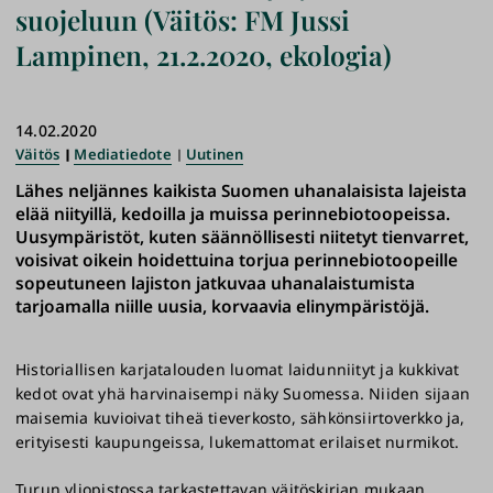
suojeluun (Väitös: FM Jussi
Lampinen, 21.2.2020, ekologia)
14.02.2020
Väitös
Mediatiedote
Uutinen
Lähes neljännes kaikista Suomen uhanalaisista lajeista
elää niityillä, kedoilla ja muissa perinnebiotoopeissa.
Uusympäristöt, kuten säännöllisesti niitetyt tienvarret,
voisivat oikein hoidettuina torjua perinnebiotoopeille
sopeutuneen lajiston jatkuvaa uhanalaistumista
tarjoamalla niille uusia, korvaavia elinympäristöjä.
Historiallisen karjatalouden luomat laidunniityt ja kukkivat
kedot ovat yhä harvinaisempi näky Suomessa. Niiden sijaan
maisemia kuvioivat tiheä tieverkosto, sähkönsiirtoverkko ja,
erityisesti kaupungeissa, lukemattomat erilaiset nurmikot.
Turun yliopistossa tarkastettavan väitöskirjan mukaan