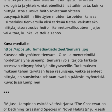
ekologista ja yhteiskuntatieteellistä lisätutkimusta, kuinka
niittylajistoa suosiva hoito sovitetaan yhteen
uusympäristöihin liitettyjen muiden tarpeiden kanssa.
Esimerkiksi tienvarsilla olisi tärkeää tietää, vaikuttaako
niittylajistoa suosiva hoito liikenneturvallisuuteen, ja jos
vaikuttaa, kuinka, väittelijä sanoo.
Kuva medialle:
https://apps.utu.fi/media/tiedotteet/tienvarsi.jpg
Kuvassa niittymäinen tienvarsi. Oikeilla menetelmillä
hoidettuna yhä useampi tienvarsi voisi tarjota tärkeitä
korvaavia elinympäristöjä niittykasveille. Tutkimuksen
mukaan tähän tarvitaan lisää resursseja, vaikka asenteet
niittylajien suosimista kohtaan ovatkin pääosin myönteisiä.
Kuva: Jussi Lampinen
***
FM Jussi Lampinen esittää väitöskirjansa ”The Conservation
of Declining Grassland Species in Novel Habitats” julkisesti