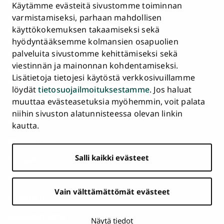
Tietosuojailmoitus
Käytämme evästeitä sivustomme toiminnan
Asiakirjajulkisuuskuvaus ja tietopyynnöt
varmistamiseksi, parhaan mahdollisen
käyttökokemuksen takaamiseksi sekä
Väärinkäytösepäilyt
hyödyntääksemme kolmansien osapuolien
Saavutettavuusseloste
palveluita sivustomme kehittämiseksi sekä
Palaute
viestinnän ja mainonnan kohdentamiseksi.
Intranet ja sähköiset työkalut
Lisätietoja tietojesi käytöstä verkkosivuillamme
Evästeasetukset
löydät
tietosuojailmoituksestamme
. Jos haluat
muuttaa evästeasetuksia myöhemmin, voit palata
Turun
Turun
Turun
Turun
Turun
Turun
niihin sivuston alatunnisteessa olevan linkin
Päävalikko
yliopisto
yliopisto
yliopisto
yliopisto
yliopisto
yliopisto
ETUSIVU
kautta.
alatunnisteessa
Facebookissa
Instagramissa
Blueskyssa
YouTubessa
LinkedInissä
TikTokissa
OPISKELIJAKSI
Salli kaikki evästeet
TUTKIMUS
YHTEISTYÖ
Vain välttämättömät evästeet
YLIOPISTO
AJANKOHTAISTA
Näytä tiedot