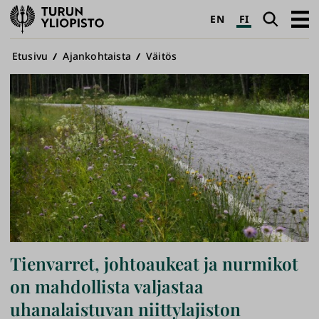
Turun
Haku
Avaa
EN
FI
yliopisto
pääva
Murupolku
Etusivu
Ajankohtaista
Väitös
Tienvarret, johtoaukeat ja nurmikot
on mahdollista valjastaa
uhanalaistuvan niittylajiston