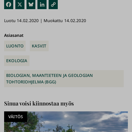
Fac
X
Blu
Link
Kop
ebo
esk
edI
ioi
Luotu 14.02.2020 | Muokattu 14.02.2020
ok
y
n
link
ki
Asiasanat
LUONTO
KASVIT
EKOLOGIA
BIOLOGIAN, MAANTIETEEN JA GEOLOGIAN
TOHTORIOHJELMA (BGG)
Sinua voisi kiinnostaa myös
VÄITÖS