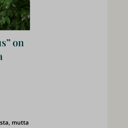
s” on
a
sta, mutta