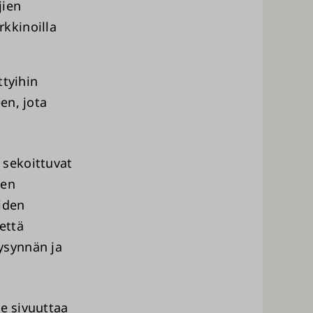
jien
rkkinoilla
tyihin
en, jota
 sekoittuvat
jen
iden
että
ysynnän ja
se sivuuttaa