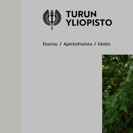
Turun
yliopisto
Pääv
Murupolku
Etusivu
Ajankohtaista
Väitös