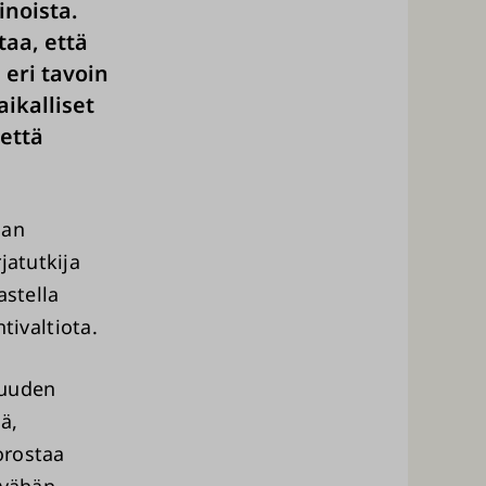
inoista.
taa, että
 eri tavoin
ikalliset
että
aan
jatutkija
astella
ivaltiota.
suuden
sä,
orostaa