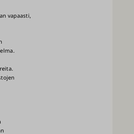
aan vapaasti,
n
gelma.
reita.
stojen
n
an