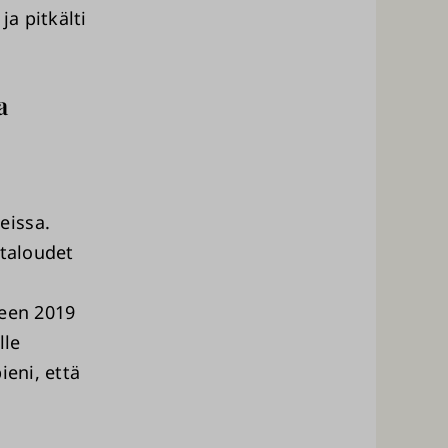
a pitkälti
a
eissa.
italoudet
teen 2019
lle
ieni, että