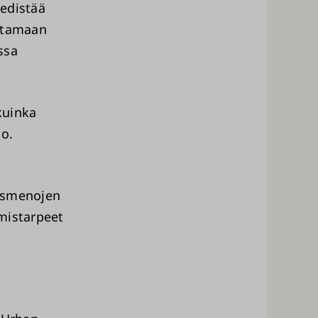
 edistää
ottamaan
ssa
kuinka
oo.
mismenojen
mistarpeet