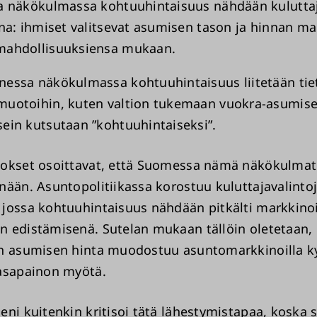
a näkökulmassa kohtuuhintaisuus nähdään kulutta
ina: ihmiset valitsevat asumisen tason ja hinnan ma
mahdollisuuksiensa mukaan.
essa näkökulmassa kohtuuhintaisuus liitetään tiet
uotoihin, kuten valtion tukemaan vuokra-asumise
ein kutsutaan ”kohtuuhintaiseksi”.
okset osoittavat, että Suomessa nämä näkökulmat
nään. Asuntopolitiikassa korostuu kuluttajavalinto
jossa kohtuuhintaisuus nähdään pitkälti markkino
 edistämisenä. Sutelan mukaan tällöin oletetaan, 
n asumisen hinta muodostuu asuntomarkkinoilla k
asapainon myötä.
eni kuitenkin kritisoi tätä lähestymistapaa, koska 