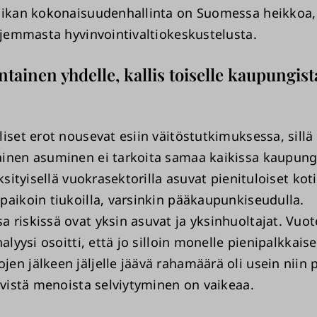
iikan kokonaisuudenhallinta on Suomessa heikkoa, j
aajemmasta hyvinvointivaltiokeskustelusta.
tainen yhdelle, kallis toiselle kaupungist
iset erot nousevat esiin väitöstutkimuksessa, sillä
inen asuminen ei tarkoita samaa kaikissa kaupung
yksityisellä vuokrasektorilla asuvat pienituloiset kot
paikoin tiukoilla, varsinkin pääkaupunkiseudulla.
 riskissä ovat yksin asuvat ja yksinhuoltajat. Vuo
nalyysi osoitti, että jo silloin monelle pienipalkkaise
n jälkeen jäljelle jäävä rahamäärä oli usein niin p
tävistä menoista selviytyminen on vaikeaa.