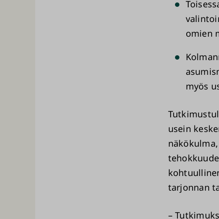
Toisess
valinto
omien 
Kolmann
asumism
myös us
Tutkimustul
usein keske
näkökulma, 
tehokkuuden
kohtuulline
tarjonnan t
– Tutkimuks