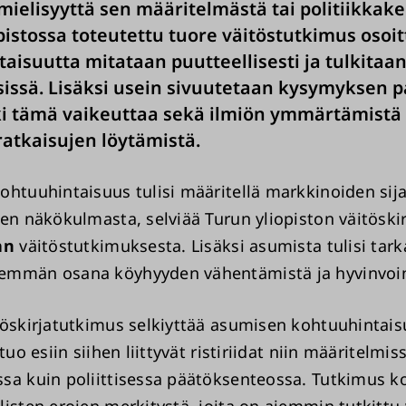
mielisyyttä sen määritelmästä tai politiikkake
pistossa toteutettu tuore väitöstutkimus osoit
aisuutta mitataan puutteellisesti ja tulkitaan
sissä. Lisäksi usein sivuutetaan kysymyksen pa
ki tämä vaikeuttaa sekä ilmiön ymmärtämistä 
ratkaisujen löytämistä.
ohtuuhintaisuus tulisi määritellä markkinoiden sij
en näkökulmasta, selviää Turun yliopiston väitöskir
an
väitöstutkimuksesta. Lisäksi asumista tulisi tark
mmän osana köyhyyden vähentämistä ja hyvinvoint
töskirjatutkimus selkiyttää asumisen kohtuuhintai
tuo esiin siihen liittyvät ristiriidat niin määritelmis
sa kuin poliittisessa päätöksenteossa. Tutkimus k