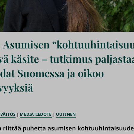
: Asumisen “kohtuuhintaisuu
vä käsite – tutkimus paljasta
iidat Suomessa ja oikoo
vyyksiä
VÄITÖS
MEDIATIEDOTE
UUTINEN
 riittää puhetta asumisen kohtuuhintaisuude