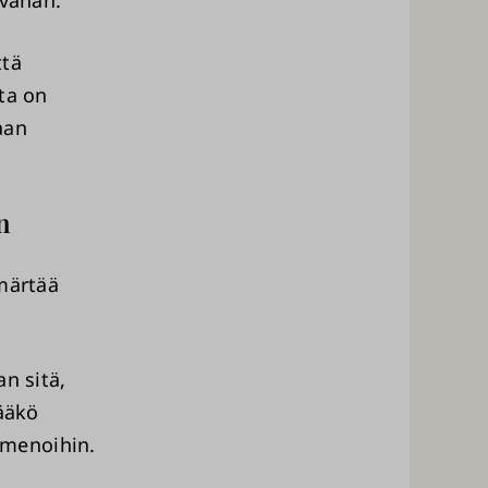
 vähän.
ttä
ita on
aan
n
märtää
n sitä,
ääkö
 menoihin.