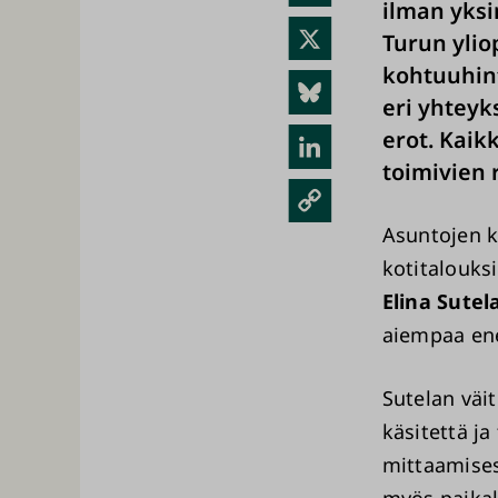
ilman yksi
ebo
X
Turun ylio
ok
kohtuuhint
Blue
eri yhteyk
sky
erot. Kaik
Link
toimivien 
edIn
Kopi
oi
Asuntojen k
link
kotitalouksi
Elina Sutel
ki
aiempaa ene
Sutelan väi
käsitettä ja 
mittaamises