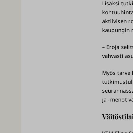
Lisäksi tutk
kohtuuhinta
aktiivisen 
kaupungin r
– Eroja seli
vahvasti as
Myös tarve l
tutkimustul
seurannassa
ja -menot va
Väitöstil