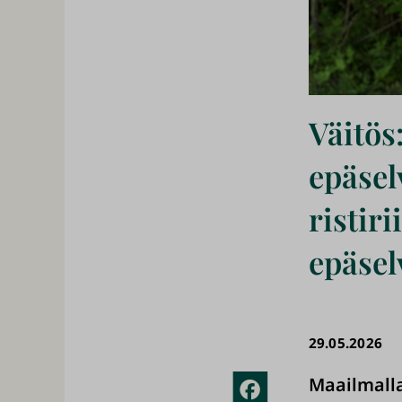
Väitös
epäsel
ristir
epäsel
29.05.2026
Maailmalla
Fac