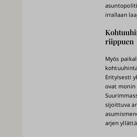
asuntopolit
irrallaan l
Kohtuuhin
riippuen
Myös paikall
kohtuuhinta
Erityisesti 
ovat monin 
Suurimmassa
sijoittuva a
asumismenoje
arjen yllät