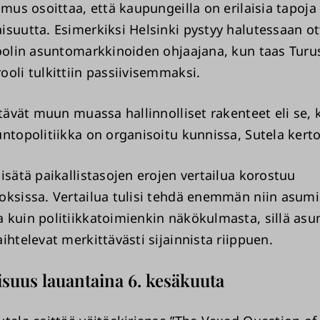
imus osoittaa, että kaupungeilla on erilaisia tapoja
isuutta. Esimerkiksi Helsinki pystyy halutessaan 
roolin asuntomarkkinoiden ohjaajana, kun taas Turu
ooli tulkittiin passiivisemmaksi.
ttävät muun muassa hallinnolliset rakenteet eli se, 
untopolitiikka on organisoitu kunnissa, Sutela kert
isätä paikallistasojen erojen vertailua korostuu
oksissa. Vertailua tulisi tehdä enemmän niin asu
 kuin politiikkatoimienkin näkökulmasta, sillä asu
ihtelevat merkittävästi sijainnista riippuen.
aisuus lauantaina 6. kesäkuuta