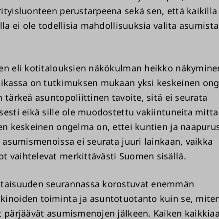
ityisluonteen perustarpeena sekä sen, että kaikilla
lla ei ole todellisia mahdollisuuksia valita asumist
en eli kotitalouksien näkökulman heikko näkymine
iikassa on tutkimuksen mukaan yksi keskeinen on
 tärkeä asuntopoliittinen tavoite, sitä ei seurata
esti eikä sille ole muodostettu vakiintuneita mitta
nen keskeinen ongelma on, ettei kuntien ja naapuru
a asumismenoissa ei seurata juuri lainkaan, vaikka
 vaihtelevat merkittävästi Suomen sisällä.
ntaisuuden seurannassa korostuvat enemmän
inoiden toiminta ja asuntotuotanto kuin se, mite
t pärjäävät asumismenojen jälkeen. Kaiken kaikkia