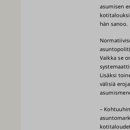
asumisen er
kotitalouksi
hän sanoo.
Normatiivis
asuntopolit
Vaikka se on
systemaattis
Lisäksi toi
välisiä eroj
asumismenot
– Kohtuuhi
asuntomarkk
kotitaloude