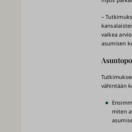
myös paikal
– Tutkimuks
kansalaisten
vaikea arvi
asumisen ko
Asuntopol
Tutkimukse
vähintään ko
Ensimmä
miten a
asumise