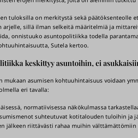
listen erojen merkitystä, joita on aiemmin tutkittu
en tuloksilla on merkitystä sekä päätöksenteolle e
 arjelle, sillä ilman selkeitä määritelmiä ja mittare
oida, onnistuuko asuntopolitiikka todella parantam
htuuhintaisuutta, Sutela kertoo.
itiikka keskittyy asuntoihin, ei asukkaisii
n mukaan asumisen kohtuuhintaisuus voidaan ym
lmella eri tavalla:
isessä, normatiivisessa näkökulmassa tarkastellaa
sumismenot suhteutuvat kotitalouden tuloihin ja j
n jälkeen riittävästi rahaa muihin välttämättömiin