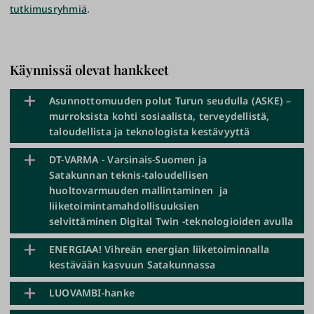
tutkimusryhmiä
.
Käynnissä olevat hankkeet
Asunnottomuuden polut Turun seudulla (ASKE) –
murroksista kohti sosiaalista, terveydellistä,
taloudellista ja teknologista kestävyyttä
DT-VARMA - Varsinais-Suomen ja
Satakunnan teknis-taloudellisen
Tutkimushanke tarkastelee asunnottomuuden
huoltovarmuuden mallintaminen ja
ennaltaehkäisyä, seurauksia ja niihin vaikuttamista
liiketoimintamahdollisuuksien
monitieteisestä näkökulmasta. Aihe on erityisen
selvittäminen Digital Twin -teknologioiden avulla
ajankohtainen sosiaali- ja terveyspalveluiden
järjestämisvastuun siirryttyä kunnilta
ENERGIAA! Vihreän energian liiketoiminnalla
hyvinvointialueille vuoden 2023 alusta. Kuntien
kestävään kasvuun Satakunnassa
Tutkimuksen kuvaus
vastuulle jäävät kuitenkin edelleen ennaltaehkäisevät
palvelut, kuten asumisneuvonta ja rakenteelliset
LUOVAMBI-hanke
Hankkeessa tutkitaan, onko teknis-taloudellisten
asuntopoliittiset toimet, joista kohtuuhintaisten
Hankkeen kuvaus