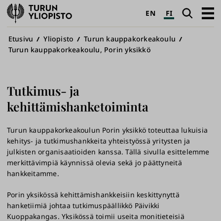
Turun
Haku
Avaa
EN
FI
yliopisto
pääva
Murupolku
Etusivu
Yliopisto
Turun kauppakorkeakoulu
Turun kauppakorkeakoulu, Porin yksikkö
Tutkimus- ja
kehittämishanketoiminta
Turun kauppakorkeakoulun Porin yksikkö toteuttaa lukuisia
kehitys- ja tutkimushankkeita yhteistyössä yritysten ja
julkisten organisaatioiden kanssa. Tällä sivulla esittelemme
merkittävimpiä käynnissä olevia sekä jo päättyneitä
hankkeitamme.
Porin yksikössä kehittämishankkeisiin keskittynyttä
hanketiimiä johtaa tutkimuspäällikkö Päivikki
Kuoppakangas. Yksikössä toimii useita monitieteisiä