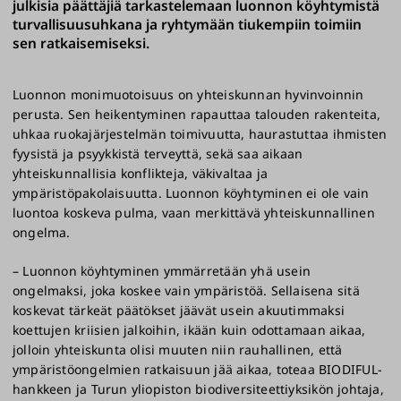
julkisia päättäjiä tarkastelemaan luonnon köyhtymistä
turvallisuusuhkana ja ryhtymään tiukempiin toimiin
sen ratkaisemiseksi.
Luonnon monimuotoisuus on yhteiskunnan hyvinvoinnin
perusta. Sen heikentyminen rapauttaa talouden rakenteita,
uhkaa ruokajärjestelmän toimivuutta, haurastuttaa ihmisten
fyysistä ja psyykkistä terveyttä, sekä saa aikaan
yhteiskunnallisia konflikteja, väkivaltaa ja
ympäristöpakolaisuutta. Luonnon köyhtyminen ei ole vain
luontoa koskeva pulma, vaan merkittävä yhteiskunnallinen
ongelma.
– Luonnon köyhtyminen ymmärretään yhä usein
ongelmaksi, joka koskee vain ympäristöä. Sellaisena sitä
koskevat tärkeät päätökset jäävät usein akuutimmaksi
koettujen kriisien jalkoihin, ikään kuin odottamaan aikaa,
jolloin yhteiskunta olisi muuten niin rauhallinen, että
ympäristöongelmien ratkaisuun jää aikaa, toteaa BIODIFUL-
hankkeen ja Turun yliopiston biodiversiteettiyksikön johtaja,