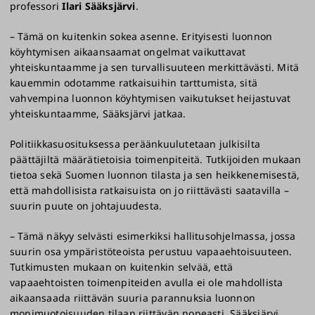
professori
Ilari Sääksjärvi
.
– Tämä on kuitenkin sokea asenne. Erityisesti luonnon
köyhtymisen aikaansaamat ongelmat vaikuttavat
yhteiskuntaamme ja sen turvallisuuteen merkittävästi. Mitä
kauemmin odotamme ratkaisuihin tarttumista, sitä
vahvempina luonnon köyhtymisen vaikutukset heijastuvat
yhteiskuntaamme, Sääksjärvi jatkaa.
Politiikkasuosituksessa peräänkuulutetaan julkisilta
päättäjiltä määrätietoisia toimenpiteitä. Tutkijoiden mukaan
tietoa sekä Suomen luonnon tilasta ja sen heikkenemisestä,
että mahdollisista ratkaisuista on jo riittävästi saatavilla –
suurin puute on johtajuudesta.
– Tämä näkyy selvästi esimerkiksi hallitusohjelmassa, jossa
suurin osa ympäristöteoista perustuu vapaaehtoisuuteen.
Tutkimusten mukaan on kuitenkin selvää, että
vapaaehtoisten toimenpiteiden avulla ei ole mahdollista
aikaansaada riittävän suuria parannuksia luonnon
monimuotoisuuden tilaan riittävän nopeasti, Sääksjärvi