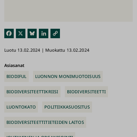
Fac
X
Blu
Link
Kop
ebo
esk
edI
ioi
Luotu 13.02.2024 | Muokattu 13.02.2024
ok
y
n
link
ki
Asiasanat
BIODIFUL
LUONNON MONIMUOTOISUUS
BIODIVERSITEETTIKRIISI
BIODIVERSITEETTI
LUONTOKATO
POLITIIKKASUOSITUS
BIODIVERSITEETTITIETEIDEN LAITOS