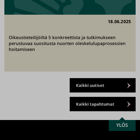
18.06.2025
Oikeustieteilijöiltä 5 konkreettista ja tutkimukseen
perustuvaa suositusta nuorten oleskelulupaprosessien
hoitamiseen
Kaikki uutiset
Kaikki tapahtumat
SCROLL
YLÖS
Turun
TO
yliopisto