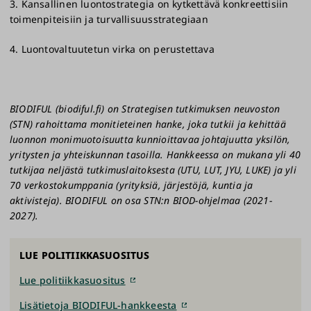
3. Kansallinen luontostrategia on kytkettävä konkreettisiin
toimenpiteisiin ja turvallisuusstrategiaan
4. Luontovaltuutetun virka on perustettava
BIODIFUL (biodiful.fi) on Strategisen tutkimuksen neuvoston
(STN) rahoittama monitieteinen hanke, joka tutkii ja kehittää
luonnon monimuotoisuutta kunnioittavaa johtajuutta yksilön,
yritysten ja yhteiskunnan tasoilla. Hankkeessa on mukana yli 40
tutkijaa neljästä tutkimuslaitoksesta (UTU, LUT, JYU, LUKE) ja yli
70 verkostokumppania (yrityksiä, järjestöjä, kuntia ja
aktivisteja). BIODIFUL on osa STN:n BIOD-ohjelmaa (2021-
2027).
LUE POLITIIKKASUOSITUS
Lue politiikkasuositus
Lisätietoja BIODIFUL-hankkeesta