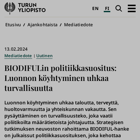
Turun
Haku
Avaa
EN
FI
yliopisto
pääva
Murupolku
Etusivu
Ajankohtaista
Mediatiedote
13.02.2024
Mediatiedote
Uutinen
BIODIFULin politiikkasuositus:
Luonnon köyhtyminen uhkaa
turvallisuutta
Luonnon köyhtyminen uhkaa taloutta, terveyttä,
huoltovarmuutta ja yhteiskunnan vakautta. Sen
pysäyttäminen on turvallisuusteko, joka vaatii
poliitikoilta määrätietoista johtajuutta. Strategisen
tutkimuksen neuvoston rahoittama BIODIFUL-hanke
on julkaissut politiikkasuosituksen, joka kehottaa