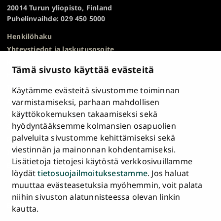
TOP
20014 Turun yliopisto, Finland
Puhelinvaihde: 029 450 5000
Henkilöhaku
Yhteystiedot ja laskutusosoite
Kampuskartta
Tämä sivusto käyttää evästeitä
HR Excellence in Research
Tietosuojailmoitus
Käytämme evästeitä sivustomme toiminnan
Asiakirjajulkisuuskuvaus ja tietopyynnöt
varmistamiseksi, parhaan mahdollisen
käyttökokemuksen takaamiseksi sekä
Väärinkäytösepäilyt
hyödyntääksemme kolmansien osapuolien
Saavutettavuusseloste
palveluita sivustomme kehittämiseksi sekä
Palaute
viestinnän ja mainonnan kohdentamiseksi.
Intranet ja sähköiset työkalut
Lisätietoja tietojesi käytöstä verkkosivuillamme
Evästeasetukset
löydät
tietosuojailmoituksestamme
. Jos haluat
muuttaa evästeasetuksia myöhemmin, voit palata
Turun
Turun
Turun
Turun
Turun
Turun
niihin sivuston alatunnisteessa olevan linkin
Päävalikko
yliopisto
yliopisto
yliopisto
yliopisto
yliopisto
yliopisto
ETUSIVU
kautta.
alatunnisteessa
Facebookissa
Instagramissa
Blueskyssa
YouTubessa
LinkedInissä
TikTokissa