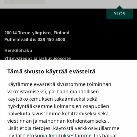
SCROLL
YLÖS
Turun
TO
yliopisto
TOP
20014 Turun yliopisto, Finland
Puhelinvaihde: 029 450 5000
Henkilöhaku
Yhteystiedot ja laskutusosoite
Kampuskartta
Tämä sivusto käyttää evästeitä
HR Excellence in Research
Tietosuojailmoitus
Käytämme evästeitä sivustomme toiminnan
Asiakirjajulkisuuskuvaus ja tietopyynnöt
varmistamiseksi, parhaan mahdollisen
käyttökokemuksen takaamiseksi sekä
Väärinkäytösepäilyt
hyödyntääksemme kolmansien osapuolien
Saavutettavuusseloste
palveluita sivustomme kehittämiseksi sekä
Palaute
viestinnän ja mainonnan kohdentamiseksi.
Intranet ja sähköiset työkalut
Lisätietoja tietojesi käytöstä verkkosivuillamme
Evästeasetukset
löydät
tietosuojailmoituksestamme
. Jos haluat