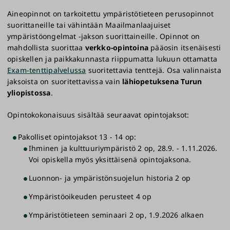
Suosittelemme osallistumista aloitusohjaukseen 10.9.
ja ilmoittautumaan perusopintoihin 14.9. mennessä,
Aineopinnot on tarkoitettu ympäristötieteen perusopinnot
jolloin pääset parhaiten mukaan ohjattuun
suorittaneille tai vähintään Maailmanlaajuiset
opintoryhmätyöskentelyyn. Opintojaksoja on
ympäristöongelmat -jakson suorittaineille. Opinnot on
mahdollista suorittaa myös itsenäisesti opiskellen,
mahdollista suorittaa
verkko-opintoina
pääosin itsenäisesti
joten ilmoittautua voi myös myöhemmin.
opiskellen ja paikkakunnasta riippumatta lukuun ottamatta
Exam-tenttipalvelussa
suoritettavia tenttejä. Osa valinnaista
Jos ilmoittaudut ensin yksittäisille opintojaksoille
ja
jaksoista on suoritettavissa vain
lähiopetuksena Turun
haluat sen jälkeen suorittaa koko
yliopistossa
.
perusopintokokonaisuuden, kokonaisuuden
opintomaksusta hyvitetään enintään kahden jakson
Opintokokonaisuus sisältää seuraavat opintojaksot:
maksut. Jaksojen opinto-oikeuksien tulee olla kuluvalta
tai edelliseltä lukuvuodelta.
Pakolliset opintojaksot 13 - 14 op:
Ihminen ja kulttuuriympäristö 2 op, 28.9. - 1.11.2026.
>
Ilmoittautuminen perusopintoihn 12.8. - 15.10.2026
Voi opiskella myös yksittäisenä opintojaksona.
Luonnon- ja ympäristönsuojelun historia 2 op
>
Ilmoittautuminen Maailmanlaajuiset
ympäristöongelmat -jaksolle (ohjatut opinnot) 12.8.
Ympäristöoikeuden perusteet 4 op
- 5.10.2026
Ympäristötieteen seminaari 2 op, 1.9.2026 alkaen
>
Ilmoittautuminen Maailmanlaajuiset
ympäristöongelmat -jaksolle (itsenäiset opinnot)