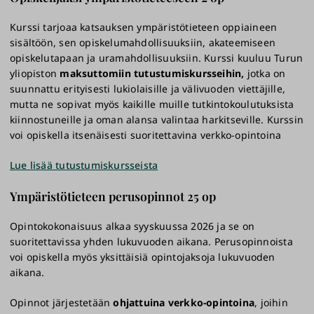
Kurssi tarjoaa katsauksen ympäristötieteen oppiaineen
sisältöön, sen opiskelumahdollisuuksiin, akateemiseen
opiskelutapaan ja uramahdollisuuksiin. Kurssi kuuluu Turun
yliopiston
maksuttomiin tutustumiskursseihin,
jotka on
suunnattu erityisesti lukiolaisille ja välivuoden viettäjille,
mutta ne sopivat myös kaikille muille tutkintokoulutuksista
kiinnostuneille ja oman alansa valintaa harkitseville. Kurssin
voi opiskella itsenäisesti suoritettavina verkko-opintoina
Lue lisää tutustumiskursseista
Ympäristötieteen perusopinnot 25 op
Opintokokonaisuus alkaa syyskuussa 2026 ja se on
suoritettavissa yhden lukuvuoden aikana. Perusopinnoista
voi opiskella myös yksittäisiä opintojaksoja lukuvuoden
aikana.
Opinnot järjestetään
ohjattuina verkko-opintoina
, joihin