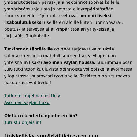
ympäristötieteen perus- ja aineopinnot sopivat kaikille
ympäristönsuojelusta ja omasta elinympäristöstään
kiinnostuneille. Opinnot soveltuvat
ammatilliseksi
lisäkoulutukseksi
useille eri aloille kuten luonnonvara-,
opetus- ja terveysalalla, ympäristöalan yrityksissä ja
järjestöissä toimiville.
Tutkintoon tähtääville
opinnot tarjoavat valmiuksia
valintakokeisiin ja mahdollisuuden hakea yliopistoon
yhteishaun lisäksi
avoimen väylän haussa.
Suurimman osan
LuK-tutkintoon kuuluvista opinnoista voi opiskella avoimessa
yliopistossa joustavasti työn ohella. Tarkista aina seuraavaa
hakua koskevat tiedot!
Tutkinto-ohjelman esittely
Avoimen väylän haku
Oletko oikeutettu opintoseteliin?
Tutustu ohjeisiin!
Opiskelijaksi ympäristötieteeseen 2 op