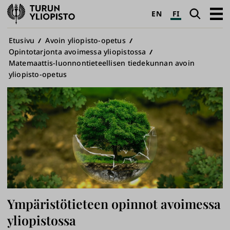
Turun
Haku
Avaa
EN
FI
yliopisto
pääva
Murupolku
Etusivu
Avoin yliopisto-opetus
Opintotarjonta avoimessa yliopistossa
Matemaattis-luonnontieteellisen tiedekunnan avoin
yliopisto-opetus
Ympäristötieteen opinnot avoimessa
yliopistossa