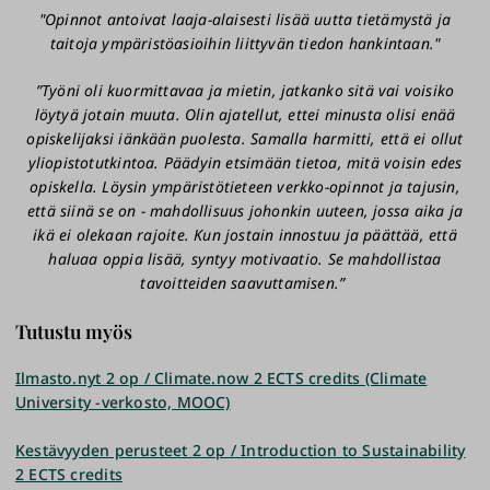
jaksolle (suomenkiel. suoritus) 2.12.2026 - 20.5.2027
ympäristöongelmat (5 op) -jakso.
"Opinnot antoivat laaja-alaisesti lisää uutta tietämystä ja
taitoja ympäristöasioihin liittyvän tiedon hankintaan."
>
Ilmoittautuminen Ympäristötieteen kirjallisuus -
Ilmoittautuminen:
Suosittelemme osallistumista
jaksolle (englanninkiel. suoritus) 12.8. - 15.10.2026
”Työni oli kuormittavaa ja mietin, jatkanko sitä vai voisiko
aloitusohjaukseen 10.9. ja ilmoittautumaan opintoihin
>
Ilmoittautuminen Ympäristötieteen kirjallisuus -
löytyä jotain muuta. Olin ajatellut, ettei minusta olisi enää
viimeistään 29.9., jolloin pääset osallistumaan
jaksolle (englanninkiel. suoritus) 2.12.2026 - 20.5.2027
opiskelijaksi iänkään puolesta. Samalla harmitti, että ei ollut
ohjattuun opintoryhmätyöskentelyyn. Jos olet
yliopistotutkintoa. Päädyin etsimään tietoa, mitä voisin edes
kiinnostunut aloittamaan opinnot ympäristötieteen
Opinto-oikeuden saaneille lähetetään
opiskella. Löysin ympäristötieteen verkko-opinnot ja tajusin,
seminaari-jaksolla (ja arvioit omaavasi riittävät taidot),
sähköpostiviesti, jossa ovat ohjeet opiskelun
että siinä se on - mahdollisuus johonkin uuteen, jossa aika ja
ilmoittaudu opintoihin viimeistään 1.9.
aloittamiseen.
ikä ei olekaan rajoite. Kun jostain innostuu ja päättää, että
>
Ilmoittautuminen 12.8. - 15.10.2026
haluaa oppia lisää, syntyy motivaatio. Se mahdollistaa
tavoitteiden saavuttamisen.”
>
Ilmoittautuminen Ihminen ja kulttuuriympäristö -
Tutustu myös
jaksolle 12.8. - 5.10.2026
Opinto-oikeuden saaneille lähetetään
Ilmasto.nyt 2 op / Climate.now 2 ECTS credits (Climate
sähköpostiviesti, jossa ovat ohjeet opiskelun
University -verkosto, MOOC)
aloittamiseen.
Kestävyyden perusteet 2 op / Introduction to Sustainability
2 ECTS credits