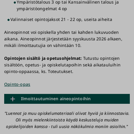
Ympäristötalous 3 op tai Kansainvälinen talous ja
2.12.2026 - 20.5.2027
ympäristöongelmat 4 op
>
Ilmoittautuminen Ympäristö ja yhteiskunta -jaksolle
Valinnaiset opintojaksot 21 - 22 op, useita aiheita
(ohjatut opinnot) 12.8. - 2.11.2026
>
Ilmoittautuminen Ympäristö ja yhteiskunta -jaksolle
Aineopinnot voi opiskella yhden tai kahden lukuvuoden
(itsenäiset opinnot) 2.12.2026 - 1.3.2027
aikana. Aineopinnot järjestetään syyskuusta 2026 alkaen,
mikäli ilmoittautujia on vähintään 10.
>
Ilmoittautuminen Ympäristön kemikalisoituminen ja
päästöjen hallinta -jaksolle 2.12.2026 – 20.5.2027
Opintojen sisältö ja opetusohjelmat:
Tutustu opintojen
sisältöön, opetus- ja opiskelutapoihin sekä aikatauluihin
>
Ilmoittautuminen Ympäristöekologia ja
opinto-oppaassa, ks. Toteutukset.
luonnonsuojelu -jaksolle (itsenäiset opinnot) 12.8. -
28.9.2026
Opinto-opas
>
Ilmoittautuminen Ympäristöekologia ja
luonnonsuojelu -jaksolle (ohjatut opinnot) 2.12.2026 -
Ilmoittautuminen aineopintoihin
20.5.2027
"Luennot ja muu opiskelumateriaali olivat hyviä ja kiinnostavia.
>
Ilmoittautuminen Ympäristötieteen kirjallisuus -
Esitietovaatimukset:
Voit ilmoittautua aineopintoihin,
Oli myös mielenkiintoista käydä keskusteluja muiden
jaksolle (suomenkiel. suoritus) 12.8. - 15.10.2026
jos sinulla on suoritettuna ympäristötieteen
opiskelijoiden kanssa - tuli uusia näkökulmia moniin asioihin."
>
Ilmoittautuminen Ympäristötieteen kirjallisuus -
perusopinnot (25 op) tai vähintään Maailmanlaajuiset