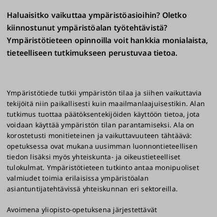
Haluaisitko vaikuttaa ympäristöasioihin? Oletko
kiinnostunut ympäristöalan työtehtävistä?
Ympäristötieteen opinnoilla voit hankkia monialaista,
tieteelliseen tutkimukseen perustuvaa tietoa.
Ympäristötiede tutkii ympäristön tilaa ja siihen vaikuttavia
tekijöitä niin paikallisesti kuin maailmanlaajuisestikin. Alan
tutkimus tuottaa päätöksentekijöiden käyttöön tietoa, jota
voidaan käyttää ympäristön tilan parantamiseksi. Ala on
korostetusti monitieteinen ja vaikuttavuuteen tähtäävä:
opetuksessa ovat mukana uusimman luonnontieteellisen
tiedon lisäksi myös yhteiskunta- ja oikeustieteelliset
tulokulmat. Ympäristötieteen tutkinto antaa monipuoliset
valmiudet toimia erilaisissa ympäristöalan
asiantuntijatehtävissä yhteiskunnan eri sektoreilla.
Avoimena yliopisto-opetuksena järjestettävät