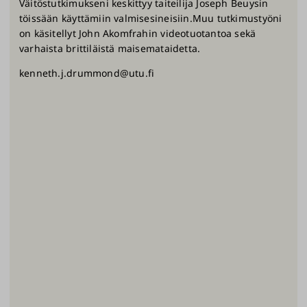
Väitöstutkimukseni keskittyy taiteilija Joseph Beuysin
töissään käyttämiin valmisesineisiin.Muu tutkimustyöni
on käsitellyt John Akomfrahin videotuotantoa sekä
varhaista brittiläistä maisemataidetta.
kenneth.j.drummond@utu.fi