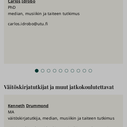
Carlos
Idrobo
PhD
median, musiikin ja taiteen tutkimus
carlos.idrobo@utu.fi
Väitöskirjatutkijat ja muut jatkokoulutettavat
Kenneth
Drummond
MA
väitöskirjatutkija, median, musiikin ja taiteen tutkimus