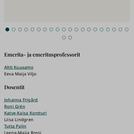
Emerita- ja emeritusprofessorit
Altti Kuusamo
Eeva Maija Viljo
Dosentit
Johanna Frigård
Roni Grén
Katve-Kaisa Kontturi
Liisa Lindgren
Tutta Palin
Leena-Maija Rossi