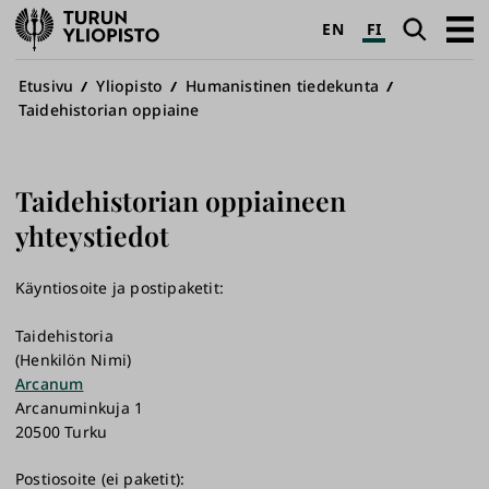
Turun
Haku
Avaa
EN
FI
yliopisto
pääva
Murupolku
Etusivu
Yliopisto
Humanistinen tiedekunta
Taidehistorian oppiaine
Taidehistorian oppiaineen
yhteystiedot
Käyntiosoite ja postipaketit:
Taidehistoria
(Henkilön Nimi)
Arcanum
Arcanuminkuja 1
20500 Turku
Postiosoite (ei paketit):