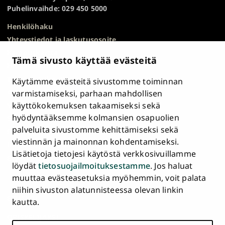
Puhelinvaihde: 029 450 5000
Henkilöhaku
Yhteystiedot ja laskutusosoite
Kampuskartta
Tämä sivusto käyttää evästeitä
HR Excellence in Research
Tietosuojailmoitus
Käytämme evästeitä sivustomme toiminnan
Asiakirjajulkisuuskuvaus ja tietopyynnöt
varmistamiseksi, parhaan mahdollisen
käyttökokemuksen takaamiseksi sekä
Väärinkäytösepäilyt
hyödyntääksemme kolmansien osapuolien
Saavutettavuusseloste
palveluita sivustomme kehittämiseksi sekä
Palaute
viestinnän ja mainonnan kohdentamiseksi.
Intranet ja sähköiset työkalut
Lisätietoja tietojesi käytöstä verkkosivuillamme
Evästeasetukset
löydät
tietosuojailmoituksestamme
. Jos haluat
muuttaa evästeasetuksia myöhemmin, voit palata
Turun
Turun
Turun
Turun
Turun
Turun
niihin sivuston alatunnisteessa olevan linkin
Päävalikko
yliopisto
yliopisto
yliopisto
yliopisto
yliopisto
yliopisto
ETUSIVU
kautta.
alatunnisteessa
Facebookissa
Instagramissa
Blueskyssa
YouTubessa
LinkedInissä
TikTokissa
OPISKELIJAKSI