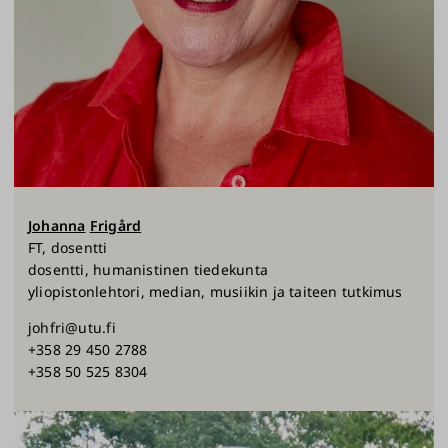
Johanna
Frigård
FT, dosentti
dosentti, humanistinen tiedekunta
yliopistonlehtori, median, musiikin ja taiteen tutkimus
johfri@utu.fi
+358 29 450 2788
+358 50 525 8304