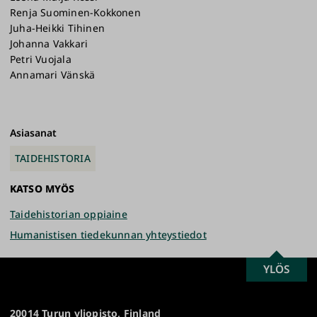
Renja Suominen-Kokkonen
Juha-Heikki Tihinen
Johanna Vakkari
Petri Vuojala
Annamari Vänskä
Asiasanat
TAIDEHISTORIA
KATSO MYÖS
Taidehistorian oppiaine
Humanistisen tiedekunnan yhteystiedot
SCROLL
YLÖS
Turun
TO
yliopisto
TOP
20014 Turun yliopisto, Finland