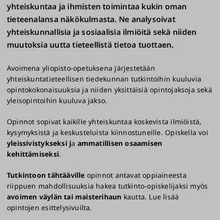
yhteiskuntaa ja ihmisten toimintaa kukin oman
tieteenalansa näkökulmasta. Ne analysoivat
yhteiskunnallisia ja sosiaalisia ilmiöitä sekä niiden
muutoksia uutta tieteellistä tietoa tuottaen.
Avoimena yliopisto-opetuksena järjestetään
yhteiskuntatieteellisen tiedekunnan tutkintoihin kuuluvia
opintokokonaisuuksia ja niiden yksittäisiä opintojaksoja sekä
yleisopintoihin kuuluva jakso.
Opinnot sopivat kaikille yhteiskuntaa koskevista ilmiöistä,
kysymyksistä ja keskusteluista kiinnostuneille. Opiskella voi
yleissivistykseksi j
a
ammatillisen osaamisen
kehittämiseksi
.
Tutkintoon tähtääville
opinnot antavat oppiaineesta
riippuen mahdollisuuksia hakea tutkinto-opiskelijaksi myös
avoimen väylän tai maisterihaun
kautta. Lue lisää
opintojen esittelysivuilta.