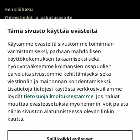
Henkilöhaku
Yhteystiedot ja laskutusosoite
Kampuskartta
Tämä sivusto käyttää evästeitä
HR Excellence in Research
Tietosuojailmoitus
Käytämme evästeitä sivustomme toiminnan
Asiakirjajulkisuuskuvaus ja tietopyynnöt
varmistamiseksi, parhaan mahdollisen
käyttökokemuksen takaamiseksi sekä
Väärinkäytösepäilyt
hyödyntääksemme kolmansien osapuolien
Saavutettavuusseloste
palveluita sivustomme kehittämiseksi sekä
Palaute
viestinnän ja mainonnan kohdentamiseksi.
Intranet ja sähköiset työkalut
Lisätietoja tietojesi käytöstä verkkosivuillamme
Evästeasetukset
löydät
tietosuojailmoituksestamme
. Jos haluat
muuttaa evästeasetuksia myöhemmin, voit palata
Turun
Turun
Turun
Turun
Turun
Turun
niihin sivuston alatunnisteessa olevan linkin
Päävalikko
yliopisto
yliopisto
yliopisto
yliopisto
yliopisto
yliopisto
ETUSIVU
kautta.
alatunnisteessa
Facebookissa
Instagramissa
Blueskyssa
YouTubessa
LinkedInissä
TikTokissa
OPISKELIJAKSI
Salli kaikki evästeet