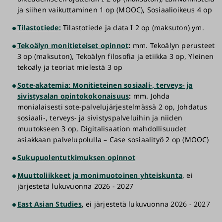
ja siihen vaikuttaminen 1 op (MOOC), Sosiaalioikeus 4 op
Tilastotiede:
Tilastotiede ja data I 2 op (maksuton) ym.
Tekoälyn monitieteiset opinnot
:
mm. Tekoälyn perusteet
3 op (maksuton), Tekoälyn filosofia ja etiikka 3 op, Yleinen
tekoäly ja teoriat mielestä 3 op
Sote-akatemia: Monitieteinen sosiaali-, terveys- ja
sivistysalan opintokokonaisuus
:
mm. Johda
monialaisesti sote-palvelujärjestelmässä 2 op, Johdatus
sosiaali-, terveys- ja sivistyspalveluihin ja niiden
muutokseen 3 op, Digitalisaation mahdollisuudet
asiakkaan palvelupolulla – Case sosiaalityö 2 op (MOOC)
Sukupuolentutkimuksen opinnot
Muuttoliikkeet ja monimuotoinen yhteiskunta
, ei
järjestetä lukuvuonna 2026 - 2027
East Asian Studies
, ei järjestetä lukuvuonna 2026 - 2027