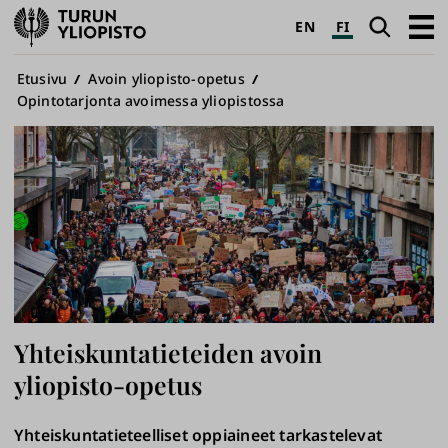
Turun
Haku
Avaa
EN
FI
yliopisto
pääva
Murupolku
Etusivu
Avoin yliopisto-opetus
Opintotarjonta avoimessa yliopistossa
Yhteiskuntatieteiden avoin
yliopisto-opetus
Yhteiskuntatieteelliset oppiaineet tarkastelevat