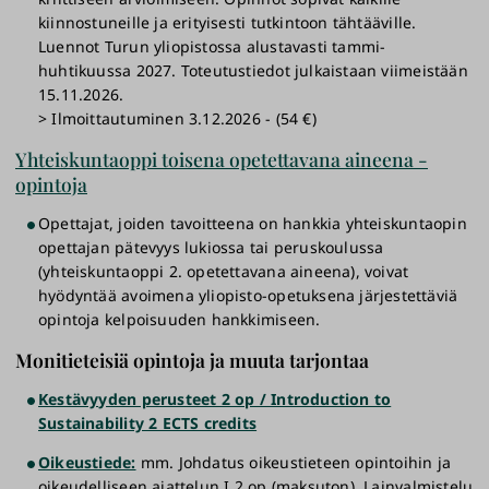
kiinnostuneille ja erityisesti tutkintoon tähtääville.
Luennot Turun yliopistossa alustavasti tammi-
huhtikuussa 2027. Toteutustiedot julkaistaan viimeistään
15.11.2026.
> Ilmoittautuminen 3.12.2026 - (54 €)
Yhteiskuntaoppi toisena opetettavana aineena -
opintoja
Opettajat, joiden tavoitteena on hankkia yhteiskuntaopin
opettajan pätevyys lukiossa tai peruskoulussa
(yhteiskuntaoppi 2. opetettavana aineena), voivat
hyödyntää avoimena yliopisto-opetuksena järjestettäviä
opintoja kelpoisuuden hankkimiseen.
Monitieteisiä opintoja ja muuta tarjontaa
Kestävyyden perusteet 2 op / Introduction to
Sustainability 2 ECTS credits
Oikeustiede:
mm. Johdatus oikeustieteen opintoihin ja
oikeudelliseen ajattelun I 2 op (maksuton), Lainvalmistelu