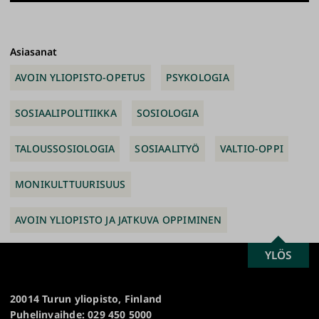
Asiasanat
AVOIN YLIOPISTO-OPETUS
PSYKOLOGIA
SOSIAALIPOLITIIKKA
SOSIOLOGIA
TALOUSSOSIOLOGIA
SOSIAALITYÖ
VALTIO-OPPI
MONIKULTTUURISUUS
AVOIN YLIOPISTO JA JATKUVA OPPIMINEN
SCROLL
YLÖS
Turun
TO
yliopisto
TOP
20014 Turun yliopisto, Finland
Puhelinvaihde: 029 450 5000